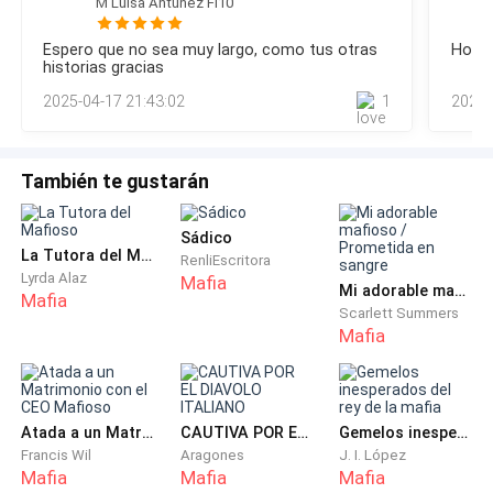
M Luisa Antunez Fl10
Ruiz como ya esperaba, sin Isabel eran un desastre,
azotaba esa noche la ciudad.
aparentemente eran fuertes e independientes, no obstante,
Espero que no sea muy largo, como tus otras
Hola 
la misma Isabel sin darse cuenta, se convirtió en gran parte
historias gracias
Dos años antes en ciudad Magnolia...
de su soporte. Era satisfactorio ver como la madre
2025-04-17 21:43:02
1
2025-
sobreprotectora
También te gustarán
«Adivina en dónde está tu esposo»
Sádico
La Tutora del Mafioso
RenliEscritora
Lyrda Alaz
Mafia
Por tercera vez en esa semana llegaba el mismo
Mi adorable mafioso / Prometida en sangre
Mafia
Scarlett Summers
mensaje de un número desconocido. Isabel suspiró
Mafia
profundamente mientras juntó sus manos como si
estuviera rezando y apretó fuertemente.
Sentia una impotencia terrible debido a la humillación
Atada a un Matrimonio con el CEO Mafioso
CAUTIVA POR EL DIAVOLO ITALIANO
Gemelos inesperados del rey de la mafia
Francis Wil
Aragones
J. I. López
constante de las amantes de su esposo, ahora no
Mafia
Mafia
Mafia
solo se trataba de una burla cualquiera, desde hacía