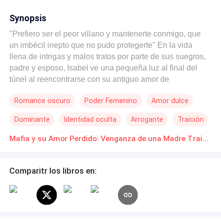
Synopsis
"Prefiero ser el peor villano y mantenerte conmigo, que
un imbécil inepto que no pudo protegerte" En la vida
llena de intrigas y malos tratos por parte de sus suegros,
padre y esposo, Isabel ve una pequeña luz al final del
túnel al reencontrarse con su antiguo amor de
adolescencia, el confort que puede sentir en ese
Romance oscuro
Poder Femenino
Amor dulce
momento después de tantos años, se ve opacado debido
a las inseguridades de su esposo y el descubrimiento de
Dominante
Identidad oculta
Arrogante
Traición
su infidelidad con su hermanastra, la persona que más la
odia en el mundo y su terco temperamento que le impide
Divorcio
Primer Amor
Mafia y su Amor Perdido: Venganza de una Madre Traicionada. Novelas Online Descarga gratuita de PDF
irse como una perdedora, pero al final, al perder lo más
sagrado que pudo obtener; su mundo se hace añicos y la
bestia que estaba oculta bajo una piel de cordero y que
Comparitr los libros en:
siempre le había cuidado la espalda sale a flote. —A
partir de ahora yo te cuidaré... Ella baja la mirada
devastada —Ya no me queda nada para darte. Él con
una sonrisa misteriosa levanta su mentón y la mira como