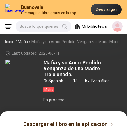
Buenovela
Descargar
Descarga el libro gratis en la app
Mi biblioteca
Busca lo que quieras
Inicio /
Mafia
/
Mafia y su Amor Perdido: Venganza de una Madre Traicionada.
Last Updated: 2025-06-11
Mafia y su Amor Perdido:
Venganza de una Madre
Traicionada.
Spanish
·
18+
·
by: Bren Alice
Mafia
En proceso
Descargar el libro en la aplicación