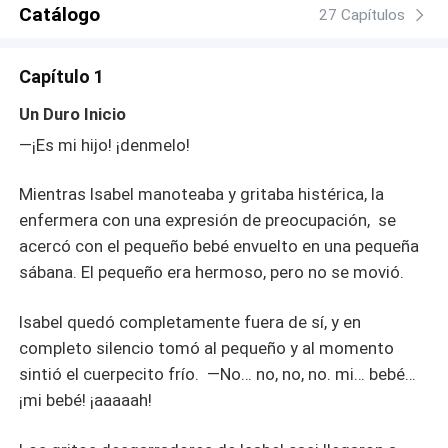
la cosa más valiosa del mundo. —No necesitas darme
Catálogo
27 Capítulos
absolutamente nada, solo te necesito a ti en mi vida,
creeme, nadie tiene la más remota idea de lo que sería
Capítulo 1
capaz de hacer si tú no estuvieras aquí. —su mirada se
torna como la de un demonio con sed de sangre y con un
Un Duro Inicio
suave beso en su frente, esconde la sonrisa más
—¡Es mi hijo! ¡denmelo!
vengativa que había mostrado nunca. "Prefiero ser el
peor villano y mantenerte conmigo, que un imbécil inepto
Mientras Isabel manoteaba y gritaba histérica, la
que no pudo protegerte" "Al final del día, yo también
quiero decir que te amo".
enfermera con una expresión de preocupación, se
acercó con el pequeño bebé envuelto en una pequeña
sábana. El pequeño era hermoso, pero no se movió.
Isabel quedó completamente fuera de sí, y en
completo silencio tomó al pequeño y al momento
sintió el cuerpecito frío. —No… no, no, no. mi… bebé…
¡mi bebé! ¡aaaaah!