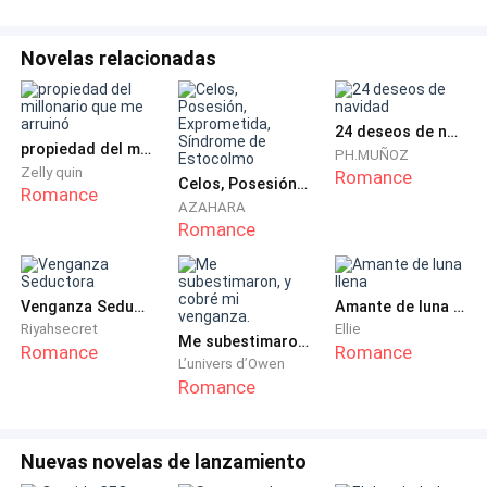
que tengo una y mil posibilidades…
Novelas relacionadas
Ella sonrió, lo atrajo hacia ella y lo beso con un deseo
digno de admirar, mientras que yo observaba todo en
silencio.
24 deseos de navidad
propiedad del millonario que me arruinó
PH.MUÑOZ
Zelly quin
Romance
Era curioso, estaba tan ensimismados en lo que
Celos, Posesión, Exprometida, Síndrome de Estocolmo
Romance
AZAHARA
pasaba entre ellos, que no habían notado siquiera, que
Romance
tenían público presente.
―Me gusta mucho capitán, me gusta demasiado,
Venganza Seductora
Amante de luna llena
tanto que no me importa lo que ocurra, solo quiero
Riyahsecret
Ellie
Me subestimaron, y cobré mi venganza.
que me haga suya…
Romance
Romance
L’univers d’Owen
Romance
Él la presionó con una más fuerza contra la pared,
parecía ser que lo harían ahí mismo, sin importarles si
Nuevas novelas de lanzamiento
los veían o no.