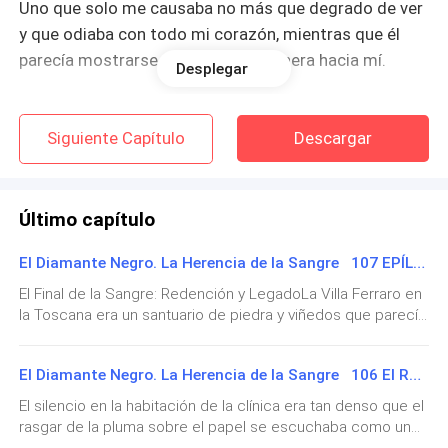
Uno que solo me causaba no más que degrado de ver
y que odiaba con todo mi corazón, mientras que él
parecía mostrarse de la misma manera hacia mí.
Desplegar
¿Por qué estábamos juntos? Esa era la pregunta que
se hacían muchos, mientras que la respuesta era más
Siguiente Capítulo
Descargar
que clara, lo estábamos debido a una unión injusta de
parte de nuestras familias.
Último capítulo
O mejor dicho de parte de su familia, pues la mía, se
El Diamante Negro. La Herencia de la Sangre 107 EPÍLOGO
mostró renuente desde el inicio.
El Final de la Sangre: Redención y LegadoLa Villa Ferraro en
Lo hacíamos, porque al final de cuentas, había sido
la Toscana era un santuario de piedra y viñedos que parecía
haber estado esperando el regreso de su verdadero
elección de parte de la familia Elrod y de mi esposo,
dueño.La primera noche que Darío y Luciana pasaron solos,
cuando éramos solo niños.
El Diamante Negro. La Herencia de la Sangre 106 El Renacimiento
tras semanas de hospitales y tribunales, el aire olía a tierra
mojada y a leña de encina ardía en la chimenea de la
El silencio en la habitación de la clínica era tan denso que el
Porque según él, yo era una niña linda y quería casarse
habitación principal.Ya no había sombras de
rasgar de la pluma sobre el papel se escuchaba como un
guardaespaldas tras las puertas, ni el peso metálico de una
conmigo, por mi hermoso rostro, justamente la