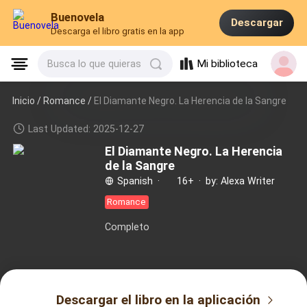
Buenovela
Descargar
Descarga el libro gratis en la app
Mi biblioteca
Busca lo que quieras
Inicio /
Romance
/
El Diamante Negro. La Herencia de la Sangre
Last Updated: 2025-12-27
El Diamante Negro. La Herencia
de la Sangre
Spanish
·
16+
·
by: Alexa Writer
Romance
Completo
Descargar el libro en la aplicación