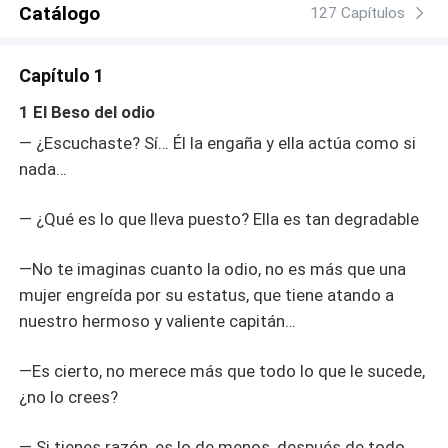
Catálogo
justicia por su propia mano. ¿Podrá su amor sobrevivir
127 Capítulos
cuando la verdad que se oculta tras el auténtico origen de
Dario amenace con destruirlos a ambos? Descúbrelo en:
Capítulo 1
El diamante negro. La herencia de la sangre. Una historia
que crimen y pasión, de romance y redención, de
1 El Beso del odio
secretos y venganza.
― ¿Escuchaste? Sí… Él la engaña y ella actúa como si
nada…
― ¿Qué es lo que lleva puesto? Ella es tan degradable
―No te imaginas cuanto la odio, no es más que una
mujer engreída por su estatus, que tiene atando a
nuestro hermoso y valiente capitán…
―Es cierto, no merece más que todo lo que le sucede,
¿no lo crees?
― Si tienes razón, es lo de menos, después de todo,