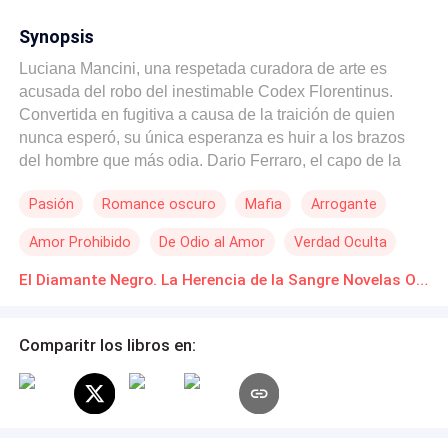
Synopsis
Luciana Mancini, una respetada curadora de arte es
acusada del robo del inestimable Codex Florentinus.
Convertida en fugitiva a causa de la traición de quien
nunca esperó, su única esperanza es huir a los brazos
del hombre que más odia. Dario Ferraro, el capo de la
Mafia al que la policía culpa de la muerte de su madre, y
Pasión
Romance oscuro
Mafia
Arrogante
que la secuestra obligándola a una alianza. Retenida en
el yate de lujo de su enemigo, Luciana se ve obligada a
Amor Prohibido
De Odio al Amor
Verdad Oculta
aceptar una tregua que le ofrece protección, mientras su
inteligencia ayuda a dar caza al verdadero traidor. Pero
El Diamante Negro. La Herencia de la Sangre Novelas Online Descarga gratuita de PDF
en medio de esta alianza mortal, el odio se transformará
en pasión, cuando un policía honesto, y el mejor amigo
Comparitr los libros en:
eternamente enamorado, intente rescatarla haciendo que
Darío comprenda cuán importante es ella para él, y la
force a elegir entre ser una criminal de alto perfil y
continuar la búsqueda del verdadero asesino de su
madre, o, probar su inocencia, escoger entre la ley, o la