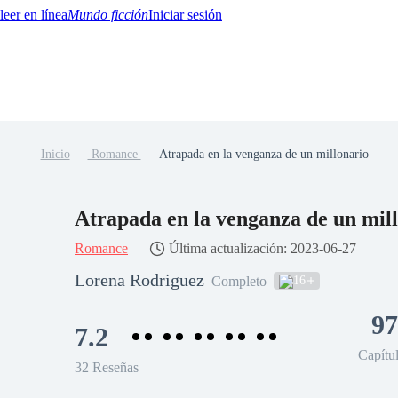
Mundo ficción
Iniciar sesión
Inicio
Romance
Atrapada en la venganza de un millonario
BTQ+
YA/TEEN
Paranormal
Misterio/Thriller
Oriental
Juegos
Historia
MM
Atrapada en la venganza de un mil
Romance
Última actualización: 2023-06-27
Lorena Rodriguez
16
Completo
97
7.2
Capítu
32 Reseñas