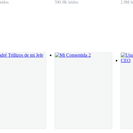
eídos
590.9K leídos
2.8M l
ar de las morritas que nos encantan. —Le comenta con una sonrisa píc
ro en estar en la fila para entrar.
, dando palmadas en su espalda.
 bien, hay cantidad de chicas, pero hasta el momento ninguna de ellas ll
con ninguna chica de las que hay en la fiesta y ahí sigue sentado, acomp
a hecho caso de quedarnos en la casa durmiendo, esta fiesta está de lo
arrepentido de haber venido.
mos haciendo nada aquí. —Propuso José Luis