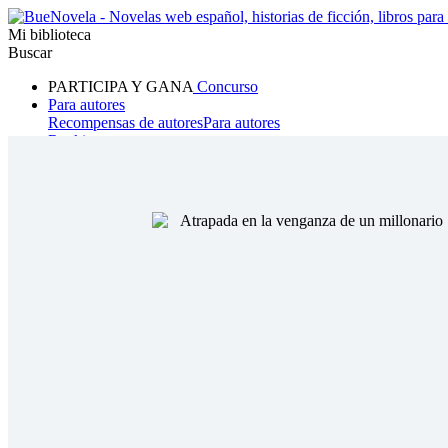
Mi biblioteca
Buscar
PARTICIPA Y GANA
Concurso
Para autores
Recompensas de autores
Para autores
Ranking
Navegar
Novelas
Cuentos Cortos
Todos
Romance
Hombre lobo
Mafia
Sistema
Fantasía
Urbano
LG