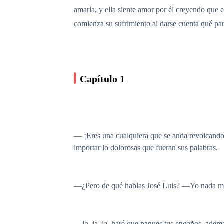
amarla, y ella siente amor por él creyendo que 
comienza su sufrimiento al darse cuenta qué par
Capítulo 1
— ¡Eres una cualquiera que se anda revolcando
importar lo dolorosas que fueran sus palabras.
—¿Pero de qué hablas José Luis? —Yo nada más
—Ja, ja, ja, haré que pagues tus engaños, además