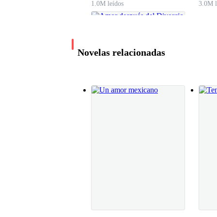
1.0M leídos
3.0M l
— Vamos hombre, me imagino que allí van a and
a José Luis, que le hablen de mujeres, es el prime
Novelas relacionadas
—Ese es mi amigo del alma. —Comenta Alberto
Llegaron a la dichosa fiesta y todo se ve super
igual de aburrido porque no ha salido a bailar 
improvisada.
Amor después del
— ¡Oye, José Luis! Yo creo que mejor te hubier
Divorcio
ya medio tomado y quién al parecer ahora está 
Yuna Izquierdo
477.5K leídos
— Si quieres, vayámonos mejor, total, no esta