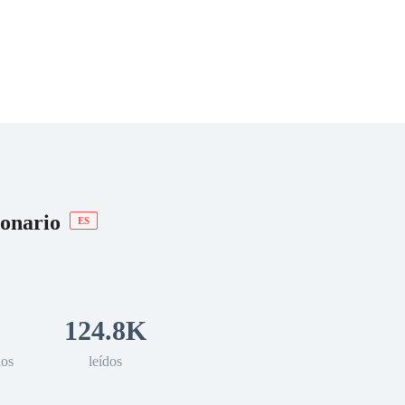
 Romance
Sci-Fi
Guerra
Otros
lonario
ES
124.8K
los
leídos