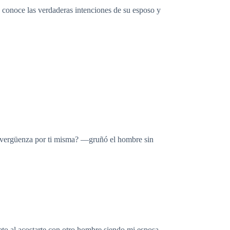
e conoce las verdaderas intenciones de su esposo y
e vergüenza por ti misma? —gruñó el hombre sin
peto al acostarte con otro hombre siendo mi esposa.