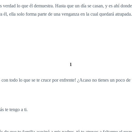
es verdad lo que él demuestra. Hasta que un día se casan, y es ahí dond
a él, ella solo forma parte de una venganza en la cual quedará atrapada.
1
 con todo lo que se te cruce por enfrente! ¿Acaso no tienes un poco d
 te tengo a ti.
 de que tu familia asesinó a mis padres, tú te atreves a faltarme el res