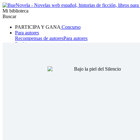
Mi biblioteca
Buscar
PARTICIPA Y GANA
Concurso
Para autores
Recompensas de autores
Para autores
Ranking
Navegar
Novelas
Cuentos Cortos
Todos
Romance
Hombre lobo
Mafia
Sistema
Fantasía
Urbano
LG