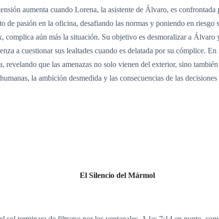
tensión aumenta cuando Lorena, la asistente de Álvaro, es confrontada po
o de pasión en la oficina, desafiando las normas y poniendo en riesgo 
, complica aún más la situación. Su objetivo es desmoralizar a Álvaro y
enza a cuestionar sus lealtades cuando es delatada por su cómplice. En
a, revelando que las amenazas no solo vienen del exterior, sino también 
s humanas, la ambición desmedida y las consecuencias de las decisiones 
El Silencio del Mármol
l sol terminara de filtrarse por los ventanales. A las 7:14 en punto, com