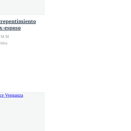
rrepentimiento
ex-esposo
n M.M
eídos
ida invisible, una forma de decirle adiós a la mujer
vendría. El viento movió apenas las cortinas del
ese cambio. Entonces lo supo con una claridad