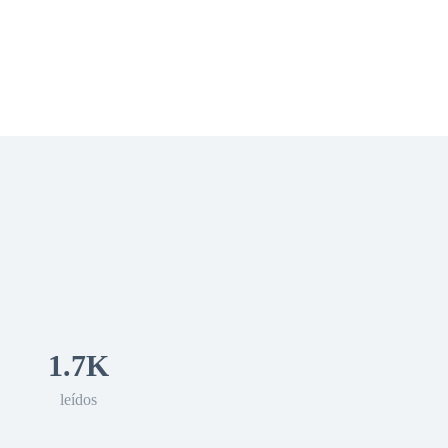
 Romance
Sci-Fi
Guerra
Otros
1.7K
leídos