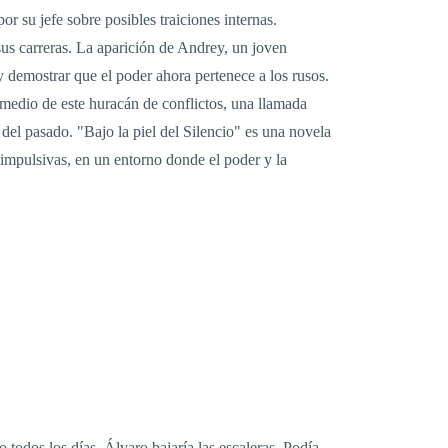
r su jefe sobre posibles traiciones internas.
sus carreras. La aparición de Andrey, un joven
 demostrar que el poder ahora pertenece a los rusos.
 medio de este huracán de conflictos, una llamada
del pasado. "Bajo la piel del Silencio" es una novela
impulsivas, en un entorno donde el poder y la
o todos los días, Álvaro bajaría las escaleras. Podía