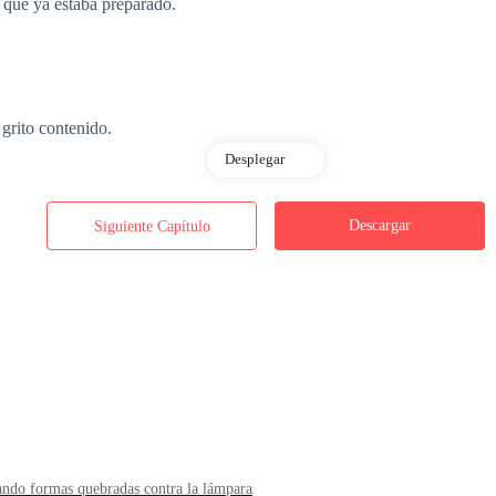
que ya estaba preparado.
 grito contenido.
Desplegar
había sido su obsesión, su premio, su pasaporte a una vida sin sobresa
Descargar
Siguiente Capítulo
 la agencia?
rovocación.
nuevo.
jando formas quebradas contra la lámpara