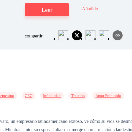
Añadido
Leer
compartir:
Femenino
CEO
Infidelidad
Traición
Amor Prohibido
lvaro, un empresario latinoamericano exitoso, ve cómo su vida se de
ar. Mientras tanto, su esposa Julia se sumerge en una relación clandest