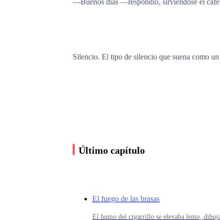
—Buenos días —respondió, sirviéndose el café 
Silencio. El tipo de silencio que suena como un
Ella lo observó unos segundos más. Ese hombre 
—¿Y tú? —preguntó él sin mirarla—. ¿Cómo va
Último capítulo
Una pregunta tan rara que casi le pareció una p
El fuego de las brasas
—Bien. Estoy pensando en contratar a alguien 
El humo del cigarrillo se elevaba lento, dibu