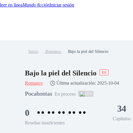
Mundo ficción
Iniciar sesión
Inicio
Romance
Bajo la piel del Silencio
BTQ+
YA/TEEN
Paranormal
Misterio/Thriller
Oriental
Juegos
Historia
MM
Bajo la piel del Silencio
ES
Romance
Última actualización: 2025-10-04
Pocahontas
18
En proceso
34
0
Capítulos
Reseñas insuficientes