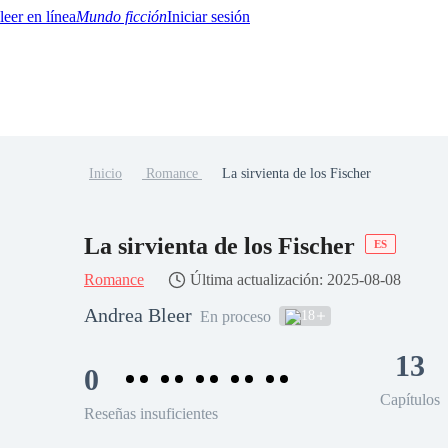
Mundo ficción
Iniciar sesión
Inicio
Romance
La sirvienta de los Fischer
BTQ+
YA/TEEN
Paranormal
Misterio/Thriller
Oriental
Juegos
Historia
MM
La sirvienta de los Fischer
ES
Romance
Última actualización: 2025-08-08
Andrea Bleer
18
En proceso
13
0
Capítulos
Reseñas insuficientes