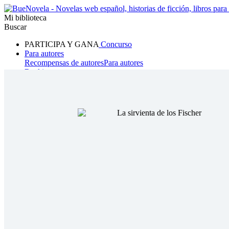
Mi biblioteca
Buscar
PARTICIPA Y GANA
Concurso
Para autores
Recompensas de autores
Para autores
Ranking
Navegar
Novelas
Cuentos Cortos
Todos
Romance
Hombre lobo
Mafia
Sistema
Fantasía
Urbano
LG