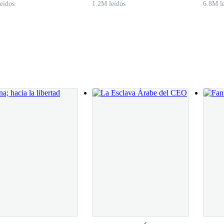
eídos
1.2M leídos
6.8M l
que lo amé incluso cuando tú y yo estábamos juntos... También perdóna
uelo. —Aunque no me arrepiento de nada a pesar de estar frente a tus r
 perspectivas de la vida. —Retrocede un par de pasos —algún día volver
eo, será porque ya he sanado y porque estoy preparada para volver a ver
intiendo de pronto el peso de sus desiciones. Dejaría todo atrás y a pes
 voz quebrada. Para luego girar con cierta brusquedad.
o. Ahí frente a ella estaba Alex, con el rostro empapado por las lágrima
er muy bien cómo actuar. El hombre frente a ella la recorrió con la mirada
nos.