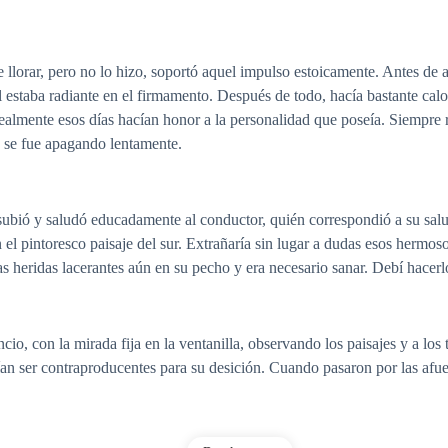
 llorar, pero no lo hizo, soportó aquel impulso estoicamente. Antes d
l estaba radiante en el firmamento. Después de todo, hacía bastante ca
realmente esos días hacían honor a la personalidad que poseía. Siempre 
y se fue apagando lentamente.
ll subió y saludó educadamente al conductor, quién correspondió a su s
 el pintoresco paisaje del sur. Extrañaría sin lugar a dudas esos hermosos
as heridas lacerantes aún en su pecho y era necesario sanar. Debí hacerl
ncio, con la mirada fija en la ventanilla, observando los paisajes y a lo
an ser contraproducentes para su desición. Cuando pasaron por las afue