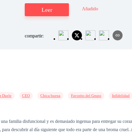
Añadido
Leer
compartir:
r Duele
CEO
Chica buena
Favorito del Grupo
Infidelidad
e una familia disfuncional y es demasiado ingenua para entregar su cor
para descubrir al día siguiente que todo era parte de una broma cruel. 