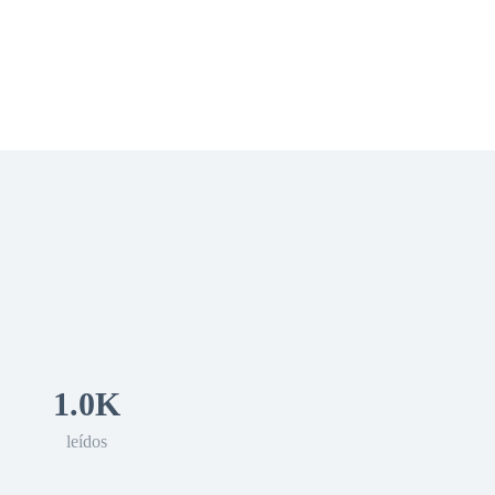
 Romance
Sci-Fi
Guerra
Otros
1.0K
leídos