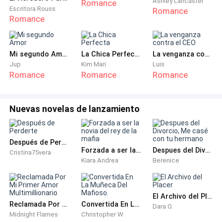
Ashley Lancaster
Romance
Escritora Rouss
Romance
Romance
—Vamos a la casa —dijo Lidia con voz suave—, allá
podremos conversar más tranquilamente.
Mi segundo Amor
La Chica Perfecta
La venganza contra el CEO
Sarah miró a Sebastián que la miraba con furia. Ella se
Jup
Kim Mari
Luis
cohibió ante su mirada reprobatoria. Su corazón latía
Romance
Romance
Romance
de amor por él, mientras que el de él sólo sentía odio
y rencor. Volvió a mirar a Lidia, que la miraba
Nuevas novelas de lanzamiento
suplicante. Miró a su alrededor, ya no quedaba casi
nadie en el hermoso cementerio y los hombres que
trabajaban allí habían empezado su labor de terminar
Después de Perderte
con la sepultura de don Miguel, lo que no le daba
Forzada a ser la novia del rey de la mafia
Despues del Divorcio, Me casé con tu hermano
Cristina75vera
Kiara Andrea
Berenice
chance a excusarse que quería estar un rato más con
su antiguo jefe.
El Archivo del Placer
—No lo sé, ustedes tal vez quieran estar solos y yo… —
Reclamada Por Mi Primer Amor Multimillionario
Convertida En La Muñeca Del Mafioso.
Dara O.
intentó decir.
Midnight Flames
Christopher W