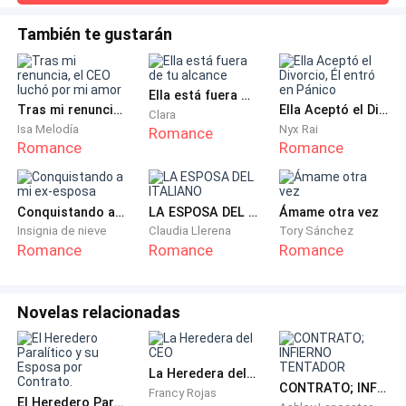
—Dime, Sarah —insistió la mujer sin contestar a su
También te gustarán
hijo—, ¿tú crees lo mismo que yo?
Ella está fuera de tu alcance
Sarah dejó caer las lágrimas que retuvo todo el
Tras mi renuncia, el CEO luchó por mi amor
Ella Aceptó el Divorcio, Él entró en Pánico
Clara
sepelio. Ella quería mucho a Miguel Vicuña, desde que
Isa Melodía
Nyx Rai
Romance
murieron sus padres él fue como un padre para ella.
Romance
Romance
—Ni siquiera me atrevía a admitirlo para mí misma,
Conquistando a mi ex-esposa
LA ESPOSA DEL ITALIANO
Ámame otra vez
por lo terrible que suena, pero sí, señora Lidia, estoy
Insignia de nieve
Claudia Llerena
Tory Sánchez
segura de que él la amaba demasiado para dejarla
Romance
Romance
Romance
sola, no creo que él se haya suicidado, a él lo mataron.
—¡Sarah! —La reprendió Sebastián en voz baja— Ni
Novelas relacionadas
siquiera lo menciones, no aquí por lo menos.
La Heredera del CEO
Sebastián miró a su alrededor molesto, pendiente de
CONTRATO; INFIERNO TENTADOR
Francy Rojas
quién pudiera haberla oído.
El Heredero Paralítico y su Esposa por Contrato.