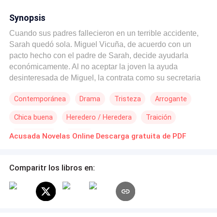
Synopsis
Cuando sus padres fallecieron en un terrible accidente,
Sarah quedó sola. Miguel Vicuña, de acuerdo con un
pacto hecho con el padre de Sarah, decide ayudarla
económicamente. Al no aceptar la joven la ayuda
desinteresada de Miguel, la contrata como su secretaria
personal. De eso, siete años. Hoy es el funeral de Miguel
Contemporánea
Drama
Tristeza
Arrogante
Vicuña, a primera vista es un suicidio, pero tanto su
familia como la misma Sarah no creen en esa teoría.
Chica buena
Heredero / Heredera
Traición
Sebastián el hijo de Miguel está convencido que fue la
misma Sarah quien lo asesinó por celos, ya que él
Primer Amor
Perdón
Acusada Novelas Online Descarga gratuita de PDF
supone que ella y su padre eran amantes y hará todo lo
posible por buscar las pruebas que la incriminen a pesar
de la inocencia que declara la joven. Sebastián siente
Comparitr los libros en:
una mezcla de amor-odio por Sarah y tanto un día la
acusa sin contemplaciones, al siguiente quiere protegerla
y esconder todas las pruebas que la incriminan. Sarah no
sabe qué hacer con él, ya que desde hace muchos años