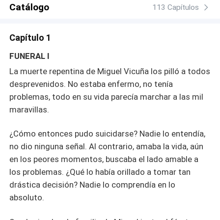
su corazón está completamente enamorado de ese
Catálogo
113 Capítulos
hombre que le hace tanto daño. Mientras tanto Sarah
conoce a Álvaro, un abogado dedicado a casos de
Capítulo 1
violencia de género; éste se hace cargo de su caso,
defendiéndola a pesar de que todas las pruebas la
FUNERAL I
acusan, y no deja que pase ni una sola noche en la
La muerte repentina de Miguel Vicuña los pilló a todos
cárcel como es el deseo de Sebastián. Y contrario a este,
desprevenidos. No estaba enfermo, no tenía
aún con todo en contra, cree en la inocencia de ella.
problemas, todo en su vida parecía marchar a las mil
¿Será condenada Sarah por un crimen que no cometió?
¿Sebastián creerá en ella lo suficiente para amarla con
maravillas.
todo lo que ella es? ¿Podrá Álvaro demostrar su
inocencia? ¿Quién, finalmente, es el verdadero asesino?
¿Cómo entonces pudo suicidarse? Nadie lo entendía,
Es una historia de amor e intriga donde cualquiera o
no dio ninguna señal. Al contrario, amaba la vida, aún
ninguno puede ser culpable.
en los peores momentos, buscaba el lado amable a
los problemas. ¿Qué lo había orillado a tomar tan
drástica decisión? Nadie lo comprendía en lo
absoluto.