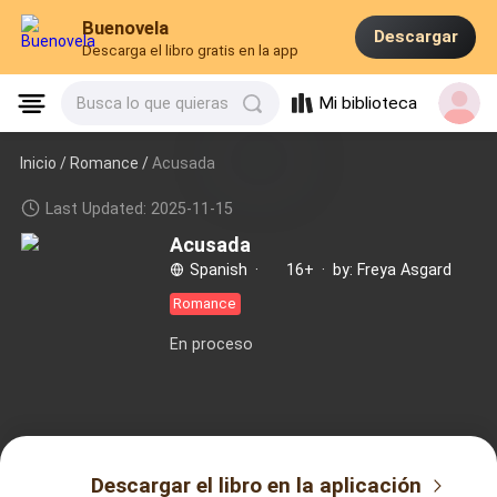
Buenovela
Descargar
Descarga el libro gratis en la app
Mi biblioteca
Busca lo que quieras
Inicio /
Romance
/
Acusada
Last Updated: 2025-11-15
Acusada
Spanish
·
16+
·
by: Freya Asgard
Romance
En proceso
Descargar el libro en la aplicación