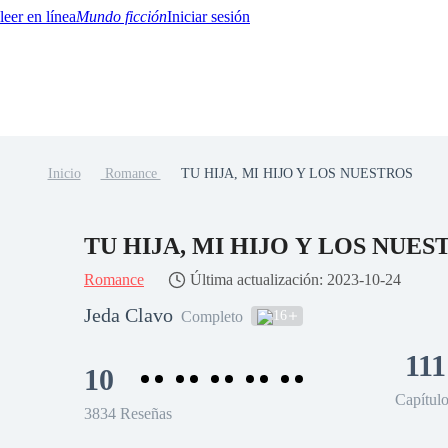
Mundo ficción
Iniciar sesión
Inicio
Romance
TU HIJA, MI HIJO Y LOS NUESTROS
BTQ+
YA/TEEN
Paranormal
Misterio/Thriller
Oriental
Juegos
Historia
MM
TU HIJA, MI HIJO Y LOS NUES
Romance
Última actualización: 2023-10-24
Jeda Clavo
16
Completo
111
10
Capítul
3834 Reseñas