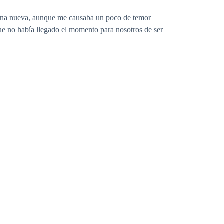
buena nueva, aunque me causaba un poco de temor
ue no había llegado el momento para nosotros de ser
su número de celular, insistí un par de veces, sin
ina, sin embargo, yo solo había estado en su despacho
n poco más de cuatro, cuando yo iba de camino a mi
e hecho hacía un par de meses le habían designado