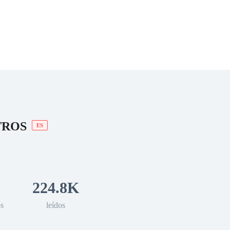
 Romance
Sci-Fi
Guerra
Otros
TROS
ES
224.8K
os
leídos