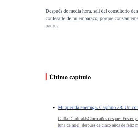
Después de media hora, salí del consultorio de
confesarle de mi embarazo, porque constantemen
padres.
Caminé al auto, el cual había dejado aparcado en
embargo, la primera vez, repicó y nadie me res
Último capítulo
Por un momento me sentí frustrada, estaba debat
una única vez, al principio de nuestra relación
facultad y colisioné con su auto.
Mi querida enemiga. Capítulo 28: Un co
Luego de meditarlo, decidí llegarme hasta su of
Callia DimitrakisCinco años después.Foster y
como jefe del departamento, por esa razón nos
luna de miel, después de cinco años de feliz 
pequeños con Von y Alexandra, ellos habían 