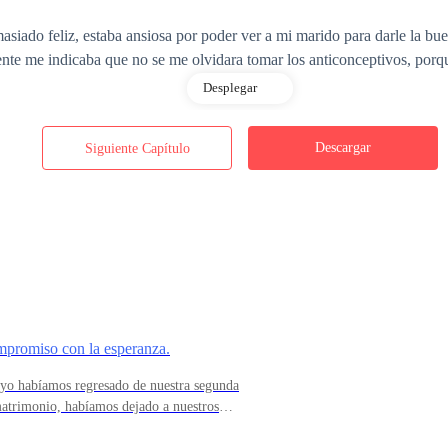
masiado feliz, estaba ansiosa por poder ver a mi marido para darle la 
te me indicaba que no se me olvidara tomar los anticonceptivos, porq
Desplegar
Descargar
Siguiente Capítulo
 el estacionamiento del centro médico, antes de arrancar, decidí marcar 
pondió y la segunda y tercera vez aparecía apagado.
iéndome entre ir al apartamento y esperar su llegada o ir hasta su ofic
, en la cual ya teníamos casi cuatro años, nos conocíamos desde hace u
mpromiso con la esperanza.
icina, él trabajaba como analista financiero en una entidad bancaria, d
 yo habíamos regresado de nuestra segunda
 veíamos ahora poco tiempo.
matrimonio, habíamos dejado a nuestros
ido el año pasado y nosotros nos quedamos con