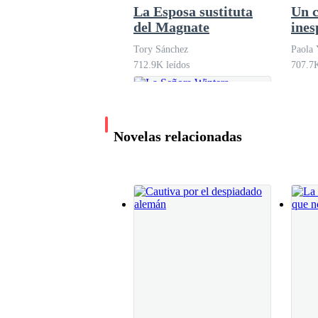
La Esposa sustituta
Un c
del Magnate
ines
jefe
—¿Quién soy? ¿De verdad estás preguntando est
Tory Sánchez
Paola 
712.9K leídos
707.7K
No obstante, nada me preparó para su reacción
Novelas relacionadas
—¡Usted está loca! No la conozco, nunca la habí
mi relación con Callia —mencionó Fernando con
—¿Por qué estás negando también a tu hijo? —i
La Señora Winters
—Hijo, no tengo ni he tenido nada con usted, vay
Peleando Por Sus
seguidamente empujarme y hacerme caer de bruce
Hijos
Vino de verano