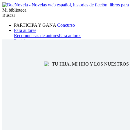
Mi biblioteca
Buscar
PARTICIPA Y GANA
Concurso
Para autores
Recompensas de autores
Para autores
Ranking
Navegar
Novelas
Cuentos Cortos
Todos
Romance
Hombre lobo
Mafia
Sistema
Fantasía
Urbano
LG