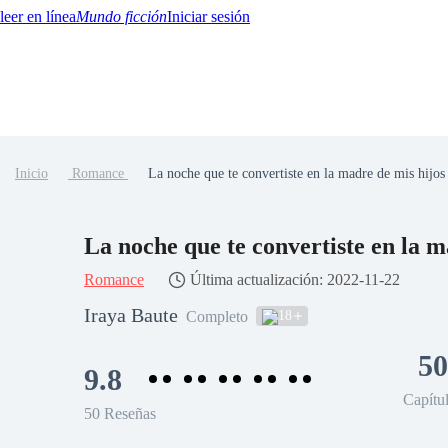
Mundo ficción
Iniciar sesión
Inicio
Romance
La noche que te convertiste en la madre de mis hijos
BTQ+
YA/TEEN
Paranormal
Misterio/Thriller
Oriental
Juegos
Historia
MM
La noche que te convertiste en 
Romance
Última actualización: 2022-11-22
Iraya Baute
18
Completo
50
9.8
Capítu
50 Reseñas