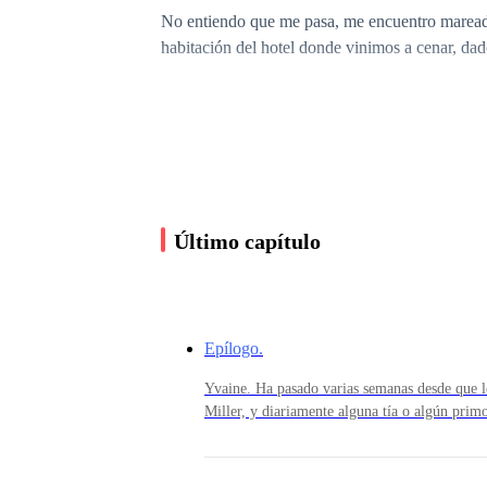
No entiendo que me pasa, me encuentro mareada
habitación del hotel donde vinimos a cenar, da
Último capítulo
Epílogo.
-" ¿Llevo tanto tiempo si beber que dos simple
Yvaine. Ha pasado varias semanas desde que lo
Miller, y diariamente alguna tía o algún prim
visitarlos. El abuelo ya comenzaba a estar hart
Cuando llegamos a la habitación y con la ayuda
en cambio estaban encantados. Norman hacia u
negocios. Lo echaba mucho de menos. El sexo