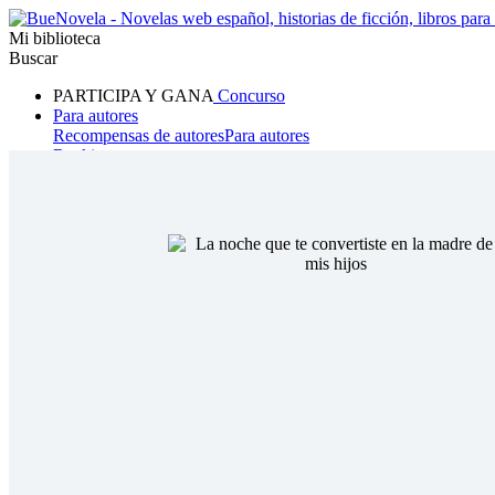
Mi biblioteca
Buscar
PARTICIPA Y GANA
Concurso
Para autores
Recompensas de autores
Para autores
Ranking
Navegar
Novelas
Cuentos Cortos
Todos
Romance
Hombre lobo
Mafia
Sistema
Fantasía
Urbano
LG