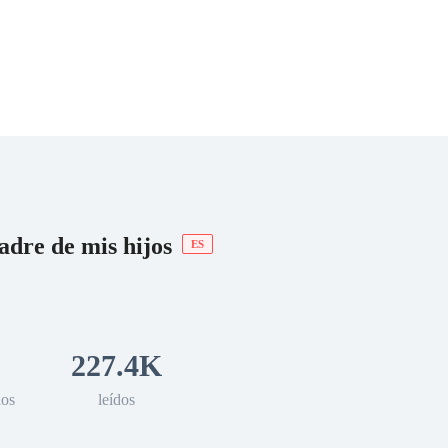
 Romance
Sci-Fi
Guerra
Otros
la madre de mis hijos
ES
227.4K
los
leídos