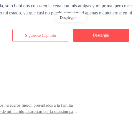
, solo bebí dos copas en la cena con mis amigas y mi prima, pero me s
do mi estado, ya que casi no puedo caminar, ni apenas mantenerme en pi
Desplegar
Descargar
Siguiente Capítulo
s copas me embriagan?"- pensé dentro de mi nebulosa.
s herederos fueron presentados a la familia
o de mi marido, aparecían por la mansión para
o de tener que compartir a sus bisnietos, ellos
 de otra amiga, Maryori me recuesta en la cama.
na semana que había salido de viaje de
 telefónico no compensaba el dormir con él