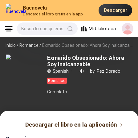
Buenovela
Descargar
Descarga el libro gratis en la app
Mi biblioteca
Busca lo que quieras
Inicio /
Romance
/
Exmarido Obsesionado: Ahora Soy Inalcanzable
Exmarido Obsesionado: Ahora
Soy Inalcanzable
Spanish
·
4+
·
by: Pez Dorado
Romance
Completo
Descargar el libro en la aplicación