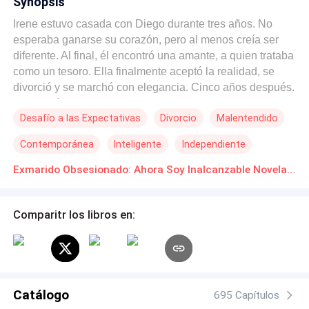
Synopsis
Irene estuvo casada con Diego durante tres años. No
esperaba ganarse su corazón, pero al menos creía ser
diferente. Al final, él encontró una amante, a quien trataba
como un tesoro. Ella finalmente aceptó la realidad, se
divorció y se marchó con elegancia. Cinco años después.
Irene tenía un niño pequeño a su lado. —Maldito mocoso
Desafío a las Expectativas
Divorcio
Malentendido
—Diego lo miró con desprecio y dijo. —Viejo asqueroso
—El niño lo miró fríamente y respondió. Cinco años
Contemporánea
Inteligente
Independiente
fueron suficientes para que Diego cambiara y se
convirtiera en otra persona. Estaba seguro de que podría
Exmarido Obsesionado: Ahora Soy Inalcanzable Novelas Online Descarga gratuita de PDF
recuperar a su esposa. Hasta que descubrió... ¡¿Por qué
demonios hay tantos rivales en el mundo?!
Comparitr los libros en:
Catálogo
695 Capítulos