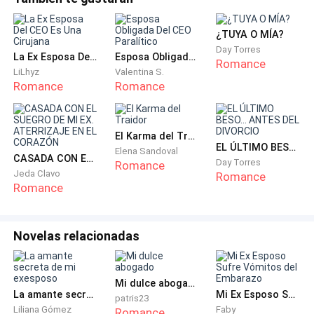
—No necesitas hacerlo. Yo me encargo. —respondió
¿TUYA O MÍA?
él. Lola parpadeó, con admiración en sus ojos.
Day Torres
La Ex Esposa Del CEO Es Una Cirujana
Esposa Obligada Del CEO Paralítico
Romance
LiLhyz
Valentina S.
—Señor Diego, eres increíble. —Después de que se
Romance
Romance
marcharon, una enfermera se acercó.
—Irene, ese hombre era muy guapo, ¿verdad? Parece el
El Karma del Traidor
EL ÚLTIMO BESO... ANTES DEL DIVORCIO
presidente del Grupo Martínez.
Elena Sandoval
CASADA CON EL SUEGRO DE MI EX. ATERRIZAJE EN EL CORAZÓN
Day Torres
Romance
Jeda Clavo
Romance
La familia Martínez era una presencia prominente en
Romance
la élite de Majotán, frecuentemente ocupando los
titulares de los periódicos. Por eso todos lo conocían.
Novelas relacionadas
Ella respondió sin expresión.
—No lo conozco.
Mi dulce abogado
La amante secreta de mi exesposo
Mi Ex Esposo Sufre Vómitos del Embarazo
patris23
Luego se quitó el uniforme y se fue a casa. Una vez en
Liliana Gómez
Faby
Romance