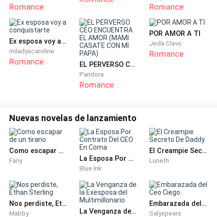
Romance
Romance
casa, Irene fue abrazada por detrás. El toque familiar
la dejó paralizada por un momento. ¿Cómo era
POR AMOR A TI
posible que Diego estuviera de vuelta hoy, después de
Ex esposa voy a conquistarte
Jeda Clavo
haber regresado ayer? Él habló con frialdad.
miladyscaroline
Romance
Romance
EL PERVERSO CEO ENCUENTRA EL AMOR (MAMI CASATE CON MI PAPA)
—¿Me viste con Lola y fuiste a quejarte con mi
Pandora
Romance
abuelo? ¿Obligándome a volver? Irene, qué astuta. —
Ella se mantuvo firme—. El abuelo dijo que quería que
tuviéramos un hijo.
Nuevas novelas de lanzamiento
Diego no dijo nada. Pero al instante siguiente, su
presencia la envolvió como una ola. Su apetito sexual
Como escapar de un tirano
El Creampie Secreto De Daddy
siempre había sido mayor que el de la mayoría, y esta
La Esposa Por Contrato Del CEO En Coma
Fany
Luneth
Blue Ink
noche, por alguna razón, estaba más ardiente que de
costumbre. Ella apenas podía resistir su embate y
susurró.
Nos perdiste, Ethan Sterling
Embarazada del Ceo Ciego.
La Venganza de la Exesposa del Multimillonario
Mabby
Salyspears