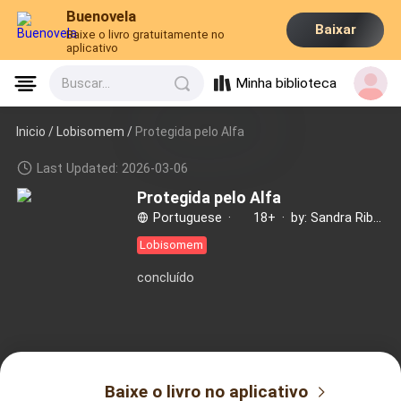
Buenovela
Baixar
Baixe o livro gratuitamente no
aplicativo
Minha biblioteca
Buscar...
Inicio /
Lobisomem
/
Protegida pelo Alfa
Last Updated: 2026-03-06
Protegida pelo Alfa
Portuguese
·
18+
·
by: Sandra Ribeiro
Lobisomem
concluído
Baixe o livro no aplicativo