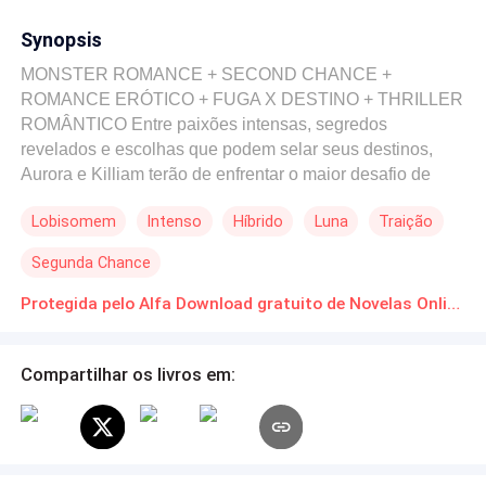
Synopsis
MONSTER ROMANCE + SECOND CHANCE +
ROMANCE ERÓTICO + FUGA X DESTINO + THRILLER
ROMÂNTICO Entre paixões intensas, segredos
revelados e escolhas que podem selar seus destinos,
Aurora e Killiam terão de enfrentar o maior desafio de
todos — provar que nenhum passado é mais forte do que
Lobisomem
Intenso
Híbrido
Luna
Traição
a coragem de recomeçar. Fugiam do passado, mas
encontraram um ao outro. Quando o destino chama, nem
Segunda Chance
as cicatrizes podem calar o coração.
Protegida pelo Alfa Download gratuito de Novelas Online em PDF
Compartilhar os livros em: