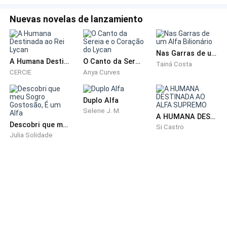
tentaram de tudo. Nada funcionava. Sua regeneração
natural não era veloz o suficiente para deter aquilo.
Nuevas novelas de lanzamiento
Ele ordenou que me levassem até ele. E mesmo fraco,
Nas Garras de um Alfa Bilionário
me fitou com autoridade.
A Humana Destinada ao Rei Lycan
O Canto da Sereia e o Coração do Lycan
Tainá Costa
CERCIE
Anya Curves
— Me cure — ordenou. — Agora.
Duplo Alfa
— Eu… eu não sei como fazer isso — gaguejei, sem
Selene J. M.
A HUMANA DESTINADA AO ALFA SUPREMO
entender ao certo o que ele esperava de mim.
Descobri que meu Sogro Gostosão, É um Alfa
Si Castro
Julia Solidade
— Toque-me e ordene a cura. Sua loba saberá como
agir.
Sem acreditar que funcionaria, obedeci. Toquei sua
pele e, com voz trêmula, ordenei a cura.
A dor me atravessou como um raio. Meu corpo