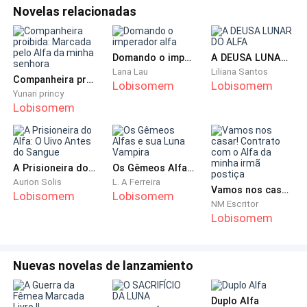
casinha.
Novelas relacionadas
— Claro, claro… Só quero que você saiba mesmo, sua
Domando o imperador alfa
A DEUSA LUNAR DO ALFA
mãe era uma boa amiga minha, então… Vou te ajudar
Lana Lau
Liliana Santos
em tudo o que eu puder!
Companheira proibida: Marcada pelo Alfa da minha senhora
Lobisomem
Lobisomem
Yunari princy
Lobisomem
— Obrigada, Jorge — a ruiva agradeceu, com um
sorriso de orelha a orelha.
Gostava da gentileza de Pinewood, era sua coisa
A Prisioneira do Alfa: O Uivo Antes do Sangue
Os Gêmeos Alfas e sua Luna Vampira
Aurion Solis
L. A Ferreira
favorita na cidade.
Vamos nos casar! Contrato com o Alfa da minha irmã postiça
Lobisomem
Lobisomem
NM Escritor
Depois disso, o senhor entrou em seu carro e seguiu a
Lobisomem
estrada, sumindo de vista, então, finalmente, Clarice
pode caminhar até a casa.
Nuevas novelas de lanzamiento
Uma pequena cerca com um portãozinho, tudo de
Duplo Alfa
madeira, dividia o terreno. A cerca, outrora branca,