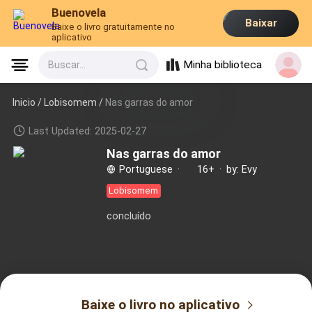
Buenovela
Baixar
Baixe o livro gratuitamente no
aplicativo
Minha biblioteca
Buscar...
Inicio /
Lobisomem
/
Nas garras do amor
Last Updated: 2025-02-27
Nas garras do amor
Portuguese
·
16+
·
by: Evy
Lobisomem
concluído
Baixe o livro no aplicativo