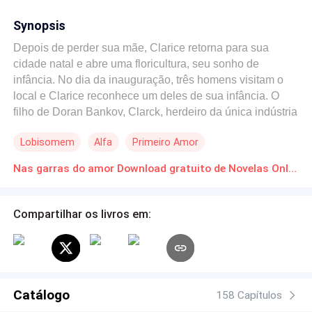
Synopsis
Depois de perder sua mãe, Clarice retorna para sua
cidade natal e abre uma floricultura, seu sonho de
infância. No dia da inauguração, três homens visitam o
local e Clarice reconhece um deles de sua infância. O
filho de Doran Bankov, Clarck, herdeiro da única indústria
da pequena cidade, misterioso fechado e, acima de tudo,
Lobisomem
Alfa
Primeiro Amor
extremamente charmoso. Clarice sequer espera que ele
a perceba ali ou que a reconheça, mas o que ela não
Nas garras do amor Download gratuito de Novelas Online em PDF
sabe é que Bankov a viu, ou melhor, sentiu seu doce
aroma de rosas, no instante em que saiu do seu carro,
então ele percebeu que a garota por quem ele era
Compartilhar os livros em:
perdidamente apaixonado na sua adolescência havia
retornado a cidade. Sua companheira predestinada. Mas
será que Clarice irá aceitar o segredo que ele esconde?
Ou tentará escapar das garras desse amor?
Catálogo
158 Capítulos