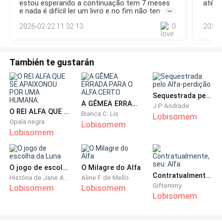
para ajudá-la na adaptação, já que a casa onde Clarice
estou esperando a continuação tem 7 meses
até a
ultrapassava os laços de sangue e se transformava em
e nada é difícil ler um livro e no fim não tem
ficaria era bem afastada da
puro amor.Após a cerimônia, os convidados foram
final
2026-02-22 11:32:13
0
2025-
conduzidos para a área do banquete. As mesas foram
decoradas com simpl
zona principal da cidade.
También te gustarán
— Aqui é bem deserto, mas também é bem tranquilo,
eu e minha esposa moramos há alguns quilômetros
Sequestrada pelo Alfa-perdição
daqui, acho que umas meia hora — Jorge falou,
A GÊMEA ERRADA PARA O ALFA CERTO
J.P Andrade
O REI ALFA QUE SE APAIXONOU POR UMA HUMANA.
abrindo a porta e descendo do carro, seguindo para a
Bianca C. Lis
Lobisomem
Opala negra
Lobisomem
porta do fundo e abrindo-a, pegando a mala da moca.
Lobisomem
— O sinal de celular não é tão bom, mas você pode
ligar que a gente atende, se aconhecer alguma coisa a
Dorinha e eu vamos vir bem rápido, tá bom?
O jogo de escolha da Luna
O Milagre do Alfa
Contratualmente, seu: Alfa
História de Jane Above
Aline F. de Mello
Giftemmy
Lobisomem
Lobisomem
— Não se preocupe comigo, tá tudo bem! — ela
Lobisomem
garantiu, segurando a mala pesada e olhando para a
casa da sua infância. — Estou acostumada com essa