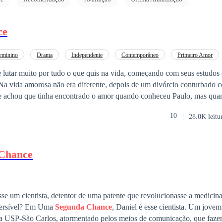
ce
eminino
Drama
Independente
Contemporâneo
Primeiro Amor
Divórcio
e lutar muito por tudo o que quis na vida, começando com seus estudos
 Na vida amorosa não era diferente, depois de um divórcio conturbado
te achou que tinha encontrado o amor quando conheceu Paulo, mas qu
oronou. Agora ela estava sem emprego, grávida e sem o apoio da famíl
10
28.0K leitu
miga que oferece ajuda. Ela só não esperava que o vizinho engraçadinh
de uma forma tão forte. Jack aprendeu da pior forma a ser amigável co
com o luto ele finalmente está se abrindo a novas amizades. E isso inclu
Chance
mulher era uma tentação e mesmo que ele tentasse se segurar, estava f
ender aos desejos que ela estava despertando. Um coração quebrado como
m que perdeu a fé como Jack, pode voltar a acreditar no amor?
sse um cientista, detentor de uma patente que revolucionasse a medicina
para uma doença irreversível? Em Uma
Segunda Chance
, Daniel é esse cientista. Um jovem pesquisador do
da USP-São Carlos, atormentado pelos meios de comunicação, que faze