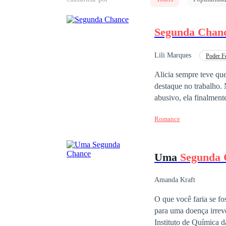
Segunda Chan
Lili Marques
Poder F
Segunda Chance
Alicia sempre teve qu
destaque no trabalho.
abusivo, ela finalmen
tudo em sua vida desm
Romance
lhe resta é a melhor a
com seus sentimentos 
depois de sofrer anos 
Uma
Segunda 
nova na vizinhança. A 
mais difícil não se r
amar novamente? Algué
Amanda Kraft
O que você faria se fo
Instituto de Química 