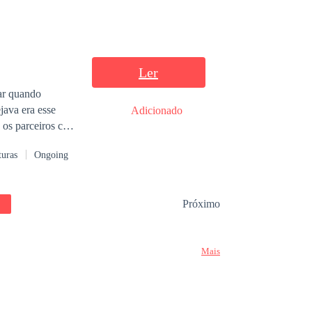
o
ntimentos e
Ler
ar quando
java era esse
Adicionado
 os parceiros com
procurar, até que
turas
Ongoing
formar sua
Próximo
 e os desprezo da
do que deseja e
Mais
nhará o seu
 dela!