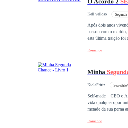
O Acordo 2
S
e o amor podem surgir
tudo para sempre.
Kell velloso
Segunda
Após dois anos vivend
passou com o marido, 
esta última traição fo
vida, escolhe como des
Romance
o passar dos dias, de
confiança. Decidida a 
Axel Miller, seu marid
Minha
Segund
volta para o lugar de onde ela nunca
capaz de perdoar a traição e dar um
ler O Acordo 2
Segun
KiolaFritiz
Secretário/
torcer por este casal...
Contemporâneo
Self-made + CEO e Assistent
vida qualquer oportun
metade da sua perna 
os desejos da carne em
Romance
Ele perdeu tudo que ma