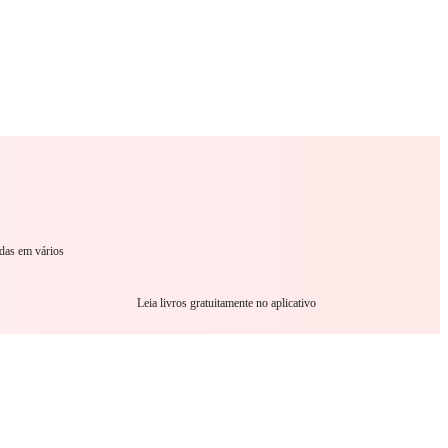
omance
Sci-Fi
Guerra
Outro
das em vários
Leia livros gratuitamente no aplicativo