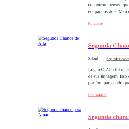
encontrou, pensou qu
era para os dois. Marcelo, 41 anos, foi casado por quase 20... Passou metade da vida a sombra da ex mulher,
teve dela apenas miga
Romance
presente: A filha Melissa, por qu
chance
Paula...
Segunda Chan
Salani
Segunda Chanc
Lobisomem
Logan O Alfa foi reje
de sua linhagem. Isso o to
por fora parecendo qua
arduamente quanto uma
Lobisomem
seu pai jurou que sua filha nunca seria
Alfa, que havia perdi
com que seu pai faça a
Segunda chanc
completar 18 anos e poder encontrar seu 
alcateia de sua mãe e