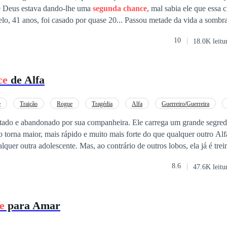
e Deus estava dando-lhe uma
segunda chance
, mal sabia ele que essa
lhas de afeto, mas para compensar, também foi dessa relação que ganho
10
18.0K leitu
em cultiva o maior amor do mundo. Ana Paula, 30 anos, médica obstetra,
bonita, inteligente, rica, jovem e.... Vítima de violência doméstica. ........ -A
 -E eu acho que você é a minha....
ce
de Alfa
e
Traição
Rogue
Tragédia
Alfa
Guerreiro/Guerreira
itado e abandonado por sua companheira. Ele carrega um grande segred
rna maior, mais rápido e muito mais forte do que qualquer outro Alfa. Olivia Ela e
lquer outra adolescente. Mas, ao contrário de outros lobos, ela já é trei
 guerreira experiente aos 17 anos. Depois que sua linda mãe foi morta
8.6
47.6K leitu
 incapaz de se proteger. Ao crescer, ela chamou a atenção de seu velho
do sua Luna e companheira no mesmo dia em que perdeu sua mãe. Ele a q
s malas e deixe a alcateia junto com ela e seu irmão apenas um mês ant
e
para Amar
companheiro. O que acontecerá quando eles chegarem a antiga
 o Alfa Logan sentir que ela é sua companheira de
segunda chance
quan