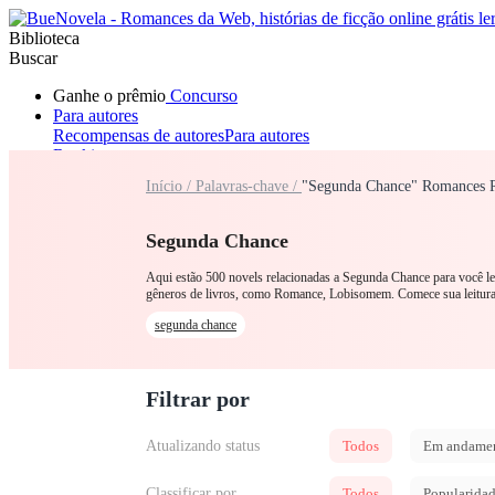
Biblioteca
Buscar
Ganhe o prêmio
Concurso
Para autores
Recompensas de autores
Para autores
Ranking
Navegar
Início /
Palavras-chave /
"Segunda Chance" Romances R
Novelas
Contos Curtos
Todos
Romance
Lobisomem
Máfia
Sistema
Fantasia
Urbano
LGB
Segunda Chance
Aqui estão 500 novels relacionadas a Segunda Chance para você le
gêneros de livros, como Romance, Lobisomem. Comece sua leitu
segunda chance
Filtrar por
Atualizando status
Todos
Em andame
Classificar por
Todos
Popularida