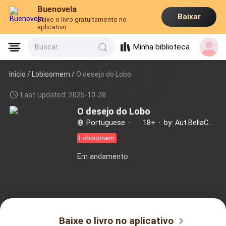
Buenovela
Baixar
Baixe o livro gratuitamente no
aplicativo
Minha biblioteca
Buscar...
Inicio /
Lobisomem
/
O desejo do Lobo
Last Updated: 2025-10-28
O desejo do Lobo
Portuguese
·
18+
·
by: Aut.BellaCarv
Lobisomem
Em andamento
Baixe o livro no aplicativo