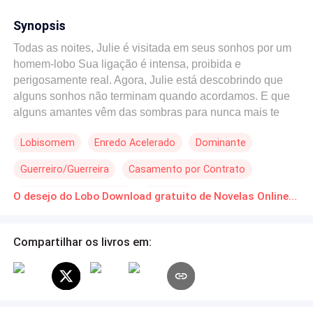
Synopsis
Todas as noites, Julie é visitada em seus sonhos por um
homem-lobo Sua ligação é intensa, proibida e
perigosamente real. Agora, Julie está descobrindo que
alguns sonhos não terminam quando acordamos. E que
alguns amantes vêm das sombras para nunca mais te
deixar ir. Uma história onde o medo e o desejo são a
Lobisomem
Enredo Acelerado
Dominante
mesma coisa, e o lobo da sua imaginação pode ser o
dono do seu destino. Mesmo que clãs inimigos sejam um
Guerreiro/Guerreira
Casamento por Contrato
impedimento para o amor.
De Inimigos a Amantes
Vingança
O desejo do Lobo Download gratuito de Novelas Online em PDF
Compartilhar os livros em: