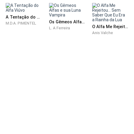
Era o instinto! Ele não me largava, me fixava.
A Tentação do Alfa Viúvo
Os Gêmeos Alfas e sua Luna Vampira
M.D.A. PIMENTEL
O Alfa Me Rejeitou... Sem Saber Que Eu Era a Rainha da Lua
L. A Ferreira
Anis Valche
- Quem é você? – A minha voz saiu como um sussurro
trêmulo, como uma prece. Era a pergunta que eu
passava o dia pensando em fazer, cheia de agonia
para o ritual.
Os lábios dele se curvaram em um sorriso lento e
totalmente predatório, pareciam me enfeitiçar
totalmente, eu não conseguia nem desviar o olhar. Os
olhos dele, dourados, percorreram o meu corpo nu,
desde as pontas dos meus cabelos até a ponta dos
meus pés.
Apesar de eu estar nua, era o olhar dele que me