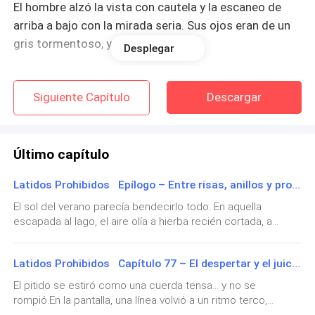
El hombre alzó la vista con cautela y la escaneo de
arriba a bajo con la mirada seria. Sus ojos eran de un
gris tormentoso, y no sonrió.
Desplegar
—“¿Usted va a operarla…? ¿Que edad tiene? ¿Con qué
Siguiente Capítulo
Descargar
experiencia, doctora? ¿Jugando a la escuelita de
medicina con muñecas?”
Valeria no parpadeó. Sonrió con la misma calma con
Último capítulo
la que un cirujano afila el bisturí antes de operar.
Latidos Prohibidos Epílogo – Entre risas, anillos y promesas
—Veintiocho. Triple especialización. Harvard, Johns
El sol del verano parecía bendecirlo todo. En aquella
escapada al lago, el aire olía a hierba recién cortada, a
Hopkins y Barcelona. Pero si lo que necesita es que
parrillada improvisada y a libertad. Clara correteaba con
me deje bigote y arrastre un maletín de los años
otros niños mientras los amigos de la familia se reían con
setenta para sentirse más tranquilo, puedo fingir ser
Latidos Prohibidos Capítulo 77 – El despertar y el juicio final
una guitarra mal afinada y una botella de vino que pasaba de
mi abuelo. Eso sí… su hija tendría que esperar otra
mano en mano.Valeria, con un vestido ligero y el cabello
El pitido se estiró como una cuerda tensa… y no se
vida para operarse.
suelto, intentaba darle puré a Mateo sin mancharse. El
rompió.En la pantalla, una línea volvió a un ritmo terco,
pequeño, en cambio, parecía decidido a decorar a su