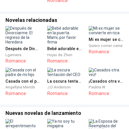
Romance
una doctora que no se deja intimidar por trajes caros
ni por hombres desesperados con complejo de Dios.
Novelas relacionadas
Él apretó los puños. Había fuego en sus ojos, pero
también una pizca de respeto… o desconcierto.
Mi ex mujer se convierte en rica
Quiero comer carne
—Mire —añadió Valeria, bajando un poco el tono sin
Después de Divorciarme: El regreso de la Heredera
Bebé adorable en la puerta: Mami, por favor firma
Romance
Lgamarra
Hojas de Zhen
perder firmeza—. Su hija no necesita a un hombre
Romance
Romance
desesperado con delirios de mafia. Necesita a un
padre presente, sereno y que confíe en el equipo que
va a abrirle el pecho para salvarle la vida.
Casada con el padre de mi hijo.
La oscura tentación del CEO
¡Casados otra vez!
Angellyna Merida
J.D Anderson
Paulina W
Romance
Romance
Romance
Ella extendió la mano para acariciar el borde de la
cama con delicadeza.
Nuevas novelas de lanzamiento
—Ahora… ¿vamos a trabajar juntos por su hija? ¿O
prefiere continuar este jueguito de intimidación hasta