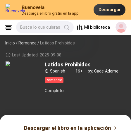
Buenovela
Descargar
Descarga el libro gratis en la app
Mi biblioteca
Busca lo que quieras
Inicio /
Romance
/
Latidos Prohibidos
Last Updated: 2025-09-08
Latidos Prohibidos
Spanish
·
16+
·
by: Cade Ademe
Romance
Completo
Descargar el libro en la aplicación