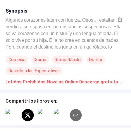
Synopsis
Algunos corazones laten con fuerza. Otros… estallan. Él
perdió a su esposa en circunstancias sospechosas. Ella
salva corazones con un bisturí y una lengua afilada. Él
solo vive por su hija. Ella no cree en cuentos de hadas.
Pero cuando el destino los junta en un quirófano, lo
prohibido deja de ser una opción… y se vuelve
Comedia
Drama
Ritmo Rápido
Doctor
inevitable. Una relación explosiva. Una niña que necesita
un milagro. Y una mujer dispuesta a matar por un amor
Desafío a las Expectativas
que nunca fue suyo. Secretos. Obsesión. Y un amor que
podría costarles todo.
Latidos Prohibidos Novelas Online Descarga gratuita de PDF
Comparitr los libros en: