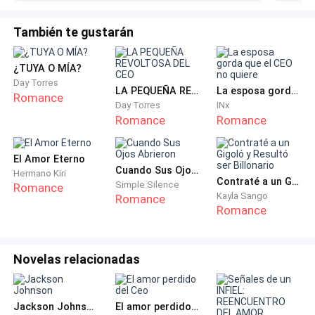
- ven, vamos a bañarte - cuando intenta tocarme yo
me alejo
También te gustarán
- Tamara, no te haré daño, me llamo Sara - me dedica
¿TUYA O MÍA?
una sonrisa cálida
Day Torres
LA PEQUEÑA REVOLTOSA DEL CEO
La esposa gorda que el CEO no quiere
Romance
Day Torres
INx
- quiero irme de aquí - le digo en un susurro, y esta
Romance
Romance
suelta un suspiro
El Amor Eterno
- todas quieren irse, pero es imposible Tamara y si
Cuando Sus Ojos Abrieron
Hermano Kiri
Contraté a un Gigoló y Resultó ser Billonario
sales, sales es, pero muerta - no puede ser, siento
Simple Silence
Romance
Kayla Sango
Romance
como me llegan las ganas de llorar, y así lo hago,
Romance
siento como los brazos cálidos de Sara me rodean y
yo lloro hasta que escuchamos que un hombre nos
Novelas relacionadas
grita
- ¿qué pasa que no la has bañado?, el jefe la necesita -
Jackson Johnson
El amor perdido del Ceo
nos grita y ambas nos ponemos tensas