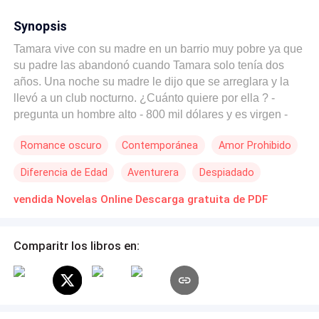
Synopsis
Tamara vive con su madre en un barrio muy pobre ya que
su padre las abandonó cuando Tamara solo tenía dos
años. Una noche su madre le dijo que se arreglara y la
llevó a un club nocturno. ¿Cuánto quiere por ella ? -
pregunta un hombre alto - 800 mil dólares y es virgen -
ella miró a su madre asustada ¡Trato hecho! Tamara cae
Romance oscuro
Contemporánea
Amor Prohibido
en las manos de Gael, un hombre frío y sin corazón.
Desde éste día él hace la vida de Tamara un infierno sin
Diferencia de Edad
Aventurera
Despiadado
pensar que ella poco a poco iba a cautivar su corazón.
Pero al causarle tanto daño, Gael no sabe si ella en
vendida Novelas Online Descarga gratuita de PDF
algún momento le podría perdonar.
Comparitr los libros en: