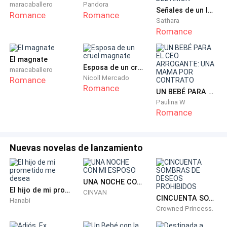
maracaballero
Pandora
Señales de un INFIEL: REENCUENTRO DEL AMOR
Romance
Romance
Sathara
- ah y ponle esto - el hombre tira una prenda y me
Romance
sonríe cuando tomo la prenda, abro mis ojos al ver la
diminuta prenda que me acaba de dar ese hombre, no
El magnate
ni loca me pondré eso
Esposa de un cruel magnate
maracaballero
Nicoll Mercado
Romance
Romance
UN BEBÉ PARA EL CEO ARROGANTE: UNA MAMA POR CONTRATO
Paulina W
Romance
Nuevas novelas de lanzamiento
UNA NOCHE CON MI ESPOSO
El hijo de mi prometido me desea
CINVAN
CINCUENTA SOMBRAS DE DESEOS PROHIBIDOS
Hanabi
Crowned Princess.