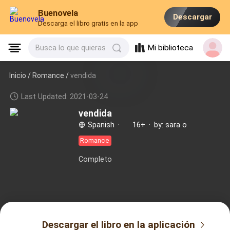
Buenovela
Descargar
Descarga el libro gratis en la app
Mi biblioteca
Busca lo que quieras
Inicio /
Romance
/
vendida
Last Updated: 2021-03-24
vendida
Spanish
·
16+
·
by: sara o
Romance
Completo
Descargar el libro en la aplicación