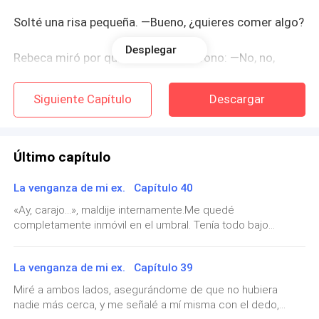
Solté una risa pequeña. —Bueno, ¿quieres comer algo?
Desplegar
Rebeca miró por quinta vez su teléfono: —No, no,
tengo una cita importante.
Siguiente Capítulo
Descargar
Fruncí el ceño divertida: —Uyyyy, una cita, ¿he? A ver
quién es el afortunado. Quise asomarme, pero Rebeca
reaccionó rápido.
Último capítulo
—No empieces. —Guardó el teléfono demasiado
La venganza de mi ex. Capítulo 40
rápido dentro del bolso.
«Ay, carajo...», maldije internamente.Me quedé
completamente inmóvil en el umbral. Tenía todo bajo
—Hmm, eso suena demasiado sospechoso. —Insistí
control, pero en un segundo de absoluta distracción por lo
que estaba escuchando, mis dedos se resbalaron del
en molestarla.
La venganza de mi ex. Capítulo 39
pomo y empujaron la puerta de golpe, delatándome. Miré a
Harry y luego a la mujer que tenía enfrente, sintiendo cómo
Miré a ambos lados, asegurándome de que no hubiera
—Ya, ya, ¿podemos irnos?
la adrenalina me disparaba las pulsaciones.—Eh... buenas
nadie más cerca, y me señalé a mí misma con el dedo,
tardes —articulé, forzando una pequeña reverencia