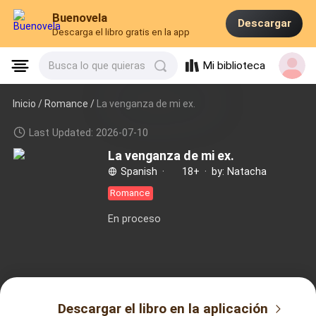
Buenovela
Descargar
Descarga el libro gratis en la app
Mi biblioteca
Busca lo que quieras
Inicio /
Romance
/
La venganza de mi ex.
Last Updated: 2026-07-10
La venganza de mi ex.
Spanish
·
18+
·
by: Natacha
Romance
En proceso
Descargar el libro en la aplicación