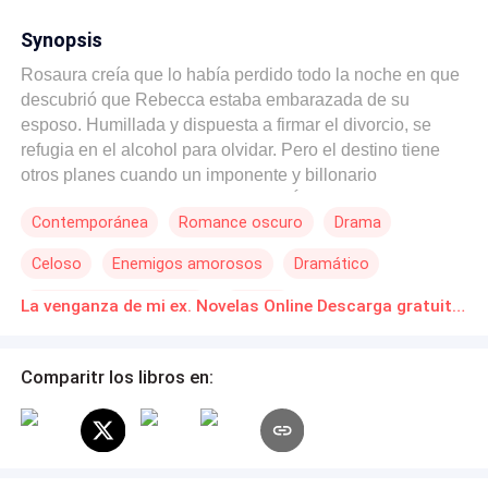
Synopsis
Rosaura creía que lo había perdido todo la noche en que
descubrió que Rebecca estaba embarazada de su
esposo. Humillada y dispuesta a firmar el divorcio, se
refugia en el alcohol para olvidar. Pero el destino tiene
otros planes cuando un imponente y billonario
desconocido la reclama en un bar. Él no solo tiene el
Contemporánea
Romance oscuro
Drama
poder para hacer temblar a su exmarido, sino un deseo
ardiente de enseñarle lo que significa pertenecerle a un
Celoso
Enemigos amorosos
Dramático
hombre de verdad. Cuando el amor del pasado regresa
con una tarjeta Black Premium y sed de justicia, la
Aventura de Una Noche
Erótico
La venganza de mi ex. Novelas Online Descarga gratuita de PDF
"esposa patética" está a punto de convertirse en la mujer
más codiciada de la alta sociedad.
Comparitr los libros en: