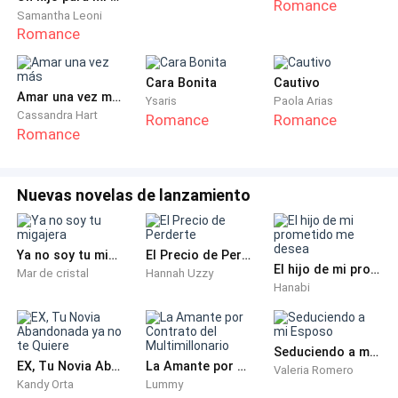
Romance
corriendo a la habitación matrimonial.
Samantha Leoni
Romance
Me duché y me puse el vestido negro que se ajustaba
a mi cintura, nada extravagante; él odiaba lo
Cara Bonita
Cautivo
Amar una vez más
exagerado. Me peiné el cabello y, por último, tomé el
Ysaris
Paola Arias
Cassandra Hart
Romance
Romance
labial rojo y lo pasé sobre mis labios; me quedé un
Romance
segundo pensando. —No, no, es demasiado llamativo.
Lo quité con una toallita y probé con otro tono más
Nuevas novelas de lanzamiento
suave. —Este tampoco es muy pálido; lo voy a
espantar. —Probé con un tono más marrón. —Mucho
mejor.
Ya no soy tu migajera
El Precio de Perderte
El hijo de mi prometido me desea
Mar de cristal
Hannah Uzzy
Sonreí para el espejo y di media vuelta para ver cómo
Hanabi
me quedaba el vestido; era perfecto, ¡a él le
encantará!
Seduciendo a mi Esposo
EX, Tu Novia Abandonada ya no te Quiere
La Amante por Contrato del Multimillonario
Valeria Romero
De repente oí la puerta de la casa abrirse y cerrarse de
Kandy Orta
Lummy