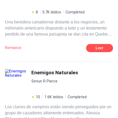
8
5.7K leídos
Completed
Una heredera canadiense distante a los negocios, un
millonario americano dispuesto a todo y un testamento
perdido de una famosa paisajista se dan cita en Quebec.
Ambos desean una propiedad sobre la cual funciona un
hospicio por el que la muchacha siente particular
Romance
Leer
predilección. Solo Leonard, un criado leal, parece tener la
solución a ésta disputa que involucra también a una
secretaria más que eficiente, un apoderado
acostumbrado a enredarlo todo, un letrado francés, un
Enemigos Naturales
adorable huérfano y un imprevisto romance tras el odio
Simun R Pierce
más evidente.
10
1.6K leídos
Completed
Los clanes de vampiros están siendo perseguidos por un
grupo de cazadores altamente entrenados. Alessia