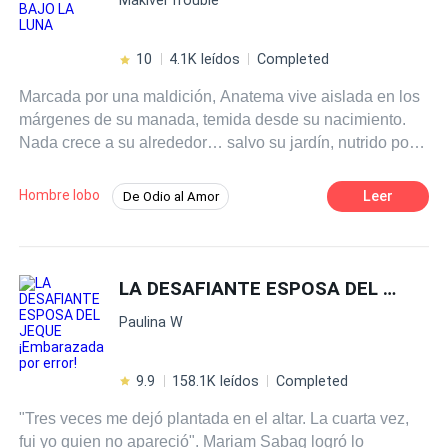
¿Que vencerá el odio o el amor?
10
4.1K leídos
Completed
Marcada por una maldición, Anatema vive aislada en los
márgenes de su manada, temida desde su nacimiento.
Nada crece a su alrededor… salvo su jardín, nutrido por
un don que aún no comprende. Para ellos, es un error.
Para ella, es una sentencia. Cuando la escasez amenaza
Hombre lobo
Leer
De Odio al Amor
con arrasar el invierno, su manada decide ofrecerla como
De Débil a Fuerte
Chico malo
tributo a Imperial Moon, el clan más poderoso y temido
del norte. Así es como cruza caminos con Ashven: un
Esclavo/a
Cautiverio
portavoz cruel, sarcástico… y maldito como ella. Dicen
LA DESAFIANTE ESPOSA DEL JEQUE ¡Embarazada por error!
Poder Femenino
Aventurera
que su maldición pudre su carne cada vez que toma
Paulina W
forma humana, que es una sombra enviada para
recolectar lo que la Luna reclama. Se odian a primera
vista. Se hieren con palabras. Se desafían con silencios.
9.9
158.1K leídos
Completed
Pero entre bosques que respiran, secretos que sangran, y
"Tres veces me dejó plantada en el altar. La cuarta vez,
un pasado que no perdona, lo que comenzó como un
fui yo quien no apareció". Mariam Sabag logró lo
sacrificio se transforma en un vínculo inevitable. Porque