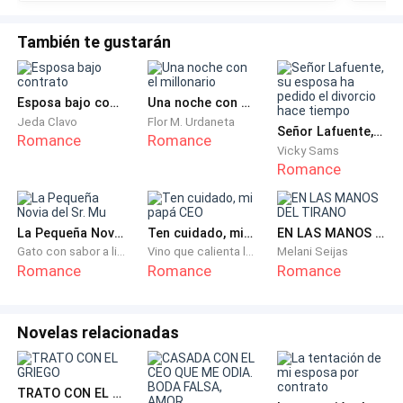
!! éxi
Pero yo siempre lograba arrebatarle los negocios más
También te gustarán
jugosos. Era una eminencia en números y cálculo,
además de exponer con fuerza y claridad cada
propuesta.
Esposa bajo contrato
Una noche con el millonario
Jeda Clavo
Flor M. Urdaneta
Señor Lafuente, su esposa ha pedido el divorcio hace tiempo
A pesar de que todos me admiraban, Marcus siempre
Romance
Romance
Vicky Sams
me miraba con desprecio.
Romance
La pesadilla empeoró al primer año de matrimonio. El
abuelo le exigía un heredero. Marcus llegaba a mi
La Pequeña Novia del Sr. Mu
Ten cuidado, mi papá CEO
EN LAS MANOS DEL TIRANO
habitación, me tocaba sin permitirme tocarlo, sin
Gato con sabor a limón
Vino que calienta las flores
Melani Seijas
Romance
Romance
Romance
besarme. Cumplía su deber como una obligación... y
luego se iba, como si le diera asco.
Novelas relacionadas
Yo me quedaba llorando.
Después de meses de intentos, no pude quedar
TRATO CON EL GRIEGO