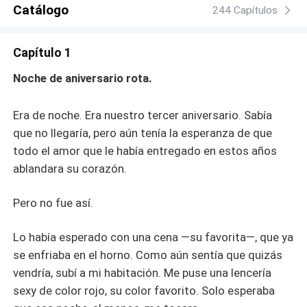
aceptar, y empieza su gran pesadilla a pesar que Ashton
Catálogo
244 Capítulos
la usa para vengarse de su ex esposo, pero en el fondo,
la cuida de esa manera tan autoritaria y fría que tiene.
Capítulo 1
Noche de aniversario rota.
Era de noche. Era nuestro tercer aniversario. Sabía
que no llegaría, pero aún tenía la esperanza de que
todo el amor que le había entregado en estos años
ablandara su corazón.
Pero no fue así.
Lo había esperado con una cena —su favorita—, que ya
se enfriaba en el horno. Como aún sentía que quizás
vendría, subí a mi habitación. Me puse una lencería
sexy de color rojo, su color favorito. Solo esperaba