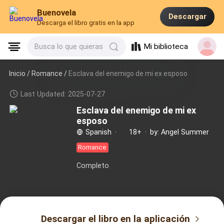
Buenovela
Descargar
Descarga el libro gratis en la app
Mi biblioteca
Busca lo que quieras
Inicio /
Romance
/
Esclava del enemigo de mi ex esposo
Last Updated: 2025-07-27
Esclava del enemigo de mi ex
esposo
Spanish
·
18+
·
by: Angel Summer
Romance
Completo
Descargar el libro en la aplicación