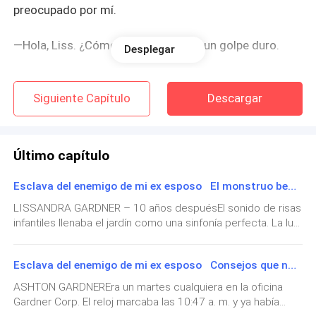
preocupado por mí.
—Hola, Liss. ¿Cómo te sientes? Fue un golpe duro.
Desplegar
—Bien... solo un poco mareada.
Siguiente Capítulo
Descargar
—Tranquila, no te muevas. La enfermera volverá en
seguida.
Último capítulo
Marcus era un chico muy guapo: pelo rubio, ojos
Esclava del enemigo de mi ex esposo El monstruo besucón
verdes, alto, deportista. Yo siempre lo esperaba para
salir de casa al mismo tiempo que él, fingiendo
LISSANDRA GARDNER – 10 años despuésEl sonido de risas
infantiles llenaba el jardín como una sinfonía perfecta. La luz
casualidad para poder caminar juntos hasta la
del atardecer se filtraba entre los árboles y coloreaba los
preparatoria.
cabellos de mis hijos que corrían descalzos por el césped,
Esclava del enemigo de mi ex esposo Consejos que no se olvidan
con la ropa arrugada y los rostros manchados de
Mis días eran más felices cuando él venía a pedirme
chocolate.Elías y Agatha, con sus Diez años recién
ASHTON GARDNEREra un martes cualquiera en la oficina
ayuda con matemáticas. Yo siempre fui buena en eso,
cumplidos, lideraban la estampida. Sus voces se alzaban
Gardner Corp. El reloj marcaba las 10:47 a. m. y ya había
por sobre todas las demás mientras jugaban a ser
y a él le costaba mucho, así que me encantaba