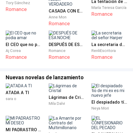
La tentación de mi esposa por contrato
embarazada. Eso al menos habría sido un consuelo:
Tory Sánchez
María Teresa García
Romance
tener un hijo del amor de mi vida. Pero no lo logré.
CASADA CON EL CEO QUE ME ODIA. BODA FALSA, AMOR VERDADERO
Romance
Anne Mon
Romance
Una noche, Marcus llegó enojado luego de hablar con
su abuelo. Me tomó de los brazos con fuerza. Sus
ojos irradiaban odio.
El CEO que no podia amar
DESPUÉS DE ESA NOCHE
La secretaria del señor Harper
Aj Corea
Romance
RenliEscritora
—¿¡Qué le dijiste al abuelo!? ¡Ahora no quiere
Romance
Romance
Romance
herederos porque eres estéril! Ni siquiera para eso
sirves.
Nuevas novelas de lanzamiento
—Solo te quité la obligación de estar conmigo a la
ATADA A TI
fuerza, Marcus. Lo he intentado todo. Pero sé que
Lágrimas de Cristal
sara o
solo sientes odio por mí. No importa lo que haga…
El despiadado tío de mi ex es mi nuevo jefe
Mila Dalvi
Neya Mori
jamás seré agradable a tus ojos.
—Por supuesto que no. Solo me das asco. Cada vez
MI PADRASTRO MI DESEO
que tenía que tocarte debía tomarme una pastilla. No