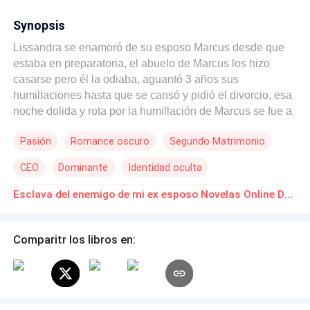
Synopsis
Lissandra se enamoró de su esposo Marcus desde que
estaba en preparatoria, el abuelo de Marcus los hizo
casarse pero él la odiaba, aguantó 3 años sus
humillaciones hasta que se cansó y pidió el divorcio, esa
noche dolida y rota por la humillación de Marcus se fue a
un bar donde encontró un gigoló que estuvo toda la
Pasión
Romance oscuro
Segundo Matrimonio
noche con ella dejandola embarazada, se fue y crió a su
bebé sola, despues de 4 años su hijo enferma y necesita
CEO
Dominante
Identidad oculta
una sangre muy dificil de conseguir, para su mala suerte
solo dos personas la tienen en la ciudad, Marcus su ex
Matrimonio por Contrato
Triángulo Amoroso
Esclava del enemigo de mi ex esposo Novelas Online Descarga gratuita de PDF
esposo y Ashton Gardner, el enemigo de su ex esposo, al
Amor Secreto
cual ella le quitó varios proyectos para la empresa de
Marcus, al ser humillada nuevamente por Marcus acude a
Comparitr los libros en:
Ashton para salvar la vida de su bebé quien le hace
firmar un contrato de ser su esclava, trabajar para él y
casarse con él por 5 años a cambio de su sangre, a lo
cual ella acepta ya que no le queda otra salida más que