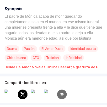
Synopsis
El padre de Mónica acaba de morir quedando
completamente sola en el mundo, en ese mismo funeral
una mujer se presenta frente a ella y le dice que tiene que
pagarle todas las deudas que su padre le dejo a ella.
Mónica aún era menor de edad, así que por lástima
aquella mujer decide adoptarla mientras le paga todas
Drama
Pasión
El Amor Duele
Identidad oculta
sus deudas. Mónica acepta, pero solo es una herramienta
para cazar a hombres ricos. Y así conoció a Jemes
Chica buena
CEO
Traición
Infidelidad
Montgomery, el hombre con el que se casó para sacar
todo su dinero y un completo idiota que la trata como
De Odio al Amor
Deuda De Amor Novelas Online Descarga gratuita de PDF
basura, lo que él no sabe es que ha mantenido una
relación secreta con su hermano mayor, Ezequiel
Montgomery. Cuando su marido se entera del engaño,
Comparitr los libros en:
todo su mundo sé cae a sus pies.