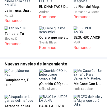
cárcel, pero quiero algo mejor... la cabeza de mi
hermano.
EL CHANTAGE DEL CEO
La Flor del Magnate
La intrusa. Una niñera en la casa del CEO
Andrea
Hernando J. Mendoza
NatsZ
Romance
Romance
—A que te...
Romance
—Extorsión, coacción... lo que te parezca más
Tan solo Tú
adecuado. —Negué con una sonrisa nerviosa.
Quiero que me seas infiel
SEGUNDO AMOR
Elouisa D
Svania Blass
MAR
Romance
Romance
Romance
—Jemes no estás pensando con claridad, t- tú estás
muy bebido, estás nervioso. Vamos a casa y piensa
las cosas bien, es arruinarte la vida.
Nuevas novelas de lanzamiento
—¿Qué va a saber una estafadora de lo que está bien
o mal? —lo mire nerviosa, respirando con rapidez.
Compláceme, Papi
¡Querido CEO, tu bebé quiere conocerte!
Me Case Con Un Extraño Para Salvar A Mi Padre.
EliJa
Célia Oliveira
Frida Escobar
—Te ayudaré, pero debes prometerme que no le harás
daño. Puedo inducirlo a que te firme cualquier
tontería, pero no te voy a ayudar a hacerle daño.
Atrapada en las garras del mafioso
BAJO LA LUZ DE LA LUNA