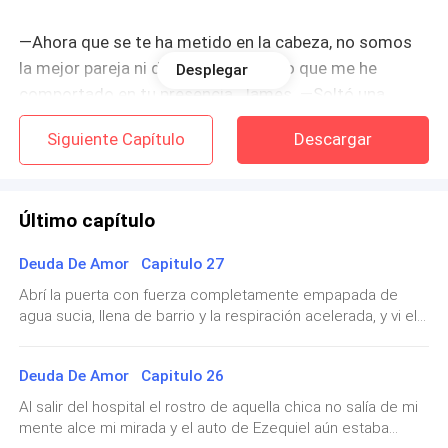
—Ahora que se te ha metido en la cabeza, no somos
la mejor pareja ni de cerca, pero creo que me he
Desplegar
comportado en tu presencia, James. —Soltó una
sonrisa macabra que removió mis entrañas.
Siguiente Capítulo
Descargar
—Ah, sí... entonces supongo que harás lo que yo te
diga, sin rechistar, porque eres una esposa fiel a tu
Último capítulo
esposo.
Deuda De Amor Capitulo 27
—¿Qué quieres James?
Abrí la puerta con fuerza completamente empapada de
agua sucia, llena de barrio y la respiración acelerada, y vi el
—Llama a Ezequiel y dile que lo citaras en un lugar. —
panorama lúgubre y sucio, las luces estaban apagadas, solo
Pase saliva con dificultad intentando entender por
la televisión iluminaba el sillón, un horroroso ruido blanco,
qué tan repentina petición. Él no sabía nada, a duras
Deuda De Amor Capitulo 26
una botella callo de su mano rodando hasta mis pies. Solté
penas y me prestaba atención, solo tienes que
un suspiro cerrando la puerta con fuerza, provocando que
Al salir del hospital el rostro de aquella chica no salía de mi
se quejara, lancé mi maleta empapada a un lado caminando
calmarte Mónica.
mente alce mi mirada y el auto de Ezequiel aún estaba
hasta él.—Maldita puta… eres igual de ruidosa que ella.—