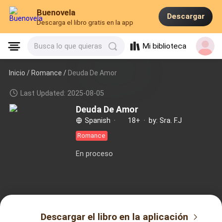
Buenovela
Descargar
Descarga el libro gratis en la app
Mi biblioteca
Busca lo que quieras
Inicio /
Romance
/
Deuda De Amor
Last Updated: 2025-08-05
Deuda De Amor
Spanish
·
18+
·
by: Sra. F.J
Romance
En proceso
Descargar el libro en la aplicación