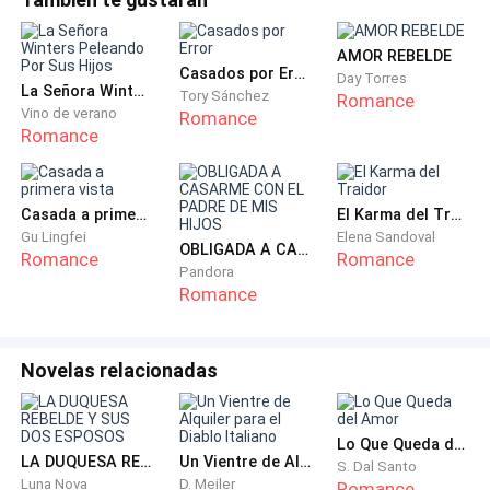
Luego, lo escuchó preguntar: “¿Qué decía el
informe?”.
AMOR REBELDE
Casados por Error
Day Torres
La Señora Winters Peleando Por Sus Hijos
Tory Sánchez
Romance
Deirdre contuvo aún más fuerte su respiración.
Vino de verano
Romance
Esperaba que pudiera engañarlo. “¡E-Está todo bien! Sí.
Romance
Ningún p-problema en absoluto”.
“Entonces explica tus náuseas en la mansión familiar”.
Casada a primera vista
El Karma del Traidor
Gu Lingfei
Elena Sandoval
OBLIGADA A CASARME CON EL PADRE DE MIS HIJOS
Romance
Romance
“¡Problemas gástricos!”. Deirdre frunció sus labios,
Pandora
Romance
decidida a evitar sus ojos negros e insondables. “H-
Horario de alimentación irregular, ¿sabes? Es, esto,
algo a lo que estoy acostumbrada…”.
Novelas relacionadas
Se hizo un silencio inquietante al siguiente segundo.
Brendan la miró con sus ojos, su mirada la quemaba
Lo Que Queda del Amor
LA DUQUESA REBELDE Y SUS DOS ESPOSOS
Un Vientre de Alquiler para el Diablo Italiano
desde arriba. Deirdre se mordió el labio inferior y
S. Dal Santo
Luna Nova
D. Meiler
Romance