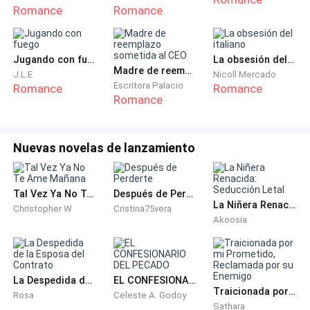
apretó las manos del pánico.
Romance
Romance
Justo cuando pensaba que su mentira se había
terminado, Brendan pasó junto a ella y se dirigió al
Jugando con fuego
La obsesión del italiano
Madre de reemplazo sometida al CEO
sofá. “Almuerzo. Tengo hambre”.
J.L.E
Nicoll Mercado
Escritora Palacio
Romance
Romance
Romance
Deirdre se quedó atónita y luego corrió a la cocina
con un toque de alivio.
Nuevas novelas de lanzamiento
Siempre había sido buena cocinando. Sus comidas
contribuyeron mucho a la escasa paz que existía
Tal Vez Ya No Te Ame Mañana
Después de Perderte
entre ambos fuera de sus reuniones mensuales en la
La Niñera Renacida: Seducción Letal
Christopher W
Cristina75vera
mansión familiar. Brendan adoraba sus comidas,
Akoosia
tanto que a veces venía aquí solo para comer.
Aun así, la principal razón por la que apareció aquí era
La Despedida de la Esposa del Contrato
EL CONFESIONARIO DEL PECADO
porque quería… verla.
Traicionada por mi Prometido, Reclamada por su Enemigo
Rosa
Celeste A. Godoy
Sathara