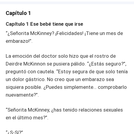
Deirdre. Y, sin embargo, ella simplemente se negaba a
amarlo más.“¿Qué quieres que haga, Deirdre McKinnon?
Capítulo 1
¿Qué debo hacer para que volvamos a los buenos viejos
tiempos? Sus ojos se pusieron rojos. "¡Te daré todo lo
Capítulo 1 Ese bebé tiene que irse
que tengo!".“Me diste una baratija de cobre hace dos
“¿Señorita McKinney? ¡Felicidades! ¡Tiene un mes de
años. Era una excusa lamentable para un anillo de bodas
embarazo!”.
y, sin embargo, lo cuidaba como si fuera la joya más
preciosa del mundo..."¿Pero ahora? Nada de lo que
puedas darme valdría ni remotamente la pena. Ni
La emoción del doctor solo hizo que el rostro de
siquiera tú".
Deirdre McKinnon se pusiera pálido. “¿Estás seguro?”,
preguntó con cautela. “Estoy segura de que solo tenía
un dolor gástrico. No creo que un embarazo sea
siquiera posible. ¿Puedes simplemente… comprobarlo
nuevamente?”.
“Señorita McKinney, ¿has tenido relaciones sexuales
en el último mes?”.
“¿S-Sí?”.