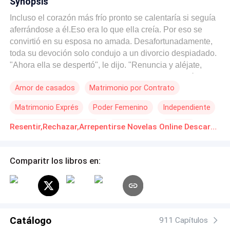
Synopsis
Incluso el corazón más frío pronto se calentaría si seguía
aferrándose a él.Eso era lo que ella creía. Por eso se
convirtió en su esposa no amada. Desafortunadamente,
toda su devoción solo condujo a un divorcio despiadado.
"Ahora ella se despertó", le dijo. "Renuncia y aléjate,
miserable imitador".Luego, se fue. Cuando regresó, lo
Amor de casados
Matrimonio por Contrato
hizo porque necesitaba que ella hiciera algo que solo un
impostor podría hacer: ir a la cárcel por el crimen de la
Matrimonio Exprés
Poder Femenino
Independiente
chica de sus sueños.Deirdre McKinnon fue condenada a
la perdición. Perdió a su bebé antes de que naciera y
POV en primera persona
Amor dulce
Cazador
Resentir,Rechazar,Arrepentirse Novelas Online Descarga gratuita de PDF
también su cara por la violencia. Perdió la capacidad de
ver.Fueron dos meses de una pesadilla infernal. Por fin,
algo murió dentro de su corazón. Dos años después, se
Comparitr los libros en:
encontró con otro hombre, pero cuando Brendan
Brighthall la conoció por pura casualidad, un nuevo
sentimiento nació en su corazón: los celos.No había
medios demasiado terribles, ningún plan bastante turbio,
no si eso significaba que volvería a poseer el corazón de
Catálogo
911 Capítulos