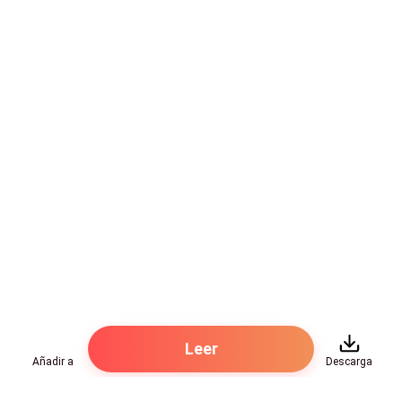
La comida quedó lista en media hora. Era un curso
modesto, y Deirdre llenó el plato de Brendan con
caldo de pollo y se sentó a su lado. Luego comió en
silencio.
No siempre había sido así de delicada y elegante.
Brendan le había inculcado todo ese decoro de clase
alta a lo largo de los años para que ahora emulara
algún tipo de compostura. Al menos, sus hábitos
alimenticios ya no molestaban a los observadores.
Todavía había algunas cosas que Deirdre no podía
replicar. Nunca podría, por ejemplo, exudar tanta
elegancia y clase como lo hacía Brendan. Nadie podría
aburrirse de verlo comer.
Leer
Añadir a
Descarga
Se puso de pie, lista para lavar los platos tan pronto