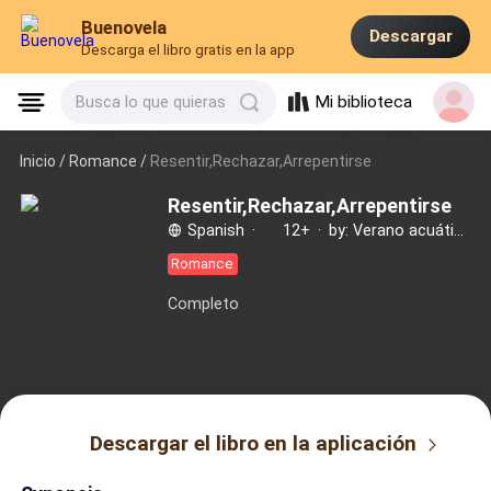
Buenovela
Descargar
Descarga el libro gratis en la app
Mi biblioteca
Busca lo que quieras
Inicio /
Romance
/
Resentir,Rechazar,Arrepentirse
Resentir,Rechazar,Arrepentirse
Spanish
·
12+
·
by: Verano acuático
Romance
Completo
Descargar el libro en la aplicación