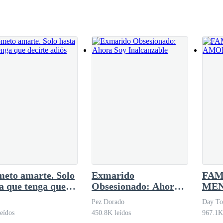
pera risa de Salvatore estaba llena de
e tu vida, amore.—Sí. Se fue. No podía volver
ida.
s de decidirse, dijo.
s que pagaré un 10 % más si la chica acepta concebir al bebe de manera
eto amarte. Solo
Exmarido
FAM
, no dijo nada. ¿Quién era él después de todo?
a que tenga que
Obsesionado: Ahora
MEN
rte adiós
Soy Inalcanzable
DE 
Pez Dorado
Day To
eídos
450.8K leídos
967.1K