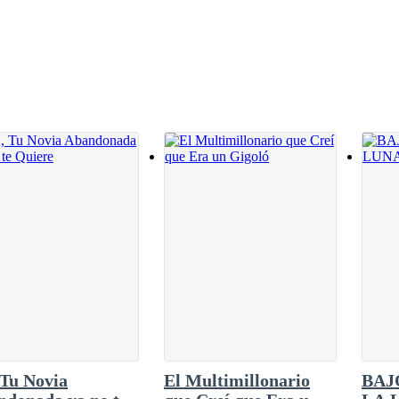
amente a Juliette de su casa, esta tenía un nuevo comprador y necesita
?!
uí… por favor…
n criminal. ¡La casa ha sido vendida! ¡Largo de aquí!
Tu Novia
El Multimillonario
BAJ