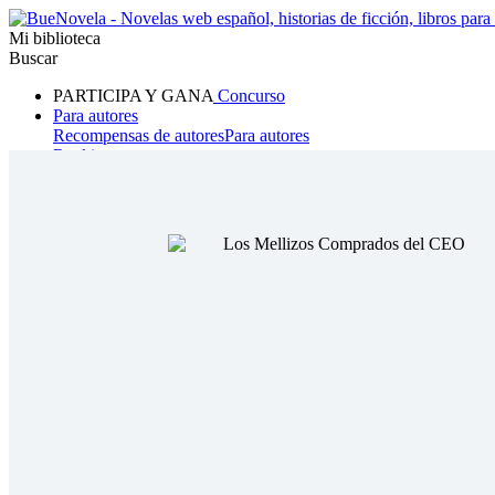
Mi biblioteca
Buscar
PARTICIPA Y GANA
Concurso
Para autores
Recompensas de autores
Para autores
Ranking
Navegar
Novelas
Cuentos Cortos
Todos
Romance
Hombre lobo
Mafia
Sistema
Fantasía
Urbano
LG