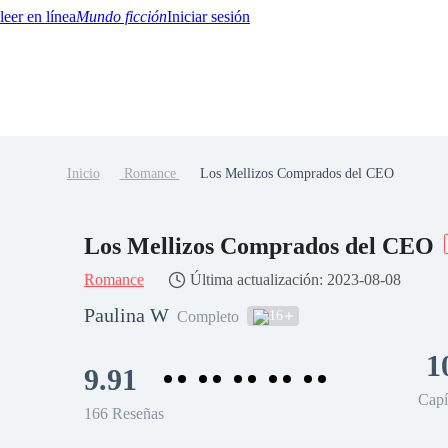
Mundo ficción
Iniciar sesión
Inicio
Romance
Los Mellizos Comprados del CEO
BTQ+
YA/TEEN
Paranormal
Misterio/Thriller
Oriental
Juegos
Historia
MM
Los Mellizos Comprados del CEO
Romance
Última actualización: 2023-08-08
Paulina W
16
Completo
1
9.91
Capí
166 Reseñas