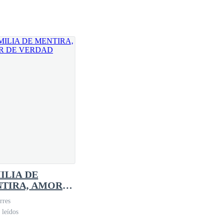
 natural.
ILIA DE
TIRA, AMOR
VERDAD
rres
 leídos