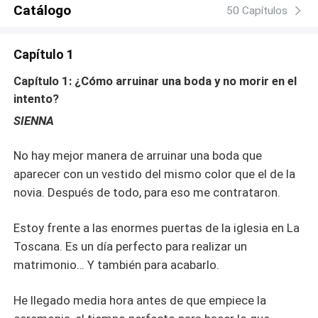
forzado, un amor que no debería existir y un hombre que
Catálogo
50 Capítulos
nunca aprendió a amar. Muy pronto, Sienna descubrirá
que su peor error no fue arruinar aquella boda… sino
Capítulo 1
haber captado la atención del mismísimo diablo
Capítulo 1: ¿Cómo arruinar una boda y no morir en el
intento?
SIENNA
No hay mejor manera de arruinar una boda que
aparecer con un vestido del mismo color que el de la
novia. Después de todo, para eso me contrataron.
Estoy frente a las enormes puertas de la iglesia en La
Toscana. Es un día perfecto para realizar un
matrimonio… Y también para acabarlo.
He llegado media hora antes de que empiece la