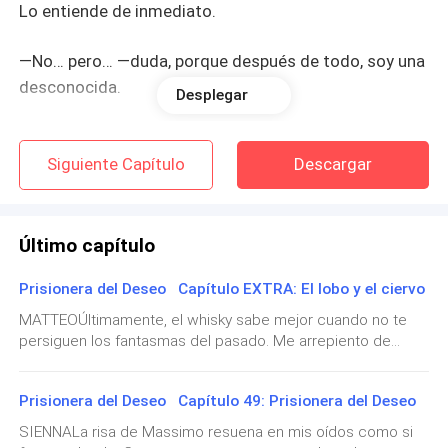
Lo entiende de inmediato.
—No… pero… —duda, porque después de todo, soy una
desconocida.
Desplegar
—Perfecto. ¿Cuánto quieres para hacer lo que te pido?
Siguiente Capítulo
Descargar
Luego de darle las instrucciones específicas y la
mitad del dinero, me dirijo hacia la pequeña casa a un
costado del lugar. Según mi empleador, allí se arregla
Último capítulo
la novia, su madre y sus hermanas.
Prisionera del Deseo Capítulo EXTRA: El lobo y el ciervo
Mientras bajo la velocidad para no arruinar mi vestido,
MATTEOÚltimamente, el whisky sabe mejor cuando no te
pasa una mujer lo bastante atareada como para notar
persiguen los fantasmas del pasado. Me arrepiento de
cientos de cosas en mi vida, pero haber permitido que ella
que se le ha caído el ramo al suelo. Lo recojo y le
entrara a la nuestra, no es una de esas.Massimo es más
sonrío con amabilidad.
Prisionera del Deseo Capítulo 49: Prisionera del Deseo
explosivo, en cambio yo soy un poco más meticuloso. Me
aseguro de que cada persona que se nos cruce en el
SIENNALa risa de Massimo resuena en mis oídos como si
—Se te ha caído esto. —Señalo el ramo con peonias
camino sea de fiar. Y Sienna parece ser una de ellas.Lo que