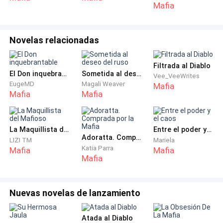
facilitan mi trabajo.
Mafia
Primero, dejo las cajas detrás de un arbusto.
Novelas relacionadas
—Sin boda, no hay regalos… —murmuro para mí,
Filtrada al Diablo
intentando contener la sonrisa de satisfacción.
El Don inquebrantable
Sometida al deseo del ruso
Vee_VeeWrites
EugeMD
Magali Weaver
Mafia
Luego, decido que sería buena idea prenderle fuego al
Mafia
Mafia
ramo de flores. El encendedor que siempre llevo
conmigo y las hojas secas seguro ayudarán.
La Maquillista del Mafioso
Entre el poder y el caos
Adoratta. Comprada por la Mafia
LIZI TM
Mariela
—¡¿Dónde está Leticia?! —grita una mujer
Katia Parra
Mafia
Mafia
desesperada desde el interior de la casa. Supongo
Mafia
que es la novia, llamando a su organizadora.
Nuevas novelas de lanzamiento
Dejo la pequeña fogata que hice atrás y cruzo el
umbral. Lo primero que me recibe son los ojos
Atada al Diablo
juzgones de tres mujeres, llenos de rabia, viéndome