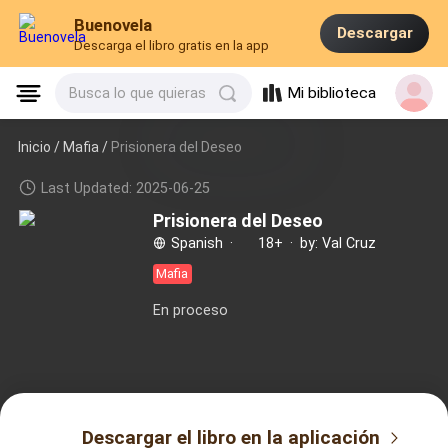
Buenovela
Descargar
Descarga el libro gratis en la app
Mi biblioteca
Busca lo que quieras
Inicio /
Mafia
/
Prisionera del Deseo
Last Updated: 2025-06-25
Prisionera del Deseo
Spanish
·
18+
·
by: Val Cruz
Mafia
En proceso
Descargar el libro en la aplicación