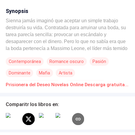
Synopsis
Sienna jamás imaginó que aceptar un simple trabajo
destruiría su vida. Contratada para arruinar una boda, su
tarea parecía sencilla: provocar un escándalo y
desaparecer con el dinero. Pero lo que no sabía era que
la boda pertenecía a Massimo Leone, el líder más temido
de la mafia italiana. En su intento por sembrar el caos,
Contemporánea
Romance oscuro
Pasión
Sienna Bellini tropieza con un secreto peligroso: la novia
ha estado engañando a Massimo con su propio hermano.
Dominante
Mafia
Artista
En cuestión de horas, la iglesia se tiñe de rojo. El líder no
perdona traiciones. Su hermano y su futura esposa pagan
Matrimonio por Contrato
Diferencia de Edad
Prisionera del Deseo Novelas Online Descarga gratuita de PDF
el precio con su vida. Y Sienna… Sienna se convierte en
De Odio al Amor
su prisionera. Él la culpa por haber destruido su boda,
pero también sabe que, sin quererlo, lo salvó de una
Comparitr los libros en:
humillación que jamás habría perdonado. Fascinado por
la mujer que arruinó su destino y que no teme desafiarlo,
Massimo toma una decisión cruel y definitiva: si iba a
casarse ese día, no cambiaría de planes. Un matrimonio