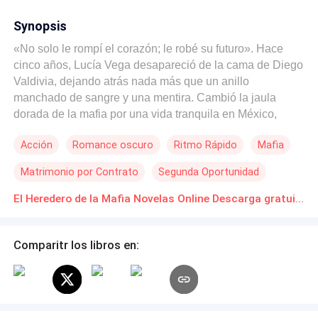
Synopsis
«No solo le rompí el corazón; le robé su futuro». Hace
cinco años, Lucía Vega desapareció de la cama de Diego
Valdivia, dejando atrás nada más que un anillo
manchado de sangre y una mentira. Cambió la jaula
dorada de la mafia por una vida tranquila en México,
criando al hijo que Diego nunca supo que existía. Pero
Acción
Romance oscuro
Ritmo Rápido
Mafia
no se puede escapar eternamente de un depredador.
Cuando Diego la encuentra, no quiere explicaciones. Ni
Matrimonio por Contrato
Segunda Oportunidad
siquiera quiere su amor. Quiere a su heredero. Los
arrastra de vuelta a su fortaleza en España con un frío
El Heredero de la Mafia Novelas Online Descarga gratuita de PDF
ultimátum: «Dame un año de tu vida o perderás a tu hijo
para siempre». > En un mundo de balas de plata y
Comparitr los libros en:
sábanas de seda, Lucía debe decidir: ¿es prisionera de
Diego o es la única mujer capaz de poner de rodillas al
rey de Marbella?