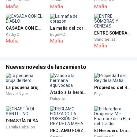
Mafia
Mafia
Mafia
monstruo.
La mandíbula de Diego se tensó. Estiró la mano y
CASADA CON EL DIABLO
La mafia del corazón
finalmente rozó la mandíbula de ella; un toque
ENTRE SOMBRAS Y CENIZAS
Kathy D
EugeMD
agonizantemente tierno para un hombre que mataba
Sandraeliza
Mafia
Mafia
para vivir.
Mafia
—Soy ambas cosas —gruñó—. Y ya deberías saberlo,
Nuevas novelas de lanzamiento
Lucía... Nunca dejo lo que me pertenece tirado en el
polvo.
La pequeña bruja de Nero
Propiedad del Rey de la Mafia
Él se enderezó y silbó. Dos hombres masivos con
Atado a la hermana equivocada
Marvel Nyce
Faye
Daisy_bell
equipo táctico entraron en la cafetería.
—¡Diego, no! —Lucía se lanzó hacia él, pero él le atrapó
DINASTÍA DI SANTI-LING
las muñecas con una sola mano, inmovilizándolas
Camila Ceballos
RECLAMO FORZADO: LA POSESIÓN DEL REY DE LA MAFIA
El Heredero Dragunov: Me Enamoré de la Hija del Traidor.
contra su pecho con una fuerza natural y aterradora.
Crystal
Rositha VS.