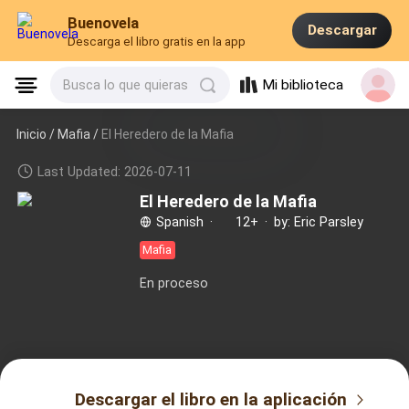
Buenovela
Descargar
Descarga el libro gratis en la app
Mi biblioteca
Busca lo que quieras
Inicio /
Mafia
/
El Heredero de la Mafia
Last Updated: 2026-07-11
El Heredero de la Mafia
Spanish
·
12+
·
by: Eric Parsley
Mafia
En proceso
Descargar el libro en la aplicación