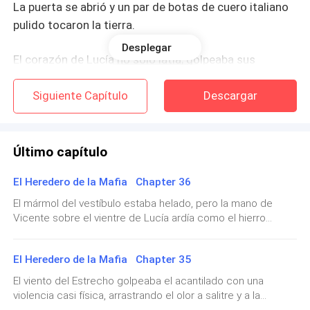
La puerta se abrió y un par de botas de cuero italiano
pulido tocaron la tierra.
Desplegar
El corazón de Lucía no solo latía; golpeaba sus
costillas como un prisionero intentando escapar.
Siguiente Capítulo
Descargar
Conocía esas botas. Conocía la forma en que el aire
parecía inclinarse ante la presencia de ese hombre.
La puerta de malla crujió.
Diego Valdivia
entró,
Último capítulo
llenando la pequeña cafetería con el aroma a sándalo
El Heredero de la Mafia Chapter 36
caro y a ruina inminente. Se veía exactamente igual,
pero más frío. Su traje a medida era una mancha
El mármol del vestíbulo estaba helado, pero la mano de
Vicente sobre el vientre de Lucía ardía como el hierro
oscura contra la luz del sol.
fundido. La sensación de sumisión que la recorría no era un
sentimiento real; era una parálisis química provocada por el
No miró el menú. No miró a los clientes. Sus ojos, del
El Heredero de la Mafia Chapter 35
micro-pulso del gemelo modificado. Su propio cuerpo la
color de un mar mediterráneo en plena tormenta, se
estaba traicionando, bloqueando sus reflejos y obligándola
El viento del Estrecho golpeaba el acantilado con una
clavaron en Lucía.
a respirar al ritmo lento y maquinal del Patriarca.—Mírate... —
violencia casi física, arrastrando el olor a salitre y a la
susurró Vicente a pocos centímetros de su rostro,