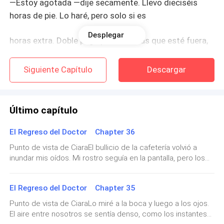
—Estoy agotada —dije secamente. Llevo dieciséis
horas de pie. Lo haré, pero solo si es
Desplegar
horas extra. Doble paga por las horas que esté fuera,
más un vale para el metro de vuelta.
Siguiente Capítulo
Descargar
Asintió rápidamente.
—De acuerdo, no hay problema. No te preocupes por el
Último capítulo
metro. Hay un coche esperando
El Regreso del Doctor Chapter 36
fuera de la salida este. Te traerán de vuelta cuando
Punto de vista de CiaraEl bullicio de la cafetería volvió a
termines.
inundar mis oídos. Mi rostro seguía en la pantalla, pero los
estudiantes a mi alrededor ni siquiera levantaron la vista.
Esa fue la primera señal de alarma. Aris solía ser lo
Para ellos, era solo otra noticia internacional sobre un
El Regreso del Doctor Chapter 35
criminal estadounidense adinerado.El corazón me latía con
suficientemente tacaño como para contar la cantidad
fuerza y ​​sentía las manos frías. Mantuve la mirada fija en la
Punto de vista de CiaraLo miré a la boca y luego a los ojos.
de guantes de látex
ensalada a medio comer que tenía delante. No me levanté
El aire entre nosotros se sentía denso, como los instantes
ni corrí. Obligué a mis músculos a mantenerse relajados.Di