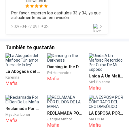
Talewrites10
cabina cambió. Se me destaparon los oídos y un dolor
agudo y punzante me recorrió la mandíbula. Toqué el borde
Pero entonces recordé el aviso que había recibido
Por favor, esperen los capítulos 33 y 34, ya que
de mi mascarilla quirúrgica. La hinchazón seguía ahí.Por un
actualmente están en revisión.
ayer por la mañana, el que me informaba de que
instante, mi mente divagó hacia el momento que acababa
2026-04-27 09:09:03
2
de dejar escapar. Un ch
el pago de mi matrícula estaba vencido y mi cuenta
de estudiante sería bloqueada en cuarenta y ocho
También te gustarán
horas.
Aris no me tendería una trampa para que me
Dancing in the Darkness
La Abogada del Mafioso "Un amor fuera de la ley"
secuestraran. Me necesitaba demasiado para el
Pri Hernandez
Unida A Un Mafioso Retorcido Por Culpa De Mi Esposo
Karerina
Mafia
trabajo de laboratorio.
Mel Polanco
Mafia
Mafia
Así que entré.
El coche se detuvo frente a una pesada puerta de
Reclamada Por El Don De La Mafia
RECLAMADA POR EL DON DE LA MAFIA
LA ESPOSA POR CONTRATO DEL CEO DIABÓLICO
Mystikal Loner
acero sin ningún letrero.
JacqueAuthor
MATCHA
Mafia
Mafia
Mafia