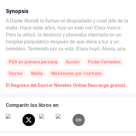
Synopsis
A Dante Moretti lo llaman el despiadado y cruel jefe de la
mafia. Hace siete años, hizo un trato con Elara Vance.
Pero la utilizó, la destrozó y planeaba internarla en un
hospital psiquiátrico después de que diera a luz a un
heredero. Temiendo por su vida, Elara huyó. Ahora, una
persona completamente diferente ha regresado a Nueva
POV en primera persona
Acción
Poder Femenino
York. No quiere su dinero, y mucho menos su corazón, a
menos que esté en su mesa de operaciones. La chica
Doctor
Mafia
Matrimonio por Contrato
que destruyó está muerta. La mujer que la reemplazó es
la única que puede mantenerlo con vida. Anhela una
Segunda Oportunidad
Construcción de Poder
El Regreso del Doctor Novelas Online Descarga gratuita de PDF
segunda oportunidad, pero solo espera el primer golpe.
Comparitr los libros en: