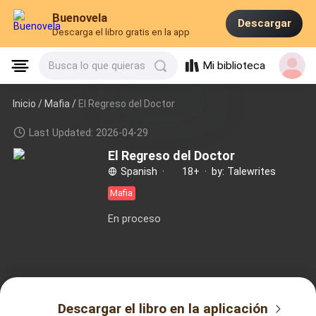
Buenovela
Descargar
Descarga el libro gratis en la app
Mi biblioteca
Busca lo que quieras
Inicio /
Mafia
/
El Regreso del Doctor
Last Updated: 2026-04-29
El Regreso del Doctor
Spanish
·
18+
·
by: Talewrites
Mafia
En proceso
Descargar el libro en la aplicación