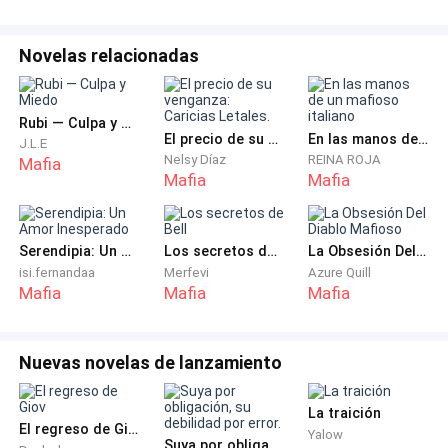
Conocía este lugar.
Novelas relacionadas
Era un club privado de élite, de esos cuya membresía
cuesta más que mi carrera universitaria de cuatro
Rubi — Culpa y Miedo
años.
El precio de su venganza: Caricias Letales.
En las manos de un mafioso italiano
J.L.E
Nelsy Díaz
REINA ROJA
Mafia
Mafia
Mafia
"Fuera", dijo el conductor. Fue la primera palabra que
alguien pronunció.
Serendipia: Un Amor Inesperado
Los secretos de Bell
La Obsesión Del Diablo Mafioso
isi.fernandaa
Merfevi
Azure Quill
"Esto no es una oficina de mensajería", dije, con el
Mafia
Mafia
Mafia
corazón latiéndome con fuerza. "¿Qué es esto?"
"Pase, Sra. Vance. La están esperando."
Nuevas novelas de lanzamiento
El segundo hombre salió y se quedó junto a mi puerta,
La traición
señalando la entrada. Su postura me indicó que volver
El regreso de Giov
Yalow
Suya por obligación, su debilidad por error.