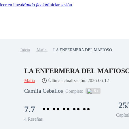
Mundo ficción
Iniciar sesión
Inicio
Mafia
LA ENFERMERA DEL MAFIOSO
BTQ+
YA/TEEN
Paranormal
Misterio/Thriller
Oriental
Juegos
Historia
MM
LA ENFERMERA DEL MAFIOS
Mafia
Última actualización: 2026-06-12
Camila Ceballos
18
Completo
25
7.7
Capítu
4 Reseñas