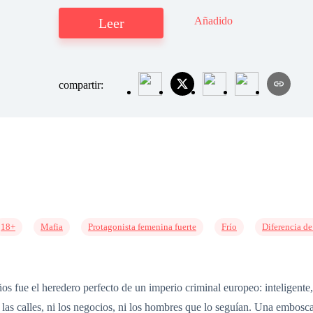
Añadido
Leer
compartir:
18+
Mafia
Protagonista femenina fuerte
Frío
Diferencia d
s fue el heredero perfecto de un imperio criminal europeo: inteligente,
 las calles, ni los negocios, ni los hombres que lo seguían. Una embos