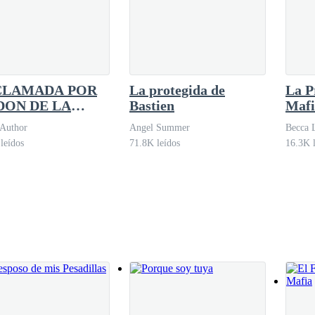
CLAMADA POR
La protegida de
La P
DON DE LA
Bastien
Mafi
FIA
go ese dulce que te gusta. El de coco.
eAuthor
Angel Summer
Becca 
leídos
71.8K leídos
16.3K l
.