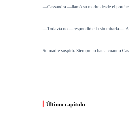
—Cassandra —llamó su madre desde el porche—.
—Todavía no —respondió ella sin mirarla—. A la
Su madre suspiró. Siempre lo hacía cuando Cass
Dentro de la casa, la abuela estaba sentada cerc
—Esa niña nació con el alma cansada —murmuró
Último capítulo
Cassandra levantó la mirada.