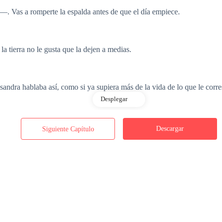
 Vas a romperte la espalda antes de que el día empiece.
 tierra no le gusta que la dejen a medias.
andra hablaba así, como si ya supiera más de la vida de lo que le corr
Desplegar
a de la ventana, envuelta en un chal viejo. Tenía las manos torcidas por 
Descargar
Siguiente Capítulo
 la abuela cuando Cassandra entró a lavarse las manos—Igual que tu