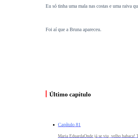
Eu só tinha uma mala nas costas e uma raiva qu
Foi aí que a Bruna apareceu.
Me encontrou na calçada, o cigarro pendurado 
— Vem, Enya. Eu tenho um colchão no chão e um
Último capítulo
— Não sei nem pra onde vou, Bru.
— Então vem pra festa comigo. Você vai esquec
Capítulo 81
Maria EduardaOnde já se viu, velho babaca! T