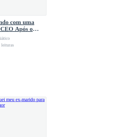
ndo com uma
 CEO Após o
rcio
iático
leituras