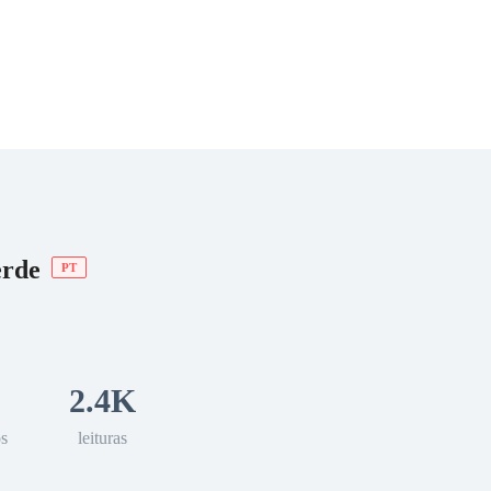
 Romance
Sci-Fi
Guerra
Otros
erde
PT
2.4K
os
leituras