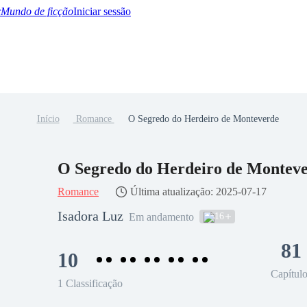
Mundo de ficção
Iniciar sessão
Início
Romance
O Segredo do Herdeiro de Monteverde
BTQ+
YA/TEEN
Paranormal
Misterio/Thriller
Oriental
Juegos
Historia
MM
O Segredo do Herdeiro de Montev
Romance
Última atualização: 2025-07-17
Isadora Luz
16
Em andamento
81
10
Capítul
1 Classificação