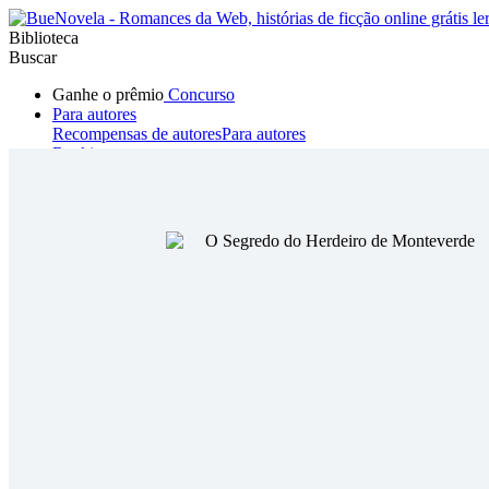
Biblioteca
Buscar
Ganhe o prêmio
Concurso
Para autores
Recompensas de autores
Para autores
Ranking
Navegar
Novelas
Contos Curtos
Todos
Romance
Hombre lobo
Mafia
Sistema
Fantasía
Urbano
LG