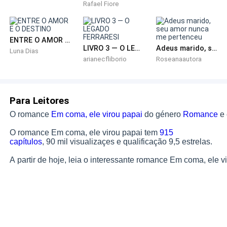
Rafael Fiore
Nesse momento, um grande caminhão andando na
contramão surgiu de repente na pista ao seu lado.
ENTRE O AMOR E O DESTINO
Só se ouviu um grande estrondo e enormes chamas
LIVRO 3 — O LEGADO FERRARESI
Adeus marido, seu amor nunca me pertenceu
Luna Dias
arianecfliborio
Roseanaautora
engoliram tudo, refletindo o ambiente ao redor em
um vermelho vivo...
Para Leitores
O romance
Em coma, ele virou papai
do género
Romance
e
O romance Em coma, ele virou papai tem
915
capítulos
, 90 mil visualizaçes e qualificação 9,5 estrelas.
A partir de hoje, leia o interessante romance Em coma, ele v