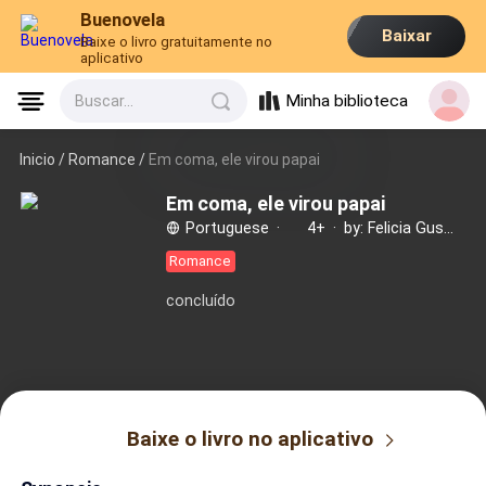
Buenovela
Baixar
Baixe o livro gratuitamente no
aplicativo
Minha biblioteca
Buscar...
Inicio /
Romance
/
Em coma, ele virou papai
Em coma, ele virou papai
Portuguese
·
4+
·
by: Felicia Gusmão
Romance
concluído
Baixe o livro no aplicativo