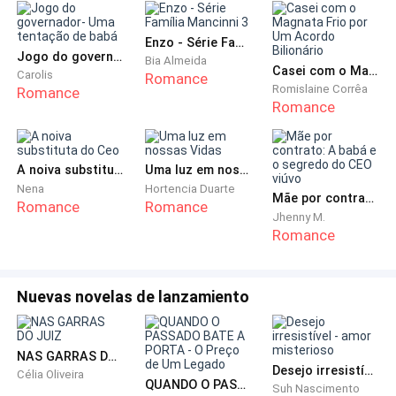
lá dentro, então voltou para casa...
Enzo - Série Família Mancinni 3
Ao ouvir isso, a mão de Leo se apertou sobre o
Jogo do governador- Uma tentação de babá
Bia Almeida
Casei com o Magnata Frio por Um Acordo Bilionário
volante.
Carolis
Romance
Romislaine Corrêa
Romance
Romance
Então... A pessoa com quem ele dormiu ontem à noite
não era a garota de programa que Ivan havia
mandado, mas sim uma garota inocente?
A noiva substituta do Ceo
Uma luz em nossas Vidas
Nena
Hortencia Duarte
Mãe por contrato: A babá e o segredo do CEO viúvo
Romance
Romance
Ao pensar na resistência desesperada daquela
Jhenny M.
garota, a expressão de Leo mudou bruscamente. Ele
Romance
só achou que ela estava com medo e tentou recuar
de última hora, não imaginava que na verdade fosse
Nuevas novelas de lanzamiento
assim...
Sem hesitar, o homem virou o volante, querendo
NAS GARRAS DO JUIZ
voltar direto para o hotel.
Desejo irresistível - amor misterioso
Célia Oliveira
QUANDO O PASSADO BATE A PORTA - O Preço de Um Legado
Suh Nascimento