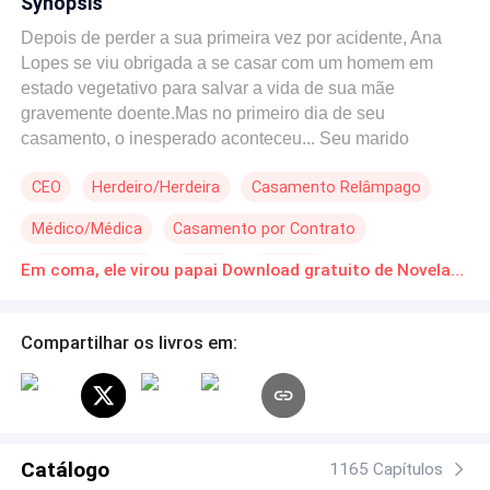
Synopsis
Depois de perder a sua primeira vez por acidente, Ana
Lopes se viu obrigada a se casar com um homem em
estado vegetativo para salvar a vida de sua mãe
gravemente doente.Mas no primeiro dia de seu
casamento, o inesperado aconteceu... Seu marido
despertou do estado vegetativo!Todos esperavam que
CEO
Herdeiro/Herdeira
Casamento Relâmpago
Ana fosse expulsa daquela casa de maneira humilhante,
mas, em vez disso, o jovem Leo Santos, que antes era
Médico/Médica
Casamento por Contrato
brutal e impiedoso, começou a amá-la e protegê-la,
dando a Ana todo o mimo do mundo.Querendo ver
Contemporâneo
Drama
Gravidez
Em coma, ele virou papai Download gratuito de Novelas Online em PDF
barraco, alguém provocou:- Sr. Leo, o bebê na barriga
dela é de outro homem.Leo olhou para a versão
encolhida de si mesmo nos braços de Ana e ergueu as
Compartilhar os livros em:
sobrancelhas:- Sinto muito em decepcioná-lo, mas a
esposa é minha e o bebê é meu também.
Catálogo
1165 Capítulos