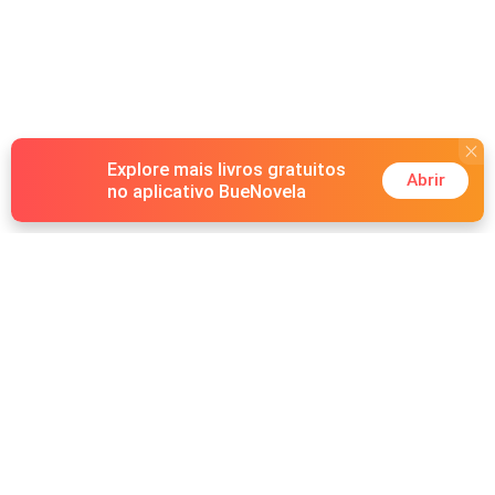
Explore mais livros gratuitos
Abrir
no aplicativo BueNovela
Hot Genres
Romance
Recursos
Lobisomem
Palavras-chave
Redes sociais
Máfia