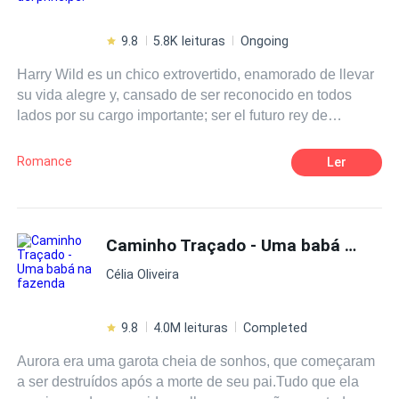
9.8
5.8K leituras
Ongoing
Harry Wild es un chico extrovertido, enamorado de llevar
su vida alegre y, cansado de ser reconocido en todos
lados por su cargo importante; ser el futuro rey de
Windertrov. Mila Callaghan es una chica alegre, creyente
del amor verdadero y la mayor de las hijas de su padre.
Romance
Ler
Pero, por cuestiones de trabajo y sus propias ideas sobre
el amor, se encuentra soltera mientras que su hermano
menor decide casarse con una de las modelos más
jóvenes del país. En la boda de su hermano, viaja hacia
Caminho Traçado - Uma babá na fazenda
una de las islas más exquisitas de Europa, llevándose
Célia Oliveira
consigo muchísimo trabajo del bufete en el que trabaja,
mientras que Harry llega a esa isla para olvidarse un rato
de quién es. Un encuentro furtivo, copas de más y sexo
9.8
4.0M leituras
Completed
casual entre ambos, terminará en un lío. Todo un enredo
Aurora era uma garota cheia de sonhos, que começaram
de amor y un escándalo para el príncipe, Harry Wild.
a ser destruídos após a morte de seu pai.Tudo que ela