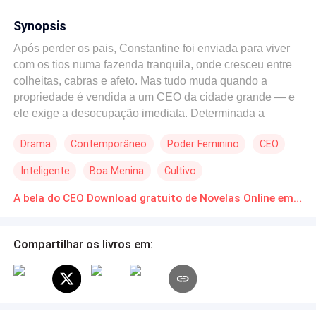
Synopsis
Após perder os pais, Constantine foi enviada para viver
com os tios numa fazenda tranquila, onde cresceu entre
colheitas, cabras e afeto. Mas tudo muda quando a
propriedade é vendida a um CEO da cidade grande — e
ele exige a desocupação imediata. Determinada a
proteger a única casa que conhece, Constantine vai à
Drama
Contemporâneo
Poder Feminino
CEO
cidade enfrentar o novo dono: Umberto Zanobi, um
homem poderoso, inflexível e cercado por segredos.
Inteligente
Boa Menina
Cultivo
Entre choques de realidade, olhares que não se explicam
e uma tensão crescente, Constantine se vê presa em
De Inimigos a Amantes
A bela do CEO Download gratuito de Novelas Online em PDF
uma teia de interesses, traições e escolhas difíceis. Ao
seu redor, alianças se quebram, máscaras caem — e o
passado que ela acreditava enterrado pode ser a chave
Compartilhar os livros em:
para algo muito maior. Uma história sobre amor, raízes e
coragem. Quando a beleza da simplicidade confronta o
orgulho do poder, nenhuma verdade permanece oculta
por muito tempo.