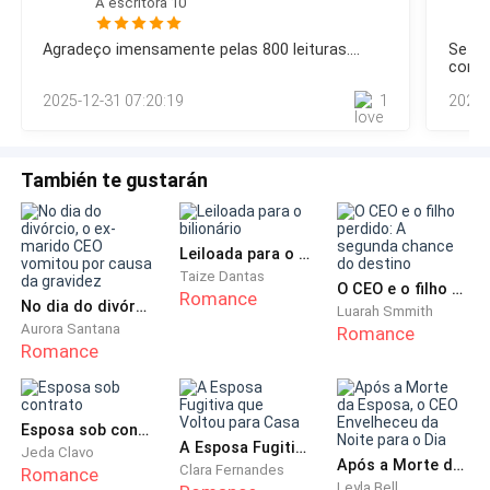
A escritora 10
que Ludovica e Tommaso pudessem utilizá-la.Assim que
Na manhã seguinte, Constantine acordou com o
chegaram ao local, Ludovica, Tommaso, Constantine e o
primeiro canto do galo.
Agradeço imensamente pelas 800 leituras....
Se vo
doutor Antônio permaneceram alguns segundos
coment
completamente imóveis.Nenhum deles esperava encontrar
Mesmo com o coração inquieto desde a chegada da
2025-12-31 07:20:19
1
2025-
algo daquela dimensão.Era uma cozinha ampla.
carta, seus gestos eram os de sempre: ordenhou a
Perfeitamente organizada.As bancadas de inox re
vaca com mãos leves, soltou as cabras no pasto e
También te gustarán
alimentou os gansos que a seguiam num alvoroço
familiar.
Leiloada para o bilionário
O ar da manhã trazia o cheiro agradável da terra
Taize Dantas
O CEO e o filho perdido: A segunda chance do destino
úmida e da relva fresca, aromas que ela aprendera a
Romance
No dia do divórcio, o ex-marido CEO vomitou por causa da gravidez
Luarah Smmith
amar com o tempo.
Aurora Santana
Romance
Romance
Na cozinha, tia Ludovica já estava de pé, firme como
sempre.
Esposa sob contrato
A Esposa Fugitiva que Voltou para Casa
Jeda Clavo
Usava o avental florido e cantarolava baixinho, como
Após a Morte da Esposa, o CEO Envelheceu da Noite para o Dia
Clara Fernandes
Romance
se tentasse afastar as nuvens pesadas do dia
Leyla Bell