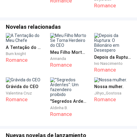
Romance
Romance
anterior. Sobre a mesa, organizava xícaras, frutas e
uma torta de morango que havia assado na noite
anterior, na esperança de trazer algum conforto à
Novelas relacionadas
casa.
— Constantine, o café está pronto, minha flor —
A Tentação do Meu Chefe
Meu Filho Morto Se Torna Herdeiro do CEO
chamou-a com ternura.
Burn knight
Depois da Ruptura: O Bilionário em Desespero
Annanda
Romance
Ivo Nascimento
Romance
Mas havia um vazio no ar.
Romance
Tommaso, que nunca perdia o nascer do sol, não se
Grávida do CEO
Nossa mulher.
levantou.
Valentina Cruz
Jihyo_Gostosa
Romance
Romance
"Segredos Ardentes": Um fazendeiro proibido
Permanecia deitado, calado, com os olhos voltados
Aldinha B.
Romance
para o teto. O silêncio dele doía mais que qualquer
palavra.
Nuevas novelas de lanzamiento