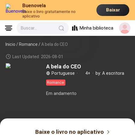
Buenovela
Baixar
Baixe o livro gratuitamente no
aplicativo
Minha biblioteca
Buscar...
Inicio /
Romance
/
A bela do CEO
Last Updated: 2026-08-01
A bela do CEO
Portuguese
·
4+
·
by: A escritora
Romance
Em andamento
Baixe o livro no aplicativo