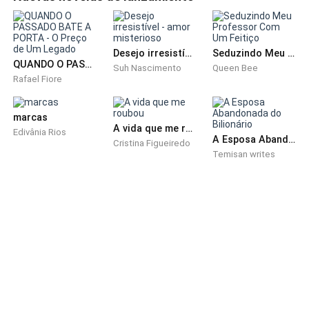
Constantine sentiu um aperto no peito. Sabia que o
tio estava sofrendo, talvez até mais que todos. A
fazenda era sua vida. E agora, parecia que ela estava
Desejo irresistível - amor misterioso
Seduzindo Meu Professor Com Um Feitiço
escorrendo por entre os dedos, como areia fina
QUANDO O PASSADO BATE A PORTA - O Preço de Um Legado
Suh Nascimento
Queen Bee
demais para segurar.
Rafael Fiore
Mais tarde, como já era esperado, a fazenda ganhou
marcas
um movimento incomum.
A vida que me roubou
Edivânia Rios
A Esposa Abandonada do Bilionário
Cristina Figueiredo
Temisan writes
Carros chegaram levantando poeira pela estrada de
terra, e o som dos motores ecoou por entre as
árvores, quebrando a rotina silenciosa do lugar.
Constantine observava da varanda, com o coração
apertado.
O administrador, trajado com elegância urbana,
conversou com Ludovica e Tommaso de forma
educada — quase fria.