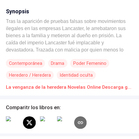
Synopsis
Tras la aparición de pruebas falsas sobre movimientos
ilegales en las empresas Lancaster, le arrebataron sus
bienes a la familia y metieron al dueño en prisión. La
caída del imperio Lancaster fué implacable y
devastadora. Trazada con malicia por quien menos lo
esperaban, un socio que pretendía ser bueno pero solo
Contemporánea
Drama
Poder Femenino
era un lobo disfrazado de cordero. Mathilde Lancaster, la
joven heredera, quedó sola tras la pérdida de ambos
Heredero / Heredera
Identidad oculta
padres quienes no soportaron la horrible situación que
los había arrasado como un huracán. Lo único que ella
Hija de Magnate
Traición
Renacer
Venganza
La venganza de la heredera Novelas Online Descarga gratuita de PDF
quería era obtener pruebas de la inocencia de su padre
para limpiar el apellido de su familia y recuperar la
empresa que tanto sacrificio había costado hacer llegar a
Comparitr los libros en:
la cima, la cual Thomas Davenport había arrebatado y
vuelto suya. Ese hombre ocultaba una profunda obsesión
por Mathilde, pero tras enterarse cuál era su objetivo, el
objeto de su deseo se volvió tan solo una amenaza para