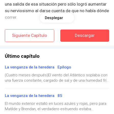
una salida de esa situación pero sólo logró aumentar
su nerviosismo al darse cuenta de que no había dónde
correr.
Desplegar
«Si deciden atacarme, no podré contra ellos»
Siguiente Capítulo
Descargar
—Tus padres murieron hace tiempo, niña. ¿Aún
pretendes descubrir la verdad? Solo terminarás
Último capítulo
estrellándote contra el mismo muro, una y otra vez.
La venganza de la heredera Epílogo
Mathilde no era tonta, sabía que aquél hombre había
mencionado la muerte de sus padres para
(Cuatro meses después)El viento del Atlántico soplaba con
una fuerza constante, cargado de sal y de una humedad fría
desestabilizarla. Aún así, inevitablemente, aquellas
que se adhería a la piel, pero que no calaba los huesos
palabras se sintieron como un flechazo al centro de
como la lluvia de la ciudad. Aquí, el agua limpiaba.Matilde
su pecho.
La venganza de la heredera 85
estaba sentada en el porche de madera envejecida de la
casa que habían alquilado en la costa norte. Tenía una taza
El mundo exterior estalló en luces azules y rojas, pero para
de té de hierbas humeante entre las manos, y sus ojos
Los recuerdos de su pasado seguían frescos en su
Matilde y Brendan, el verdadero estruendo estaba
verdes, antes siempre vigilantes, escaneaban la línea del