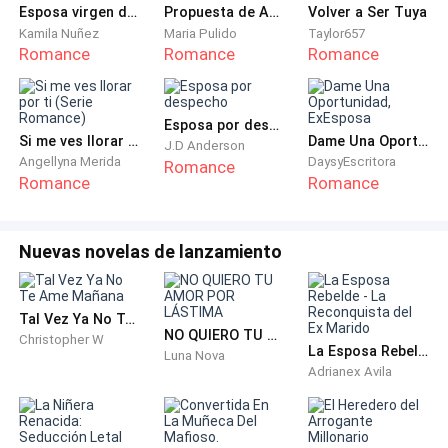
implacable y devastadora.
Esposa virgen del heredero frío
Propuesta de Amor
Volver a Ser Tuya
Kamila Nuñez
Maria Pulido
Taylor657
Les quitaron todos sus bienes, llevándolos a la ruina
Romance
Romance
Romance
económica. La situación con su padre
sospechosamente parecía no avanzar, sino todo lo
Esposa por despecho
contrario.
Si me ves llorar por ti (Serie Romance)
Dame Una Oportunidad, ExEsposa
J.D Anderson
Angellyna Merida
DaysyEscritora
Romance
El estado de salud de su padre se deterioró
Romance
Romance
rápidamente y, en apenas unos meses, murió de un
infarto. Y cuando Mathilde pensó que ya nada podía
Nuevas novelas de lanzamiento
empeorar, su madre no soportó el peso de tantas
desgracias y también falleció poco después.
Tal Vez Ya No Te Ame Mañana
Mathilde Lancaster estaba sola, perdida y
NO QUIERO TU AMOR POR LÁSTIMA
Christopher W
La Esposa Rebelde - La Reconquista del Ex Marido
Luna Nova
destrozada. La situación había dejado una herida tan
Adrianex Avila
profunda en su interior que no creía posible curarse
alguna vez.