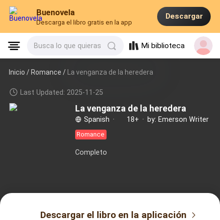
Buenovela
Descargar
Descarga el libro gratis en la app
Mi biblioteca
Busca lo que quieras
Inicio /
Romance
/
La venganza de la heredera
Last Updated: 2025-11-25
La venganza de la heredera
Spanish
·
18+
·
by: Emerson Writer
Romance
Completo
Descargar el libro en la aplicación