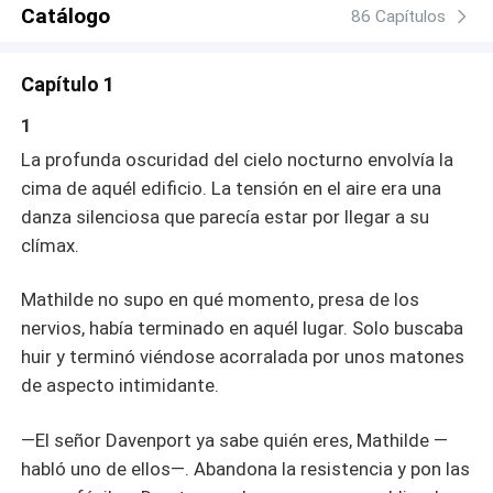
todo lo que había conseguido y debía eliminarla. Mathilde
Catálogo
86 Capítulos
se vió acorralada por matones de Thomas mientras
intentaba huir, cayendo al vacío pero despertando de
Capítulo 1
golpe dándose cuenta que reencarnó años atrás. Decidió
que no sería la misma joven imprudente y débil del
1
pasado. Si quería derribar a su enemigo lo mejor era
La profunda oscuridad del cielo nocturno envolvía la
hacerlo desde dentro, cambiando su apariencia y
cima de aquél edificio. La tensión en el aire era una
seduciéndolo para ganarse su confianza. Aunque nunca
danza silenciosa que parecía estar por llegar a su
pensó que la repentina aparición de un hijo biológico de
Thomas fuera a volverse un tentador fallo en el plan en el
clímax.
que debía evitar caer. Lo que no parecía difícil, pues
estaba cegada por su venganza. Pero Brendan
Mathilde no supo en qué momento, presa de los
Davenport también tenía sus propios secretos, y uno de
nervios, había terminado en aquél lugar. Solo buscaba
ellos tenía que ver con Mathilde. Secretos, obsesiones,
huir y terminó viéndose acorralada por unos matones
romance, venganza y traiciones en LA VENGANZA DE
de aspecto intimidante.
LA HEREDERA.
—El señor Davenport ya sabe quién eres, Mathilde —
habló uno de ellos—. Abandona la resistencia y pon las