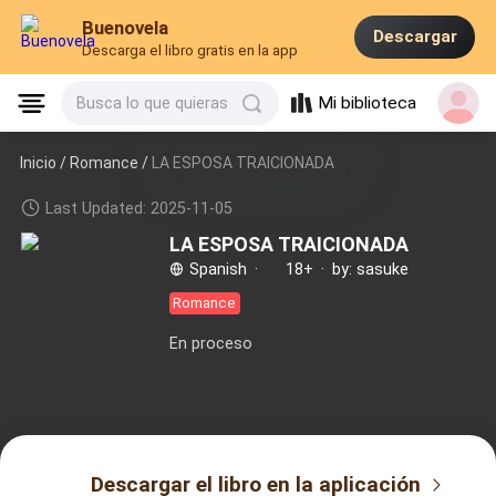
Buenovela
Descargar
Descarga el libro gratis en la app
Mi biblioteca
Busca lo que quieras
Inicio /
Romance
/
LA ESPOSA TRAICIONADA
Last Updated: 2025-11-05
LA ESPOSA TRAICIONADA
Spanish
·
18+
·
by: sasuke
Romance
En proceso
Descargar el libro en la aplicación