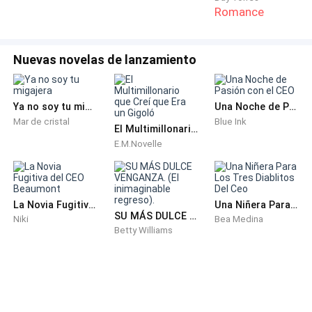
interrumpir? Qué mala suerte.
Romance
Isabella sintió que el mundo se hacía pequeño. No era
Nuevas novelas de lanzamiento
solo la humillación de la escena; eran siglos de
pequeñas traiciones, de silencios, de favores
convertidos en evidencia. Olga se vistió rápidamente,
Ya no soy tu migajera
Una Noche de Pasión con el CEO
y cada botón ajustado, cada hebilla cerrada, era como
Mar de cristal
Blue Ink
El Multimillonario que Creí que Era un Gigoló
clavar una estaca en el pecho de Isabella.
E.M.Novelle
—¿Tú? ¿Mi mejor amiga? ¿Cómo se atreven? ¿En mi
cuarto? —las palabras salían atropelladas, rasgadas
por la ira y el dolor—. ¡Te voy a matar!
La Novia Fugitiva del CEO Beaumont
Una Niñera Para Los Tres Diablitos Del Ceo
SU MÁS DULCE VENGANZA. (El inimaginable regreso).
Niki
Bea Medina
Betty Williams
Olga alzó la ceja, claramente disfrutando del caos
que había provocado. —No grites, no hagas un
escándalo. Es inútil, Isabella. —Su voz fue un susurro
calculado—. Tú no ves, ¿no? Él me desea. Él fue mío