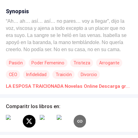
Synopsis
“Ah… ah… así… así… no pares… voy a llegar”, dijo la
voz, viscosa y ajena a todo excepto a un placer que no
era suyo. La sangre se le heló en las venas. Isabella se
apoyó en la baranda, la mano temblándole. No quería
creerlo. No podía ser. No en su casa, no en su cama.
Isabella lo entregó todo por amor: dejó su pueblo, sus
Pasión
Poder Femenino
Tristeza
Arrogante
sueños y hasta su inocencia para casarse con Alejandro,
el hombre que le prometió un hogar y la ayudó a construir
CEO
Infidelidad
Traición
Divorcio
la oficina de modas que siempre había soñado. Creyó
tenerlo todo… hasta el día en que regresó
LA ESPOSA TRAICIONADA Novelas Online Descarga gratuita de PDF
inesperadamente a casa y descubrió la verdad más
dolorosa: su esposo compartía su cama con Olga, su
Comparitr los libros en:
mejor amiga. En un instante, su vida se derrumbó.
Alejandro, arrogante y cruel, no solo no mostró
arrepentimiento, sino que la desafió a olvidarlo todo y
continuar como si nada hubiera pasado. Y si no lo hacía,
le quitaría todo lo que con tanto esfuerzo había logrado.