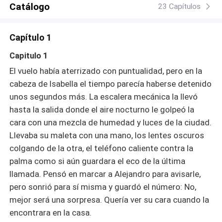
Catálogo
Pero Isabella no está dispuesta a seguir siendo la
23 Capítulos
víctima. Entre lágrimas, rabia y una traición que la marcó
para siempre, encontrará en su dolor la fuerza para
Capítulo 1
levantarse. Ahora, ya no será la esposa sumisa que lo
perdonaba todo, sino la mujer decidida que enfrentará a
Capitulo 1
sus enemigos y reconstruirá su vida desde las cenizas.
El vuelo había aterrizado con puntualidad, pero en la
¿Podrá Isabella sobrevivir al odio de Alejandro y a la
cabeza de Isabella el tiempo parecía haberse detenido
traición de Olga, o descubrirá que la venganza es el arma
unos segundos más. La escalera mecánica la llevó
más dulce para un corazón destrozado?
hasta la salida donde el aire nocturno le golpeó la
cara con una mezcla de humedad y luces de la ciudad.
Llevaba su maleta con una mano, los lentes oscuros
colgando de la otra, el teléfono caliente contra la
palma como si aún guardara el eco de la última
llamada. Pensó en marcar a Alejandro para avisarle,
pero sonrió para sí misma y guardó el número: No,
mejor será una sorpresa. Quería ver su cara cuando la
encontrara en la casa.