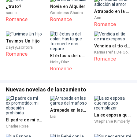
No permitiría que todo se fuera a la borda por aquel
¿trato?
Novia en Alquiler
Atrapado en la adicción al amor
hombre, que siendo joven la engatusó, haciéndole
sara o
Goodness Shadrach
Ann
Romance
Romance
creer que viviría en un cuento de hadas, y no ha sido
Romance
así.
Tuvimos Un Hijo
7 años de matrimonio, a sus 25 años, le han
Vendida al tío de mi exesposo
DaysyEscritora
demostrado a Vanessa, que de amor no se come, no
Karina Peña De Goncalves
Romance
El éxtasis del dolor: Hasta que tu muerte nos separe.
Romance
se pagan las cuentas, y no se es feliz.
Nelsy Díaz
Romance
—Estoy tan emocionada. Yo…
Nuevas novelas de lanzamiento
Premeditadamente, se queda callada, intentando
demostrar dificultad al hablar.
Atrapada en las garras del mafioso
La ex esposa que no pudo reemplazar
Lisi
El padre de mi ex prometido; mi obsesión prohibida
Empieza a llorar desconsolada, lo que preocupa a
Stephanie Kimberly
Charlie Rose
Ares, que de inmediato se levanta al no soportar ver
derramar una sola lágrima a la mujer que el tanto