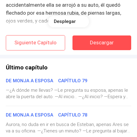
accidentalmente ella se arrojó a su auto, él quedó
flechado por esa hermosa rubia, de piernas largas,
ojos verdes, y cadera protuberante.
Desplegar
En poco tiempo, había perdido la cabeza por quien hoy
Siguiente Capítulo
Descargar
deseaba que fuera su esposa, no solo para heredar la
empresa que le había sido prometida desde
nacimiento, y cuya única condición era que estuviera
Último capítulo
casado, sino porque estaba loco por esa chica.
DE MONJA A ESPOSA CAPÍTULO 79
Y aunque ella no fuera de su misma clase social, eso
—¿A dónde me llevas? —Le pregunta su esposa, apenas le
poco o nada le importaba, pues Ares Walton, es el tipo
abre la puerta del auto. —Al inicio… —¿Al inicio? —Espera y
de hombre que solo se enamora una vez, y Vanessa,
verás… —Le dice, y arranca el auto, que diez minutos
era el amor de su vida, de eso, él estaba
después detiene, en un semáforo junto a una parada de
completamente seguro.
DE MONJA A ESPOSA CAPÍTULO 78
autobús. —Recuerdo que para llegar aquí, antes me tardaba
una eternidad, pero desde nuestra casa el trayecto es
Aurora, no duda en ir en busca de Esteban, apenas Ares se
mucho más corto. —¿Qué hacemos aquí? —Pregunta y Ares
A sus 27 años se sentía pleno, pues todo marchaba a
va a su oficina. —¿Tienes un minuto? —Le pregunta al bajar
de baja, para abrirle la puerta. —No lo recuerdas? —Le