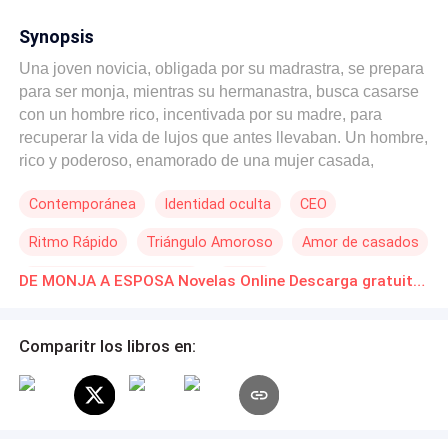
Synopsis
Una joven novicia, obligada por su madrastra, se prepara
para ser monja, mientras su hermanastra, busca casarse
con un hombre rico, incentivada por su madre, para
recuperar la vida de lujos que antes llevaban. Un hombre,
rico y poderoso, enamorado de una mujer casada,
obligado por su familia, busca una esposa, que sirva para
Contemporánea
Identidad oculta
CEO
recibir su herencia, mientras sigue con la mujer que ama.
Ritmo Rápido
Triángulo Amoroso
Amor de casados
Matrimonio por Contrato
Drama
DE MONJA A ESPOSA Novelas Online Descarga gratuita de PDF
Comparitr los libros en: