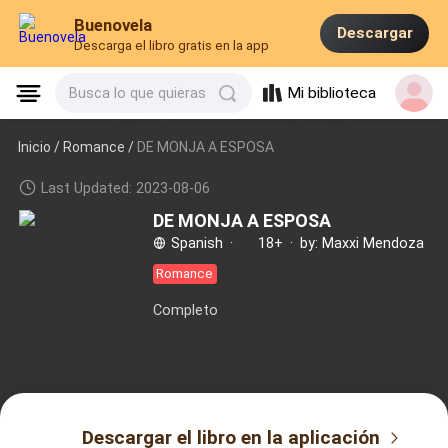
Buenovela
Descargar
Descarga el libro gratis en la app
Mi biblioteca
Busca lo que quieras
Inicio /
Romance
/
DE MONJA A ESPOSA
Last Updated: 2023-08-06
DE MONJA A ESPOSA
Spanish
·
18+
·
by: Maxxi Mendoza
Romance
Completo
Descargar el libro en la aplicación