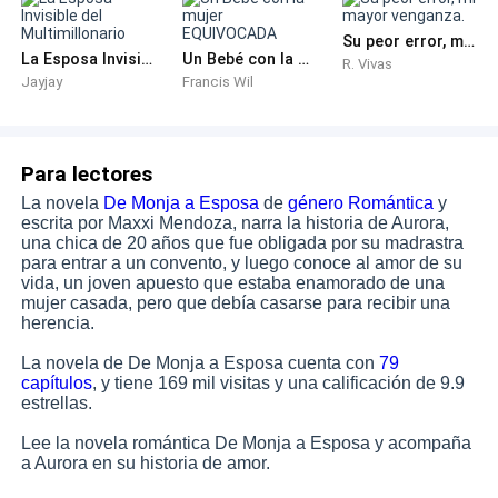
idólatra, pues para Ares, Vanesa, es la mujer más
Su peor error, mi mayor venganza.
sincera, empática, tierna, hermosa, y de buen corazón,
La Esposa Invisible del Multimillonario
Un Bebé con la mujer EQUIVOCADA
R. Vivas
Jayjay
Francis Wil
que puede existir en este mundo.
—Cariño, ¡hey!, no llores, por favor, me haces sentir
mal. —La abraza, y ella se aparta, mirándolo con
Para lectores
vergüenza.
La novela
De Monja a Esposa
de
género Romántica
y
escrita por Maxxi Mendoza, narra la historia de Aurora,
una chica de 20 años que fue obligada por su madrastra
—Lo siento, hoy debería ser un día feliz, pero, en
para entrar a un convento, y luego conoce al amor de su
cambio, me he puesto a llorar como una tonta. —Calla
vida, un joven apuesto que estaba enamorado de una
mujer casada, pero que debía casarse para recibir una
por un momento, mientras el chico más guapo y rico
herencia.
del país, seguía consolándola. —Si tan solo… —Hace
La novela de De Monja a Esposa cuenta con
79
una pausa, para llamar el interés de Ares, pues Vanesa
capítulos
, y tiene 169 mil visitas y una calificación de 9.9
es manipuladora en extremo, y sabe qué hacer y que
estrellas.
decir en su justo momento.
Lee la novela romántica De Monja a Esposa y acompaña
a Aurora en su historia de amor.
—¿Si tan solo qué, amor?