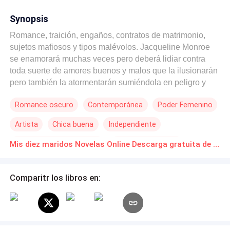
Synopsis
Romance, traición, engaños, contratos de matrimonio,
sujetos mafiosos y tipos malévolos. Jacqueline Monroe
se enamorará muchas veces pero deberá lidiar contra
toda suerte de amores buenos y malos que la ilusionarán
pero también la atormentarán sumiéndola en peligro y
emociones. Ella es una cotizada modelo y es súper
Romance oscuro
Contemporánea
Poder Femenino
millonaria, pero tiene extrema debilidad por los hombres.
Jacky es considerada la mujer más bella del mundo,
Artista
Chica buena
Independiente
dedicada al modelaje, la publicidad y las pasarelas, así
ella logrará convertirse en una mujer exitosa y
Matrimonio por Contrato
Matrimonio Exprés
Mis diez maridos Novelas Online Descarga gratuita de PDF
acaudalada, sin embargo Jacqueline se sentirá infeliz en
Amor Prohibido
el amor, pues no encontrará a su pareja ideal. En esa
búsqueda por el hombre de su vida, Jacky se enredará
Comparitr los libros en:
en un sin fin de aventuras sentimentales, ¡¡¡se casará
diez veces!!! en su afán de encontrar la felicidad,
conocerá a sujetos de diferente calaña, oportunistas,
malvados, soñadores, incautos y aprovechadores,