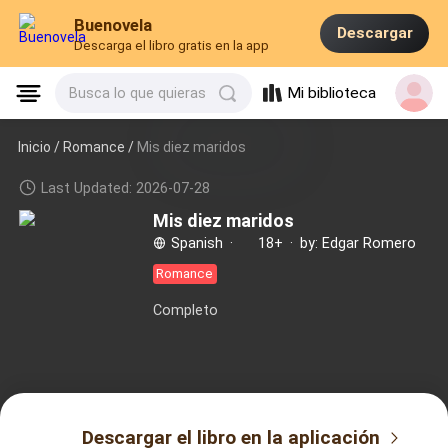
Buenovela
Descargar
Descarga el libro gratis en la app
Mi biblioteca
Busca lo que quieras
Inicio /
Romance
/
Mis diez maridos
Last Updated: 2026-07-28
Mis diez maridos
Spanish
·
18+
·
by: Edgar Romero
Romance
Completo
Descargar el libro en la aplicación