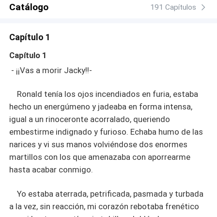
sostendrá peligrosas emociones, pondrá su vida en
Catálogo
191 Capítulos
riesgo, rivalizará contra poderosos enemigos y deberá
sortear un sin fin de líos y pasiones tratando de conocer,
Capítulo 1
al fin, la dicha y al hombre perfecto que tato anhela y
desea, y a todos les exigirá, previamente, un contrato de
Capítulo 1
matrimonio que ponga a salvo su fortuna. Jacky se
- ¡¡Vas a morir Jacky!!-
casará diez veces a lo largo de su azarosa vida
romántica, tratando de hallar al hombre que la haga feliz
Ronald tenía los ojos incendiados en furia, estaba
con el que tanto había soñado y anhelado. Conocerá
deportistas, actores consagrados, políticos, empresarios
hecho un energúmeno y jadeaba en forma intensa,
ruines y despiadados, mafiosos, reyes y por supuesto
igual a un rinoceronte acorralado, queriendo
malandrines queriendo aprovecharse de ella. Como
embestirme indignado y furioso. Echaba humo de las
Jacqueline siempre dice, no busca un récord mundial
narices y vi sus manos volviéndose dos enormes
casándose tantas veces, sino encontrar la felicidad en
martillos con los que amenazaba con aporrearme
brazos de un hombre que la ame de verdad. ¿Lo
hasta acabar conmigo.
encontrará?
Yo estaba aterrada, petrificada, pasmada y turbada
a la vez, sin reacción, mi corazón rebotaba frenético