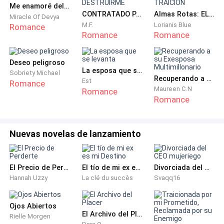
parecía dibujada en sus labios. Ni siquiera barajó el
Me enamoré del padre de mi ex
CONTRATADO PARA DESTRUIRME
Almas Rotas: EL PRECIO DE LA TRAICIÓN
naipe ni vio mis manos ni invocó a nadie o apeló a una
Miracle Of Devya
M.F.
Lorianis Blue
Romance
bola de cristal -Conocerás muchos hombres pero
Romance
Romance
jamás encontrarás el amor, sin embargo serás feliz-,
fue exactamente lo que me dijo ella.
Deseo peligroso
La esposa que se levanta
Sobriety Michael
Recuperando a su Exesposa Multimillonario
¿Uh? quedé desconcertada. -¿Cómo sabe?-, le
Est
Romance
Maureen C.N
Romance
pregunté pero ella no me contestó.
Romance
.-Tendrás que creer en ti, preciosa, el destino está
en lo que hagas-, me respondió.
Nuevas novelas de lanzamiento
Dejé la feria aquella sumida en muchas dudas,
El Precio de Perderte
El tío de mi ex es mi Destino
Divorciada del CEO mujeriego
dubitativa, trastabillando y ahora envuelta en la
Hannah Uzzy
La clé du succès
Svaqq16
incertidumbre de lo que me esperaba. Pero esa mujer
no se equivocó.
Ojos Abiertos
El Archivo del Placer
Rielle Morgen