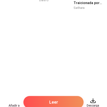
Dara O.
Traicionada por mi Prometido, Reclamada por su Enemigo
*****
Sathara
-¿Acaso no eres feliz, Jacqueline?-, me preguntó
Ralph después que hicimos el amor en forma intensa.
Él había conquistado por centésima vez mis curvas,
mis sinuosas carreteras, mis acantilados tan eróticos
y sensuales y me había llevado al delirio con sus
besos y caricias. Yo aún estaba sofocada, incendiada
en llamas, encharcada en sudor, abanicando
entusiasmada mis ojos, jadeando y suspirando por
tan maravillosa faena, metida entre sus brazos
después de haber sido suya.
Yo permanecía prendada aún, eclipsada y obnubilada
de aquella excitante velada ardiendo en candela con
los besos y caricias de mi amante. De Ralph me
Leer
encantaba su vehemencia, su ímpetu y sus afanes
Añadir a
Descarga