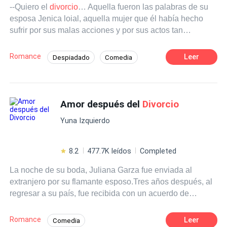
--Quiero el
divorcio
… Aquella fueron las palabras de su
torcida-. Ni sueñes con que te voy a dejar libre, Aria -
esposa Jenica loial, aquella mujer que él había hecho
sentenció, clavándole una mirada gélida. -¿Qué? -Te
sufrir por sus malas acciones y por sus actos tan
quedarás a mi lado hasta que logre todos mis objetivos.
egoístas, ¿pero y si le daría el
divorcio
? ¿Él simplemente
Resultó que no solo la había traicionado; resultó que Aria
la dejaría tranquila para que ella pusiese estar en paz
también estaba siendo utilizada.
Romance
Leer
Despiadado
Comedia
con otro hombre en el futuro? Eso ni pensarlo, él no lo
Matrimonio por Contrato
Traición
permitiría. Ese fue el pensamiento de Ferka Lup, quien
solo indico lleno de enojo y decisión“ni aun en la muerte
Amor dulce
Primer Amor
CEO
te daré el
divorcio
, porque aun en él más haya tú estarás
Amor después del
Divorcio
Pasión
Independiente
a mi lado hasta el fin de los tiempos”
Yuna Izquierdo
8.2
477.7K leídos
Completed
La noche de su boda, Juliana Garza fue enviada al
extranjero por su flamante esposo.Tres años después, al
regresar a su país, fue recibida con un acuerdo de
divorcio
y una carta que rompía todo vínculo,
expulsándola de la casa familiar.Todos esperaban el
Romance
Leer
Comedia