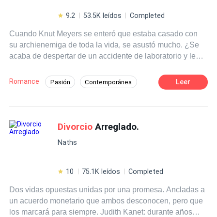
9.2
53.5K leídos
Completed
Cuando Knut Meyers se enteró que estaba casado con
su archienemiga de toda la vida, se asustó mucho. ¿Se
acaba de despertar de un accidente de laboratorio y le
dicen que está casado con Astrid? ¿Su némesis?
Imposible. Astrid Bueckert no podía creer que su esposo
Romance
Leer
Pasión
Contemporánea
y padre de su hijo no la reconocía, en cambio, apenas
Divorcio
Matrimonio Exprés
Comedia
despertó en la camilla de hospital, lo primero que hace es
preguntar por la zorra pelirroja de su ex novia, con la cual
Amor de casados
ha terminado su relación porque lo ha estafado de lo
Divorcio
Arreglado.
grande y se fugó sin parpadear con otro hombre. Su
Naths
esposo no confía en ella y la trata como si fuese una
serpiente venenosa. ¿Lo peor? Le pidió el
divorcio
.
10
75.1K leídos
Completed
Dos vidas opuestas unidas por una promesa. Ancladas a
un acuerdo monetario que ambos desconocen, pero que
los marcará para siempre. Judith Kanet: durante años