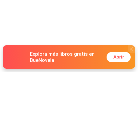
parcial o total.
Explora más libros gratis en
Abrir
BueNovela
Hot Genres
Romance
Recursos
Hombre lobo
Palabras clave
Redes Sociales