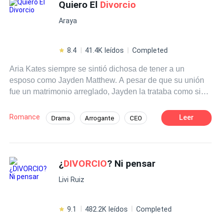
Quiero El
Divorcio
Romance oscuro
Comedia
Araya
8.4
41.4K leídos
Completed
Aria Kates siempre se sintió dichosa de tener a un
esposo como Jayden Matthew. A pesar de que su unión
fue un matrimonio arreglado, Jayden la trataba como si
fuera la mujer de su vida. Pero justo cuando Aria
empezaba a corresponder ese amor, se topó con una
Romance
Leer
Drama
Arrogante
CEO
realidad amarga. Jayden, a quien ella creía un hombre
Divorcio
íntegro y fiel, resultó tener una amante. Peor aún,
mantenía una relación con una mujer llamada Elena
desde mucho antes de casarse. Aria los sorprendió
¿
DIVORCIO
? Ni pensar
haciendo el amor en su propia casa. Destrozada. Aria
Livi Ruiz
quedó completamente devastada; su confianza había
sido traicionada por la persona que amaba. -¡Dame el
divorcio
! -exclamó Aria, secándose las lágrimas que no
9.1
482.2K leídos
Completed
dejaban de caer. -¿
Divorcio
? -Jayden esbozó una sonrisa