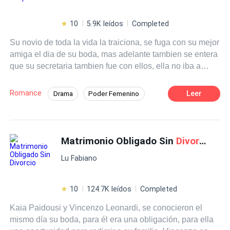
—¡Quiero el
divorcio
! —¡¿
Divorcio
?! —grita él—. ¡Ni lo
sueñes!
10
5.9K leídos
Completed
Su novio de toda la vida la traiciona, se fuga con su mejor
amiga el dia de su boda, mas adelante tambien se entera
que su secretaria tambien fue con ellos, ella no iba a
esperar por un amor idealizado, Sheyla Mongomery
Lewis no era alguien a quien pudieran engañar, o eso
Romance
Leer
Drama
Poder Femenino
ella decia hasta que todo eso paso, con todo listo la unica
Pasión
Chica mala
Dominante
solucion que encontro fue casarce con un desconocido
que fue su consuelo en su moemnto de dolor sin ella
Identidad oculta
Matrimonio por Contrato
pensarlo se enamora poco apoco de aquel hombre que
Matrimonio Obligado Sin
Divorcio
Divorcio
Triángulo Amoroso
de un dia para otr le pide el
divorcio
, dejandola
Lu Fabiano
devastada Sin saber que lo que su nuevo exesposo
busca es empezar de nuevo, pero sin contratos de por
medio
10
124.7K leídos
Completed
Kaia Paidousi y Vincenzo Leonardi, se conocieron el
mismo día su boda, para él era una obligación, para ella