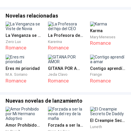
Las voces alrededor se multiplicaron como cuchillos:
Novelas relacionadas
—Dicen que fue su amante.
Karma
La Venganza se Viste de Novia
La Profesora del hijo del CEO
Mary Meneses
—¡La secretaria!
Zero Lux
Karerina
Romance
Romance
Romance
—Pobre ilusa.
—La usaron como carne.
Eres mi prioridad
GITANA POR AMOR
Contigo aprendí a amar
M.A. Soriano
Jeda Clavo
Frange
Romance
Romance
Romance
Y entonces, la madre de él, esa bruja refinada vestida
de terciopelo, dio la estocada final:
Nuevas novelas de lanzamiento
—Señores, bienvenidos al ritual de purificación de los
McCarthy.
El Creampie Secreto De Daddy
Amor Prohibido por Mi Hermano Adoptivo
Forzada a ser la novia del rey de la mafia
Luneth