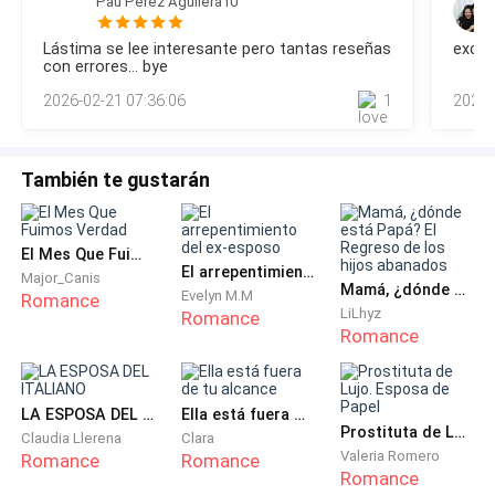
¿Era eso lo que querían? ¿Una loca arruinada? Pues
medidas
Pau Perez Aguilera10
excelente actriz, porque tenía que ser lo suficientemente
bien, aquí la tenían.
convincente para que Oliver creyera que estaba intentando
Lástima se lee interesante pero tantas reseñas
excel
dar lo mejor de mí en esa entrevista, pero dejar un resquicio
con errores... bye
para la duda, para que después, cuando pudiéramos
2026-02-21 07:36:06
1
2025-
escapar de ese lugar y pudiéramos decirle al públ
—Cinco años, Nicolás —dije, sin dejar de mirarlo—.
¿Hubo aunque sea un segundo… uno solo… que fuera
real?
También te gustarán
Me sostuvo la mirada. Era como si mi dolor no le
afectara en absoluto. Y entonces, alzó su copa. Bebió,
El Mes Que Fuimos Verdad
El arrepentimiento del ex-esposo
Major_Canis
y respondió:
Mamá, ¿dónde está Papá? El Regreso de los hijos abanados
Evelyn M.M
Romance
LiLhyz
Romance
Romance
—Nunca.
Mi mundo se quebró con esa palabra, y con ella, todo
LA ESPOSA DEL ITALIANO
Ella está fuera de tu alcance
lo demás: Mi dignidad.Mi historia. Mi hijo…
Prostituta de Lujo. Esposa de Papel
Claudia Llerena
Clara
Valeria Romero
Romance
Romance
Porque sí… llevaba
vida dentro de mí
, y nadie lo sabía.
Romance