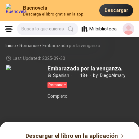
Buenovela
Descargar
Descarga el libro gratis en la app
Mi biblioteca
Busca lo que quieras
Inicio /
Romance
/
Embarazada por la venganza.
Last Updated: 2025-09-30
Embarazada por la venganza.
Spanish
·
18+
·
by: DiegoAlmary
Romance
Completo
Descargar el libro en la aplicación