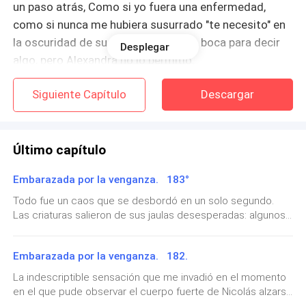
un paso atrás, Como si yo fuera una enfermedad,
como si nunca me hubiera susurrado "te necesito" en
la oscuridad de su despacho. Abrí la boca para decir
Desplegar
algo, pero Alexandra no lo permitió.
Siguiente Capítulo
Descargar
—¡Cállate, maldita! —gritó Alexandra, con voz de
serpiente herida.
Vi la copa volar hacia mí un segundo antes de que el
Último capítulo
vino me cubriera el rostro. Sentí el líquido arder en mi
Embarazada por la venganza. 183°
piel. No por la temperatura, sino por la humillación.
Corría por mi mejilla como si intentara borrar mi
Todo fue un caos que se desbordó en un solo segundo.
Las criaturas salieron de sus jaulas desesperadas: algunos
existencia y manchó mi vestido de vino tinto amargo,
corrieron como animales asustados, otros simplemente se
como sangre. Mi madre, al otro lado del comedor,
abalanzaron sobre nosotros para atacarnos como si fuesen
presenciaba mi humillación.
Embarazada por la venganza. 182.
fieras salvajes. Oliver y yo habíamos caído al suelo y pude
ver cómo el hombre comenzaba a ponerse de pie. Quería
La indescriptible sensación que me invadió en el momento
Pero no me moví. No lloré. No grité. Solo lo miré.
salir corriendo, esconderse del caos que él mismo había
en el que pude observar el cuerpo fuerte de Nicolás alzarse
provocado.Algunos de estos animales —o mejor dicho,