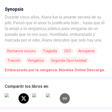
Synopsis
Durante cinco años, Alana fue la amante secreta de su
jefe. Pensó que el amor lo justificaría todo... hasta que él
la arrojó a la vergüenza pública para vengarse de un
pasado que no era suyo. Humillada, embarazada y
marcada por el odio, Alana descubre que solo hay una
salida: desaparecer… o convertirse en el monstruo que
Romance oscuro
Tragedia
CEO
Arrogante
ellos temen. Pero lo que Nicolás no sabe, es que su
venganza sembró vida… y ahora, esa vida puede destruir
Traición
Venganza
Segunda Oportunidad
su legado... Lástima que ahora esté arrepentido.
Embarazada por la venganza. Novelas Online Descarga gratuita de PDF
Comparitr los libros en: