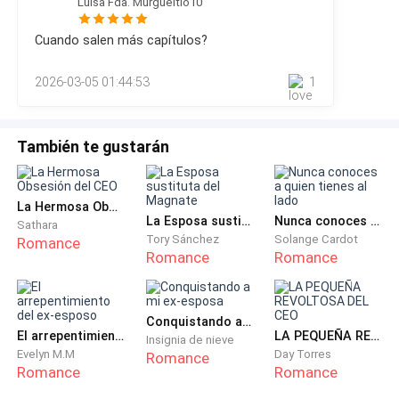
Luisa Fda. Murgueitio10
línea desde la base hasta la punta—. Pensé en despertarte
No.
de una forma... diferente.—Mierda...Sonrió, claramente
Cuando salen más capítulos?
satisfecha con mi reacción, antes de volver a tomar mi
longitud en su boca.Había fantaseado con esto, por
Retrocedí y probé el camino de la izquierda. Otro
2026-03-05 01:44:53
1
supuesto. Durante semanas. Cada vez que hundía mi
sello. El de la derecha. Sellado también.
cabeza entre sus piernas,
Habían bloqueado todas mis rutas.
También te gustarán
Me habían estado estudiando y aprendiendo mis
patrones para poder anticipar mis movimientos.
La Hermosa Obsesión del CEO
La Esposa sustituta del Magnate
Nunca conoces a quien tienes al lado
Sathara
Tory Sánchez
Solange Cardot
Romance
Una voz llegó desde atrás, tranquila y cargada de
Romance
Romance
autoridad.
—Detente, Kaia.
Conquistando a mi ex-esposa
El arrepentimiento del ex-esposo
LA PEQUEÑA REVOLTOSA DEL CEO
Insignia de nieve
Evelyn M.M
Day Torres
Romance
Me giré lentamente, aunque cada instinto dentro de
Romance
Romance
mí me gritaba que corriera.