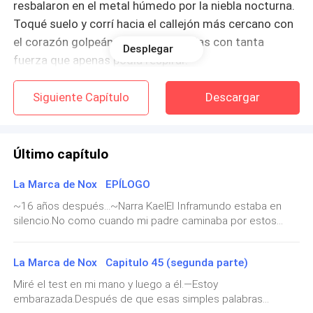
resbalaron en el metal húmedo por la niebla nocturna.
Toqué suelo y corrí hacia el callejón más cercano con
el corazón golpeándome las costillas con tanta
Desplegar
fuerza que apenas podía respirar.
Tenía que llegar a la Plaza Rota. Era el único lugar
Siguiente Capítulo
Descargar
donde la magia vieja se había estancado tanto que
sus hechizos de rastreo fallarían.
Último capítulo
Solo necesitaba llegar allí, esconderme hasta el
amanecer, y luego podría moverme de nuevo.
La Marca de Nox EPÍLOGO
~16 años después...~Narra KaelEl Inframundo estaba en
Siempre era lo mismo. Esconderse, moverse,
silencio.No como cuando mi padre caminaba por estos
pasillos con mi madre a su lado, riendo de algo que solo
sobrevivir un día más.
ellos entendían. No como las cenas donde el tío Nate
La Marca de Nox Capitulo 45 (segunda parte)
contaba historias ridículas mientras la tía Kaerith ponía los
El callejón se estrechó tanto que tuve que girar los
ojos en blanco con esa media sonrisa que intentaba
Miré el test en mi mano y luego a él.—Estoy
hombros para pasar. Las paredes estaban cubiertas
esconder y nunca conseguía.Este era un silencio doloroso,
embarazada.Después de que esas simples palabras
de símbolos antiguos tallados por hechiceros hace
el silencio de las cenizas, de lo que quedaba cuando todo