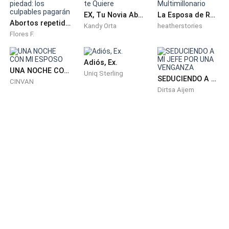
chica de su derecha.
EX, Tu Novia Abandonada ya no te Quiere
La Esposa de Reemplazo del Multimillonario
Abortos repetidos y sin piedad: los culpables pagarán
Kandy Orta
heatherstories
Flores F.
—El Consejo quiere diseccionarme como si fuera un
experimento fallido.
Adiós, Ex.
UNA NOCHE CON MI ESPOSO
—Si cooperas, no tiene por qué ser doloroso.—
Uniq Sterling
SEDUCIENDO A MI JEFE POR UNA VENGANZA
CINVAN
continuó.
Dirtsa Aijem
—Qué generosas. —murmuré con sarcasmo.
La mujer suspiró, como si mi resistencia fuera
personalmente decepcionante.
—Entonces nos obligas a actuar a la fuerza.
Sentí su magia antes de verla. Un tirón en el
estómago, seguido de presión alrededor de mis