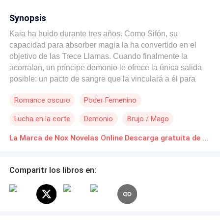
Synopsis
Kaia ha huido durante tres años. Como Sifón, su
capacidad para absorber magia la ha convertido en el
objetivo de las Trece Llamas. Cuando finalmente la
acorralan, un príncipe demonio le ofrece la única salida
posible: un pacto de sangre que la vinculará a él para
siempre. Lo que comienza como un acuerdo de
Romance oscuro
Poder Femenino
supervivencia se transforma en una obsesión mutua que
desafía las reglas de ambos mundos. Él es letal,
Lucha en la corte
Demonio
Brujo / Mago
posesivo y peligrosamente adictivo. Ella es más fuerte de
lo que aparenta, desafiante y completamente incapaz de
Protagonista femenina fuerte
Construcción de Poder
La Marca de Nox Novelas Online Descarga gratuita de PDF
someterse. En un mundo donde el amor puede ser el
De Débil a Fuerte
Venganza
arma más peligrosa, elegir a quién amar puede costarlo
todo. Un romantasy oscuro con un demonio obsesivo,
Comparitr los libros en:
una heroína con un poder devastador y un vínculo que
ninguno de los dos puede romper… aunque lo intenten.