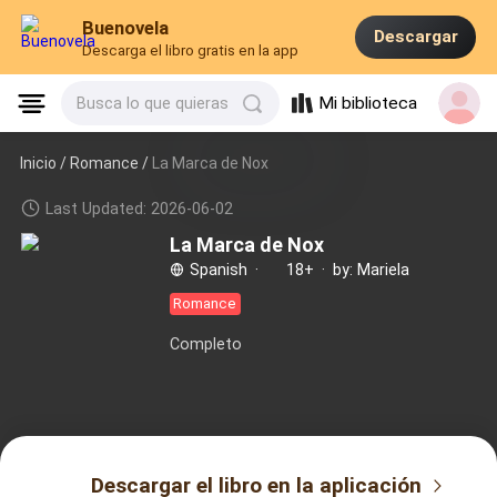
Buenovela
Descargar
Descarga el libro gratis en la app
Mi biblioteca
Busca lo que quieras
Inicio /
Romance
/
La Marca de Nox
Last Updated: 2026-06-02
La Marca de Nox
Spanish
·
18+
·
by: Mariela
Romance
Completo
Descargar el libro en la aplicación