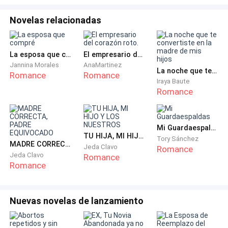
Allí se encontraban tres figuras en túnicas oscuras. La
Novelas relacionadas
del centro era alta, de rasgos afilados, con cabello
gris recogido en una trenza elaborada. El símbolo de
La esposa que compré
El empresario del corazón roto.
las Trece Llamas ardía en su clavícula como una
Jannina Morales
AnaMartinez
herida abierta. Detrás de ella, las otras dos
La noche que te convertiste en la madre de mis hijos
Romance
Romance
Iraya Baute
permanecían inmóviles, con esa sincronía perfecta
Romance
que solo venía de años entrenando juntas.
Tres. Siempre venían de tres.
Mi Guardaespaldas
TU HIJA, MI HIJO Y LOS NUESTROS
Tory Sánchez
MADRE CORRECTA, PADRE EQUIVOCADO
—Has corrido lo suficiente —dijo la mujer, dando un
Jeda Clavo
Romance
Jeda Clavo
Romance
paso hacia mí.
Romance
Sus ojos me evaluaron con una frialdad que hacía que
las amenazas directas parecieran preferibles.
Nuevas novelas de lanzamiento
—El Consejo solo quiere hablar contigo.—habló la