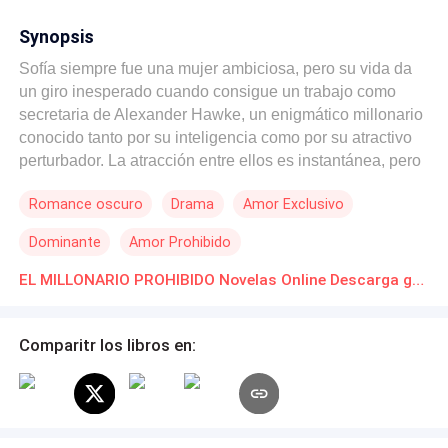
Synopsis
Sofía siempre fue una mujer ambiciosa, pero su vida da
un giro inesperado cuando consigue un trabajo como
secretaria de Alexander Hawke, un enigmático millonario
conocido tanto por su inteligencia como por su atractivo
perturbador. La atracción entre ellos es instantánea, pero
lo que Sofía no sabe es que el trabajo viene con un
Romance oscuro
Drama
Amor Exclusivo
contrato lleno de cláusulas que no solo pondrán a prueba
su moral, sino también su corazón. Mientras las tensiones
Dominante
Amor Prohibido
entre ellos aumentan y las líneas entre lo profesional y lo
personal se difuminan, Sofía descubrirá un oscuro
EL MILLONARIO PROHIBIDO Novelas Online Descarga gratuita de PDF
secreto que podría cambiarlo todo, poniendo en juego no
solo su carrera, sino también su futuro.
Comparitr los libros en: