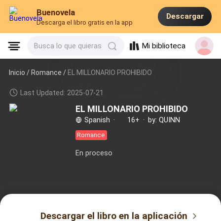
Buenovela
Descargar
Descarga el libro gratis en la app
Mi biblioteca
Busca lo que quieras
Inicio /
Romance
/
EL MILLONARIO PROHIBIDO
Last Updated: 2025-07-21
EL MILLONARIO PROHIBIDO
Spanish
·
16+
·
by: QUINN
Romance
En proceso
Descargar el libro en la aplicación