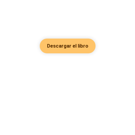
Descargar el libro
Hot Genres
Romance
Recursos
Hombre lobo
Palabras clave
Redes Sociales
Mafia
Búsquedas calientes
Facebook grupo