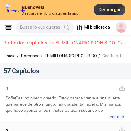
Buenovela
Descargar
Descarga el libro gratis en la app
Mi biblioteca
Busca lo que quieras
Todos los capítulos de EL MILLONARIO PROHIBIDO: Capítulo 1 - Capítulo 10
Inicio /
Romance
/
EL MILLONARIO PROHIBIDO /
Capítulo 1 - Capítulo 10
57 Capítulos
1
SofíaCasi no puedo creerlo. Estoy parada frente a una puerta
que parece de otro mundo, tan grande, tan sólida. Mis manos,
que hace apenas unos minutos estaban sudando de
nerviosismo, se sienten frías ahora, aunque mi cuerpo se
Leer más
estremece con la ansiedad. La oficina de Alexander Hawke es
un reflejo de su poder: moderna, elegante y tan controlada
2