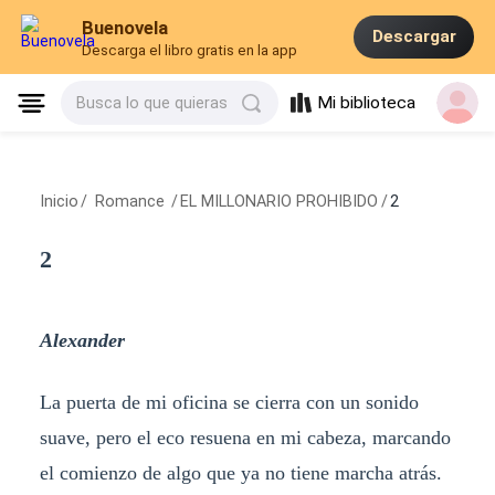
Buenovela
Descargar
Descarga el libro gratis en la app
Mi biblioteca
Busca lo que quieras
Inicio
/
Romance
/
EL MILLONARIO PROHIBIDO
/
2
2
Alexander
La puerta de mi oficina se cierra con un sonido
suave, pero el eco resuena en mi cabeza, marcando
el comienzo de algo que ya no tiene marcha atrás.