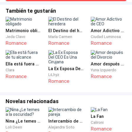
piedra que llora."Sebastián la siguió en silencio, sosteniendo
puerta, las opciones eran limitadas: o alguien había
la lámpara de aceite que proyectaba sombras da
También te gustarán
cometido un delito grave, o estabas a punto de recibir
noticias que cambiarían tu vida para siempre. Y
considerando que los Valenor eran ciudadanos
Matrimonio obligado
El Destino del heredera
Amor Adictivo de CEO
Jeda Clavo
María Carmen
Ciudad Luminosa
ejemplares que pagaban sus impuestos y respetaban
Romance
Romance
Romance
las leyes, Isabella temía que fuera lo segundo.
Ella está fuera de tu alcance
Amor después del Divorcio
La Ex Esposa Del CEO Es Una Cirujana
Clara
Yuna Izquierdo
LiLhyz
Romance
Romance
Romance
Novelas relacionadas
"Señorita Isabella Valenor," la voz resonó desde el
umbral con la autoridad de quien está acostumbrado
La Fan
a ser obedecido inmediatamente. Un hombre alto,
Nina ¿Le temes a la oscuridad?
Intercambio de pareja
Calironi
vestido con el uniforme azul y dorado de la guardia
Loli Deen
Alejandra Soto
Romance