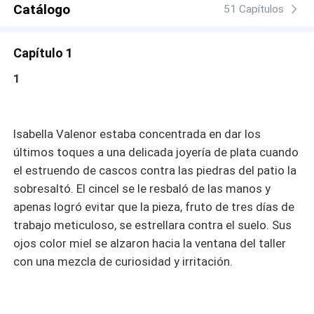
Catálogo
acechan en su propia casa... y, quizás, a enamorarse en
51 Capítulos
el proceso.
Capítulo 1
1
Isabella Valenor estaba concentrada en dar los
últimos toques a una delicada joyería de plata cuando
el estruendo de cascos contra las piedras del patio la
sobresaltó. El cincel se le resbaló de las manos y
apenas logró evitar que la pieza, fruto de tres días de
trabajo meticuloso, se estrellara contra el suelo. Sus
ojos color miel se alzaron hacia la ventana del taller
con una mezcla de curiosidad y irritación.