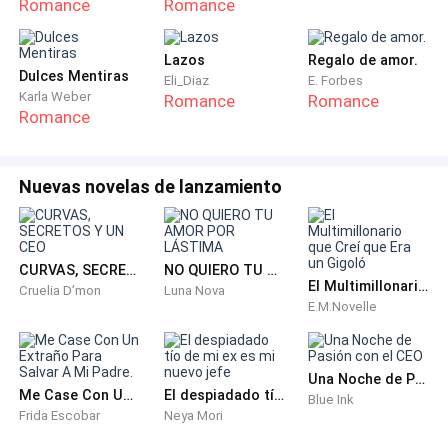
Romance
Romance
real, se quitó el yelmo revelando un rostro serio y una
cicatriz que le cruzaba la mejilla izquierda. "Soy el
Capitán Aldric Morne. Vengo por orden directa de Su
Lazos
Regalo de amor.
Dulces Mentiras
Eli_Diaz
E. Forbes
Majestad la Reina Adelina."
Karla Weber
Romance
Romance
Romance
Nuevas novelas de lanzamiento
CURVAS, SECRETOS Y UN CEO
NO QUIERO TU AMOR POR LÁSTIMA
El cincel que Isabella acababa de recoger volvió a caer
El Multimillonario que Creí que Era un Gigoló
Cruelia D’mon
Luna Nova
de sus manos. Esta vez no se molestó en atraparlo.
E.M.Novelle
Una Noche de Pasión con el CEO
Me Case Con Un Extraño Para Salvar A Mi Padre.
El despiadado tío de mi ex es mi nuevo jefe
Blue Ink
Frida Escobar
Neya Mori