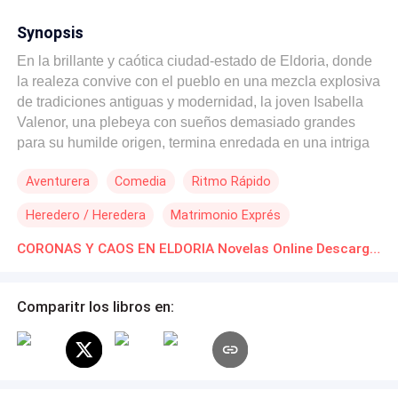
Synopsis
En la brillante y caótica ciudad-estado de Eldoria, donde
la realeza convive con el pueblo en una mezcla explosiva
de tradiciones antiguas y modernidad, la joven Isabella
Valenor, una plebeya con sueños demasiado grandes
para su humilde origen, termina enredada en una intriga
palaciega cuando un inesperado matrimonio arreglado la
Aventurera
Comedia
Ritmo Rápido
une al rebelde y carismático príncipe Sebastián Arion.
Sebastián, cansado de las reglas y la rigidez de la corte,
Heredero / Heredera
Matrimonio Exprés
es conocido tanto por sus escándalos como por su
ingenio agudo y su sentido del humor irreverente. La
CORONAS Y CAOS EN ELDORIA Novelas Online Descarga gratuita de PDF
relación entre Isabella y Sebastián comienza llena de
malentendidos, peleas cómicas y desafíos constantes,
Comparitr los libros en:
pero también de momentos inesperados de ternura y
aventura. Entre conspiraciones, fiestas fastuosas,
carreras por las calles de Eldoria y secretos que podrían
derribar al reino, Isabella y Sebastián deberán aprender a
confiar el uno en el otro para sobrevivir a los peligros que