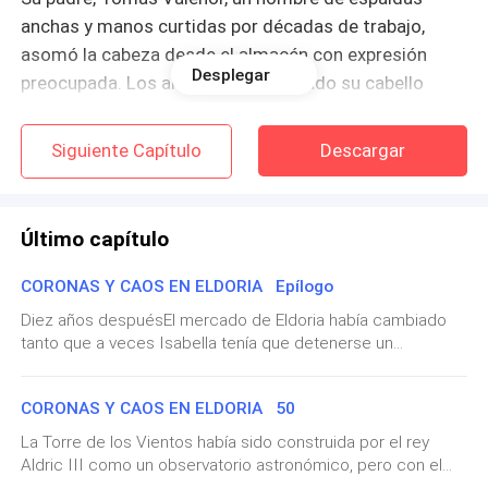
anchas y manos curtidas por décadas de trabajo,
asomó la cabeza desde el almacén con expresión
Desplegar
preocupada. Los años habían plateado su cabello
castaño, pero sus ojos conservaban la misma
vivacidad que había heredado Isabella.
Siguiente Capítulo
Descargar
Último capítulo
CORONAS Y CAOS EN ELDORIA Epílogo
Diez años despuésEl mercado de Eldoria había cambiado
tanto que a veces Isabella tenía que detenerse un
"¿Esperábamos a alguien?" preguntó, secándose las
momento para reconocer el lugar donde había empezado
manos en un trapo.
todo. Donde antes había puesto de joyería modestos con
CORONAS Y CAOS EN ELDORIA 50
toldos remendados, ahora se alzaban talleres de cristal
donde los artesanos trabajaban a la vista de todos, sus
La Torre de los Vientos había sido construida por el rey
manos transformando metal y gemas en obras de arte que
Aldric III como un observatorio astronómico, pero con el
rivalizaban con las de los maestros antiguos. El aroma a pan