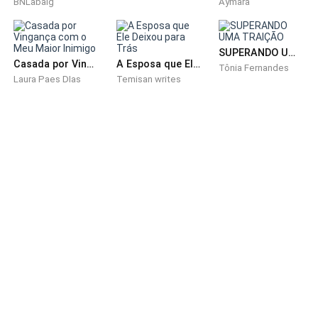
BNLabaig
Aymara
bomba explodiu.
O chão tremeu. Os gritos se espalharam. O pó subiu.
SUPERANDO UMA TRAIÇÃO
Casada por Vingança com o Meu Maior Inimigo
A Esposa que Ele Deixou para Trás
Tônia Fernandes
O mundo ficou branco. Depois vermelho. Depois nada.
Laura Paes DIas
Temisan writes
Fui jogada no chão e Lucca ficou por cima de mim. E,
pela primeira vez na vida, ele não lutou, não atacou,
não correu, não carregou ninguém. Ele apenas me
cobriu e usou o próprio corpo como escudo, a vida
como promessa. A maior declaração de amor que
alguém pode receber me foi dada naquele dia, e ele
nem precisou usar a voz. Depois disso, só restou
ouvir ele dizendo: não precisa ter medo, Ive.
Acordei num hospital que eu não conhecia, cercada
por gente estranha. E o Lucca? O Lucca tinha sido
levado. Pela morte. Ou por alguém. Na época, ninguém