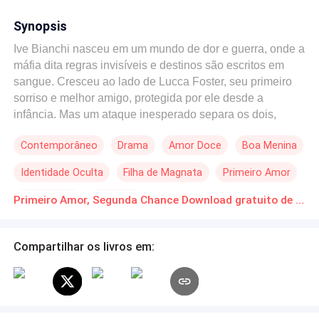
Synopsis
Ive Bianchi nasceu em um mundo de dor e guerra, onde a
máfia dita regras invisíveis e destinos são escritos em
sangue. Cresceu ao lado de Lucca Foster, seu primeiro
sorriso e melhor amigo, protegida por ele desde a
infância. Mas um ataque inesperado separa os dois,
deixando Ive marcada pelo trauma e com a lembrança do
Contemporâneo
Drama
Amor Doce
Boa Menina
amor que perdeu. Cinco anos depois, aos dezessete
anos, Ive se prepara para ingressar na Universidade
Identidade Oculta
Filha de Magnata
Primeiro Amor
Federal de Medicina, determinada a salvar vidas como a
madrinha Lara, enquanto o passado insiste em persegui-
Reencontro
Amnésia
Primeiro Amor, Segunda Chance Download gratuito de Novelas Online em PDF
la. Quando um encontro inesperado coloca um homem
misterioso e marcado pela vida diante dela, a garota
sente seu mundo virar de cabeça para baixo. Entre
Compartilhar os livros em:
segredos, cicatrizes e destinos cruzados, Ive descobrirá
que a vida e o amor podem surgir nos lugares mais
improváveis, e que o verdadeiro encontro com o passado
pode mudar tudo para sempre.