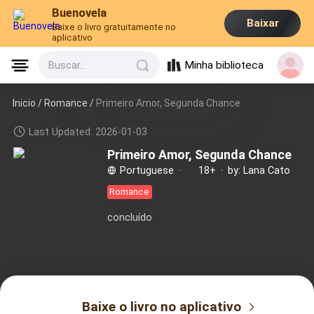
Buenovela
Baixar
Baixe o livro gratuitamente no
aplicativo
Minha biblioteca
Buscar...
Inicio /
Romance
/
Primeiro Amor, Segunda Chance
Last Updated: 2026-01-03
Primeiro Amor, Segunda Chance
Portuguese
·
18+
·
by: Lana Cato
Romance
concluído
Baixe o livro no aplicativo