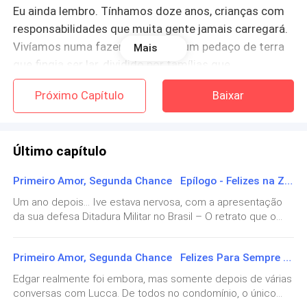
Eu ainda lembro. Tínhamos doze anos, crianças com
responsabilidades que muita gente jamais carregará.
Vivíamos numa fazenda isolada, um pedaço de terra
Mais
que fingia ser lar, dividido por famílias que
compartilhavam esconderijos, fugas, noites em claro.
Próximo Capítulo
Baixar
Crescemos juntos.
Naquele dia, comemorávamos um casamento, uma
Último capítulo
festa bonita, simples e tímida, daquelas que deveriam
marcar o começo de uma história melhor. Era a festa
Primeiro Amor, Segunda Chance Epílogo - Felizes na Zona Cinzenta
de um dos nossos, e Lucca e eu éramos parte de algo
Um ano depois... Ive estava nervosa, com a apresentação
maior. Mas, na máfia, ninguém é criança de verdade.
da sua defesa Ditadura Militar no Brasil – O retrato que o
Direito não viu. No segundo semestre do curso que repetia
Eu estava de mãos dadas com ele e me sentia
a saga da mãe, a filha de Sara Bianchi fez o mundo se voltar
protegida. Com doze anos ele já era enorme, com
Primeiro Amor, Segunda Chance Felizes Para Sempre (Do Nosso Jeito)
para o que deveria ser só um trabalho de faculdade. Todos
sabiam que a mulher que falava no anfiteatro da
músculos que pareciam impossíveis até para um
Edgar realmente foi embora, mas somente depois de várias
Universidade Federal do Mato Grosso do Sul não estava ali
adulto. Lucca era capaz de matar homens treinados
conversas com Lucca. De todos no condomínio, o único
apenas para discursar sobre as atrocidades da Ditadura. Ela