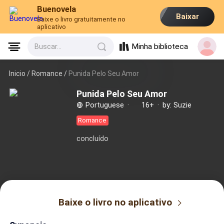
Buenovela
Baixar
Baixe o livro gratuitamente no
aplicativo
Minha biblioteca
Buscar...
Inicio /
Romance
/
Punida Pelo Seu Amor
Punida Pelo Seu Amor
Portuguese
·
16+
·
by: Suzie
Romance
concluído
Baixe o livro no aplicativo