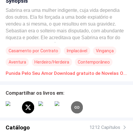
Synopsis
Sabrina era uma mulher indigente, cuja vida dependia
dos outros. Ela foi forçada a uma bode expiatório e
vendeu a si mesma, o que resultou em sua gravidez.
Sebastian era o solteiro mais disputado, com abundante
riqueza e poder. Ele acreditava que Sabrina era flor do
mal, manchada de ganância e engano. Ela não
Casamento por Contrato
Implacável
Vingança
conseguia conquistá-lo, então ela sumiu de sua vida.
Furioso, ele jurou procurar até os confins do mundo para
Aventura
Herdeiro/Herdeira
Contemporâneo
reconquistá-la. A cidade inteira sabia que ela seria picada
em pedaços caso fosse encontrada. Quando isto
Divórcio
Drama
Rebelde
Punida Pelo Seu Amor Download gratuito de Novelas Online em PDF
aconteceu, ela perguntou desesperadamente: "Eu
abandonei o nosso casamento sem levar um centavo
seu, então por que você não me deixa ir?" De maneira
Compartilhar os livros em:
dominadora, ele respondeu: "Você roubou meu coração e
deu à luz ao meu filho, e tenta fugir de mim?".
Catálogo
1212 Capítulos