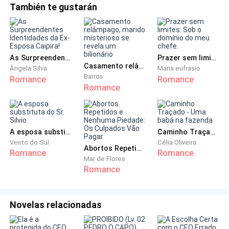
También te gustarán
"O quê?" Sabrina ficou chocada ainda sob a chuva.
Momentos mais tarde, ela soltou um grito intenso,
"Mamãe...".
As Surpreendentes Identidades da Ex-Esposa Caipira!
Prazer sem limites: Sob o domínio do meu chefe.
Casamento relâmpago, marido misterioso se revela um bilionário
Ângela Silva
Maria eufrasio
Barros
Romance
Romance
"Mamãe...cheguei atrasada, não cheguei? Não cheguei
Romance
a tempo para te salvar, não foi? A minha mãe está
morta...A minha mãe está morta..." Sabrina abraçou o
retrato do caixão da sua mãe, encolhida debaixo da
A esposa substituta do Sr. Silvio
Caminho Traçado - Uma babá na fazenda
chuva, murmurando para ela mesma.
Vento do Sul
Célia Oliveira
Abortos Repetidos e Nenhuma Piedade: Os Culpados Vão Pagar
Romance
Romance
Rastejou para a porta, e começou a bater como uma
Mar de Flores
Romance
louca. "Mentiroso! Fiz o que prometi, mas você não
salvou a minha mãe, devolva a minha mãe! Mentiroso!
Toda a sua família terá uma morte
Novelas relacionadas
horrenda...mentiroso! Mentiroso! Mentiroso! Eu o
amaldiçoo, toda a sua família terá uma morte