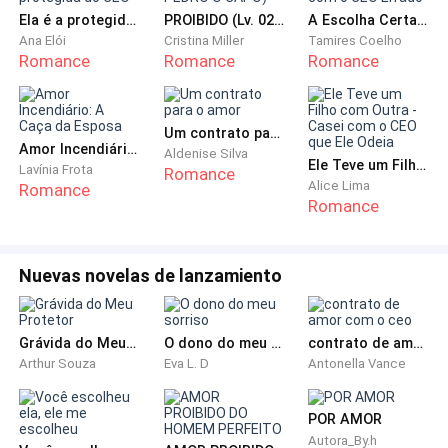
terrível!"
Ela é a protegida do CEO
PROIBIDO (Lv. 02 PEDRO O CAPO)
A Escolha Certa com o CEO Errado
Ana Elói
Cristina Miller
Tamires Coelho
Romance
Romance
Romance
Sabrina desmaiou do lado de fora da porta da
Residência Lynn.
Um contrato para o amor
Quando acordou, tinham passado três dias, ela
Amor Incendiário: A Caça da Esposa
Aldenise Silva
Ele Teve um Filho com Outra - Casei com o CEO que Ele Odeia
estava novamente na prisão.
Lavínia Frota
Romance
Alice Lima
Romance
Romance
Foi enviada para a área de cuidados médicos em
coma, devido a uma febre alta. Sua febre baixou após
três dias, e foi levada de volta à área da prisão inicial.
Nuevas novelas de lanzamiento
Algumas reclusas se aproximaram e a cercaram.
Grávida do Meu Protetor
O dono do meu sorriso
contrato de amor com o ceo
Arthur Souza
Eva L. D
Antonella Vance
"Pensei que tinha sido solta e liberada depois de ter
sido paga, mas foi mandada de volta para a prisão
POR AMOR
pouco depois de três dias?"
Autora_By.h