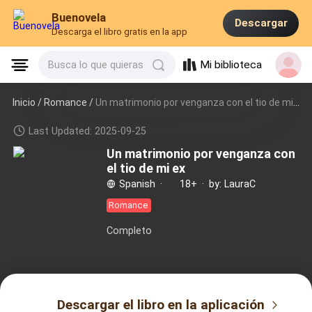
Buenovela
Descargar
Descarga el libro gratis en la app
Mi biblioteca
Busca lo que quieras
Inicio /
Romance
/
Un matrimonio por venganza con el tio de mi ex
Last Updated: 2025-09-25
Un matrimonio por venganza con
el tio de mi ex
Spanish
·
18+
·
by: LauraC
Romance
Completo
Descargar el libro en la aplicación