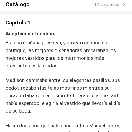
Él está decidido a consentirla más allá de sus sueños
Catálogo
112 Capítulos
más atrevidos. En medio del caos y la confusión,
Madison se encuentra en un torbellino de emociones,
Capítulo 1
atrapada entre un pasado doloroso y un futuro incierto
que podría ofrecerle más de lo que alguna vez imaginó.
Aceptando el destino.
Era una mañana preciosa, y en esa reconocida
boutique, las mejores diseñadoras preparaban los
mejores vestidos para los matrimonios más
prestantes en la ciudad.
Madison caminaba entre los elegantes pasillos, sus
dedos rozaban las telas más finas mientras su
corazón latía con emoción. Este era el día que tanto
había esperado: elegiría el vestido que llevaría el día
de su boda.
Hacía dos años que había conocido a Manuel Ferrer,