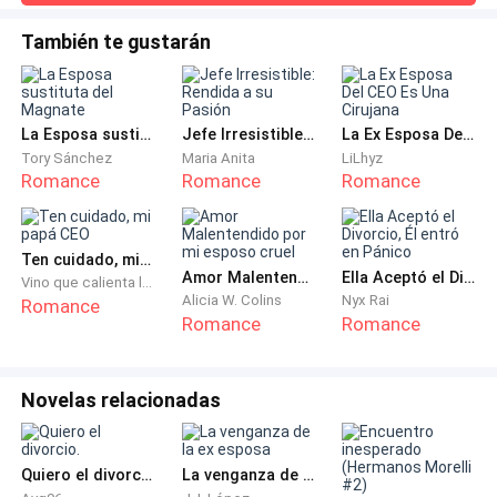
El hombre palideció.
sentimientos de amor, mi pequeña ya estaba enamorada, y
lo estaba desde hace un año, que formalizo su relación con
También te gustarán
Sebastián, el hermano de Philipe.—¿En qué piensas mi
—Sí… bueno, no, es que…
amor? —Madison entró a mi despacho con la pequeña
Sherry de su mano, mis mujeres era
No esperó a escuchar más. Subió en el ascensor, sus
La Esposa sustituta del Magnate
Jefe Irresistible: Rendida a su Pasión
La Ex Esposa Del CEO Es Una Cirujana
lágrimas le nublaban la vista. Al llegar, sacó las llaves,
Tory Sánchez
Maria Anita
LiLhyz
pero una extraña intuición la detuvo.
Romance
Romance
Romance
Desde el otro lado de la puerta, se escuchaban
Ten cuidado, mi papá CEO
gemidos.
Amor Malentendido por mi esposo cruel
Ella Aceptó el Divorcio, Él entró en Pánico
Vino que calienta las flores
Alicia W. Colins
Nyx Rai
Romance
Un nudo de horror se formó en su garganta. Abrió
Romance
Romance
lentamente y avanzó hacia la habitación principal,
donde una voz femenina jadeaba.
Novelas relacionadas
—¡No pares, Manuel! ¡Eres increíble!
Quiero el divorcio.
La venganza de la ex esposa
Madison se detuvo en seco. A través de la rendija de