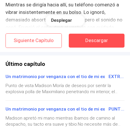
Mientras se dirigía hacia allí, su teléfono comenzó a
vibrar insistentemente en su bolso. Lo ignoró,
demasiado absorta en el momento, pero el sonido no
Desplegar
cesó. Frunció el ceño, dejó el vestido con cuidado
sobre el perchero y respondió.
Siguiente Capítulo
Descargar
—¿Hola?
Último capítulo
—Señorita Madison Fiorency —una voz desconocida
resonó al otro lado—. Le habla Romina, del Hospital
Un matrimonio por venganza con el tio de mi ex EXTRA NUMERO CUATRO
Central de Rockefeller. Lamento mucho informarle…
Punto de vista Madison Moría de deseos por sentir la
su madre ha fallecido. ¿Podría venir lo antes posible?
explosiva polla de Maximiliano penetrando mi interior, el
castigo impuesto me estaba afectando mucho más a mí,
El mundo se detuvo. El aire le faltó. El vestido, los
que a él.Sin embargo, yo no tenía problema de que él fuera
planes, la felicidad… todo se desvaneció ante sus
Un matrimonio por venganza con el tio de mi ex PUNTO DE VISTA MAXIMILIANO
un mafioso, jure en el altar amarlo de manera incondicional,
ojos. Un vacío doloroso se apoderó de su estómago
ser su mujer y amarlo y respetarlo hasta que la muerte
Madison apretó mi mano mientras íbamos de camino al
llegue para cualquiera de los dos, o para los dos, porque si
mientras se dejaba caer en una silla.
despacho, su tacto era suave y tibio.No necesite más de
él llegará a morir, tendrían que enterrarme con él. ¡No