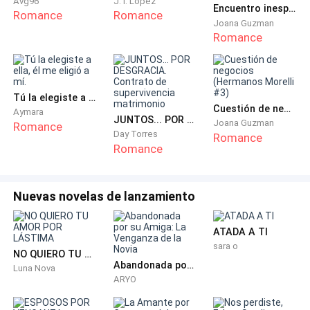
Avg96
J. I. López
Encuentro inesperado (Hermanos Morelli #2)
la puerta, vio a una mujer rubia montando a su
Romance
Romance
Joana Guzman
prometido, ambos perdidos en un éxtasis que nunca
Romance
le había dedicado a ella.
—Cuando me case con Madison y tenga la herencia,
Tú la elegiste a ella, él me eligió a mí.
nos iremos juntos, mi amor —murmuró Manuel entre
Cuestión de negocios (Hermanos Morelli #3)
Aymara
gemidos.
JUNTOS... POR DESGRACIA. Contrato de supervivencia matrimonio
Joana Guzman
Romance
Day Torres
Romance
Romance
—¿Por qué no puedo ser yo tu esposa? —preguntó la
rubia con ansia.
Nuevas novelas de lanzamiento
—Mi familia nunca aceptaría una mujer de otros
estatus social —respondió él con desdén—. Pero te
ATADA A TI
quiero igual. Ahora muévete…
sara o
NO QUIERO TU AMOR POR LÁSTIMA
Abandonada por su Amiga: La Venganza de la Novia
Luna Nova
Madison no pudo más. Con un empujón violento, abrió
ARYO
la puerta.