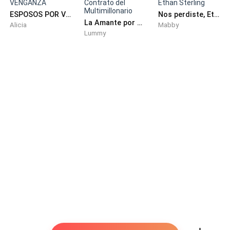
—¡Maldito traidor!
ESPOSOS POR VENGANZA
Nos perdiste, Ethan Sterling
La Amante por Contrato del Multimillonario
Alicia
Mabby
Lummy
La escena se congeló. La rubia se cubrió con las
sábanas, mientras Manuel la miraba, más enfadado
que arrepentido.
—¿Qué haces aquí? —rugió.
—¡Vivimos juntos, imbécil! —gritó Madison,
lanzándose contra él, golpeándole el pecho—.
¡Después de todo lo que hice por ti!
Manuel la apartó con violencia, y antes de que pudiera
reaccionar, sacó una maleta y comenzó a arrojar sus
cosas dentro.
—Lárgate de aquí.