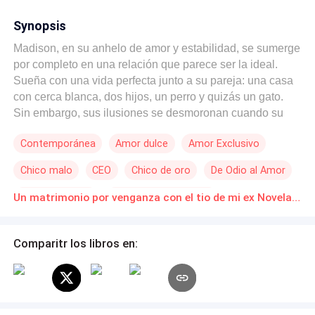
Synopsis
Madison, en su anhelo de amor y estabilidad, se sumerge
por completo en una relación que parece ser la ideal.
Sueña con una vida perfecta junto a su pareja: una casa
con cerca blanca, dos hijos, un perro y quizás un gato.
Sin embargo, sus ilusiones se desmoronan cuando su
amante la traiciona en su momento de mayor
Contemporánea
Amor dulce
Amor Exclusivo
vulnerabilidad, dejándola sumida en una profunda
desesperación. En su momento más oscuro, un
Chico malo
CEO
Chico de oro
De Odio al Amor
inesperado salvador aparece: el tío de su traicionero ex.
Para sorpresa de Madison, este hombre resulta ser el
Amor Prohibido
Amor a Primera Vista
Un matrimonio por venganza con el tio de mi ex Novelas Online Descarga gratuita de PDF
millonario más temido y el soltero más deseado de la
ciudad. Mientras su relación florece, Madison se
convierte en el centro de atención no deseada, siendo
Comparitr los libros en:
acusada de cazafortunas y oportunista. A pesar de las
críticas y la vergüenza, Madison está decidida a cumplir
con su parte en esta alianza inusual. Lo que no sabe es
que, para su benefactor, ella nunca fue solo un acuerdo.