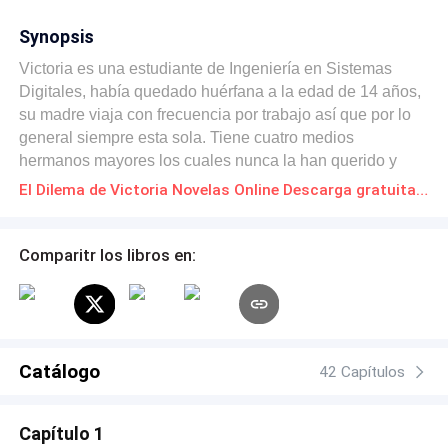
Synopsis
Victoria es una estudiante de Ingeniería en Sistemas
Digitales, había quedado huérfana a la edad de 14 años,
su madre viaja con frecuencia por trabajo así que por lo
general siempre esta sola. Tiene cuatro medios
hermanos mayores los cuales nunca la han querido y
mas aun cuando su padre le dejó todo a Victoria por ser
El Dilema de Victoria Novelas Online Descarga gratuita de PDF
la única que dependía de él económicamente en esos
momentos. Pero para su fortuna tiene dos amigos Axel y
Fabiola, los cuales serán cómplices de Victoria, aunque
Comparitr los libros en:
ellos tienen sus propios problemas juntos se ayudaran y
vivirán sus aventuras. Aunque todo parezca bastante
común, eso cambiara cuando conozca a Rogelio un
atractivo modelo que trabaja para marcas de ropa
reconocidas, su sueño era ser actor aunque la vida lo
Catálogo
42 Capítulos
llevo a ese camino no se arrepiente, sus mejores amigos
son sus hermanos y su primo, este ultimo vera a Victoria
Capítulo 1
como una hermana. Carlos, un hombre bastante