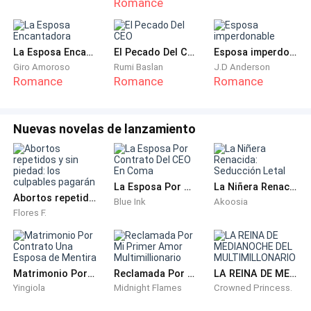
Romance
es.
Ahora voy a las fotos en las que han mencionado a la
La Esposa Encantadora
El Pecado Del CEO
Esposa imperdonable
página, veo varias de aquel modelo que me llamo la
Giro Amoroso
Rumi Baslan
J.D Anderson
Romance
Romance
Romance
atención, veo que han etiquetado a varias personas y
lo peor es que las etiquetas están todas pegadas y no
distingo si aparece algún nombre de hombre, así le
Nuevas novelas de lanzamiento
doy clic a una y me lleva a una página de
club de fans
de Rogelio Robles,
así que creo que lo encontré o
bueno su nombre al menos. Voy a las fotos y veo que
La Esposa Por Contrato Del CEO En Coma
La Niñera Renacida: Seducción Letal
son las suyas y aquí si lo etiquetan. Bingo.
Abortos repetidos y sin piedad: los culpables pagarán
Blue Ink
Akoosia
Flores F.
Le doy clic y veo su perfil, su nombre es Rogelio
Robles, dice que es modelo desde hace 10 años, le
encanta el beisbol y hacer ejercicio.
Matrimonio Por Contrato Una Esposa de Mentira
Reclamada Por Mi Primer Amor Multimillionario
LA REINA DE MEDIANOCHE DEL MULTIMILLONARIO
Yingiola
Midnight Flames
Crowned Princess.
Ya te encontré Rogelio. Le doy a seguir mientras veo