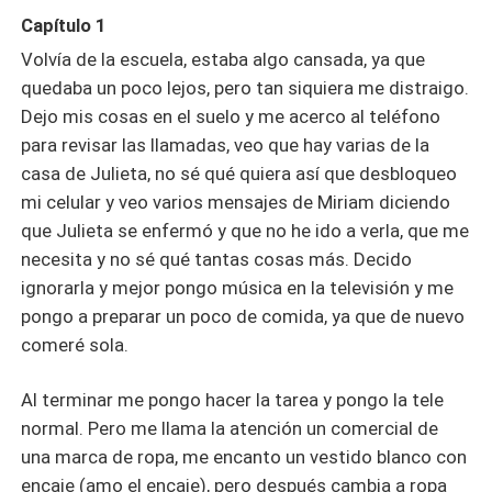
decidido, pero con secretos, Su novia lo dejó con su hijo
Capítulo 1
a empezar de nuevo su vida. No busca algo serio
Volvía de la escuela, estaba algo cansada, ya que
después de lo sucedido, solo busca pasar el rato y
quedaba un poco lejos, pero tan siquiera me distraigo.
aunque aparenta una imagen sin sentimientos, pronto
conocerá el amor y la pasión al mismo tiempo, lo que
Dejo mis cosas en el suelo y me acerco al teléfono
hará de su música la mejor. No todo esta escrito aun, el
para revisar las llamadas, veo que hay varias de la
pasado de Victoria sigue presente y un viejo amor
casa de Julieta, no sé qué quiera así que desbloqueo
volverá para Victoria. Ellos no se imaginan que un solo
mi celular y veo varios mensajes de Miriam diciendo
mensaje les cambiara la vida para siempre, aunque no
que Julieta se enfermó y que no he ido a verla, que me
sabemos si es para bien o para mal...
necesita y no sé qué tantas cosas más. Decido
ignorarla y mejor pongo música en la televisión y me
pongo a preparar un poco de comida, ya que de nuevo
comeré sola.
Al terminar me pongo hacer la tarea y pongo la tele
normal. Pero me llama la atención un comercial de
una marca de ropa, me encanto un vestido blanco con
encaje (amo el encaje), pero después cambia a ropa