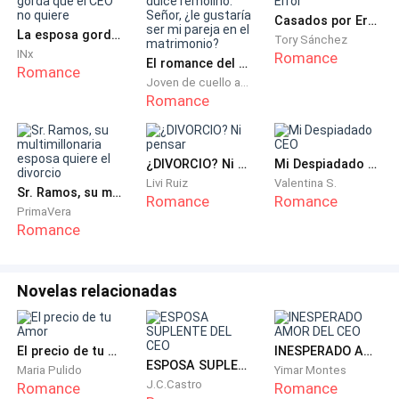
Casados por Error
*Pues checa en redes, ve el nombre de la marca y busca,
La esposa gorda que el CEO no quiere
Tory Sánchez
lo más seguro es que lo etiqueten y veas quien es*
INx
Romance
El romance del dulce remolino: Señor, ¿le gustaría ser mi pareja en el matrimonio?
Romance
Joven de cuello azul
Vaya, sí que no se me había ocurrido eso. Pero para
Romance
eso están los mejores amigos, benditas redes
sociales.
¿DIVORCIO? Ni pensar
Mi Despiadado CEO
Livi Ruiz
Valentina S.
*Gracias, te dejó, ya que sé que vas a tener clase, suerte
Sr. Ramos, su multimillonaria esposa quiere el divorcio
Romance
Romance
bebé*
PrimaVera
Romance
Ya no me responde y me imagino que ya se fue a la
escuela. Entro a la red social y busco el nombre de la
Novelas relacionadas
marca, veo las fotos de otros modelos, hasta que veo
la del chico que me impresiono ayer, pero no lo
etiquetaron, decido buscar más de las fotos, pero
El precio de tu Amor
INESPERADO AMOR DEL CEO
ESPOSA SUPLENTE DEL CEO
nada, voy a las personas que sigue la marca y no veo
Maria Pulido
Yimar Montes
J.C.Castro
Romance
Romance
que lo sigan, genial. Parecía fácil, pero veo que no lo