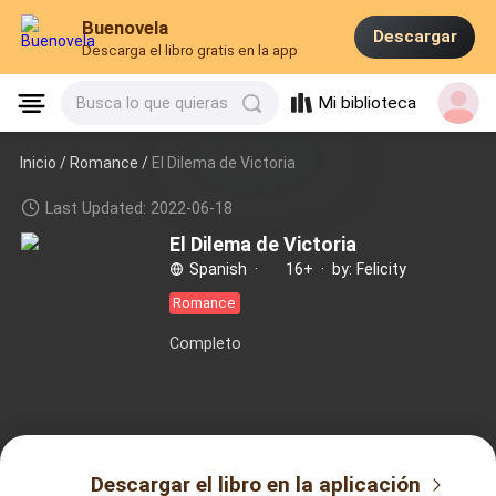
Buenovela
Descargar
Descarga el libro gratis en la app
Mi biblioteca
Busca lo que quieras
Inicio /
Romance
/
El Dilema de Victoria
Last Updated: 2022-06-18
El Dilema de Victoria
Spanish
·
16+
·
by: Felicity
Romance
Completo
Descargar el libro en la aplicación