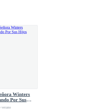
eñora Winters
ando Por Sus
s
e verano