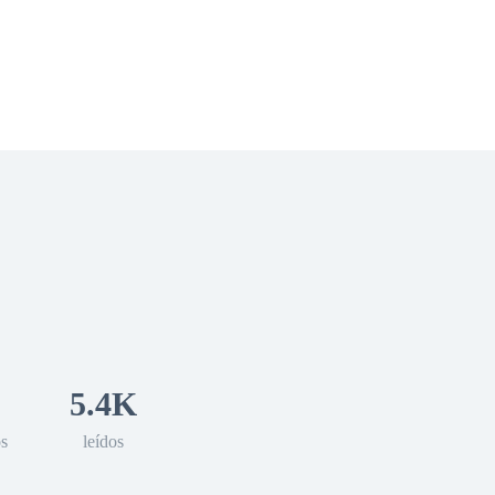
 Romance
Sci-Fi
Guerra
Otros
5.4K
os
leídos