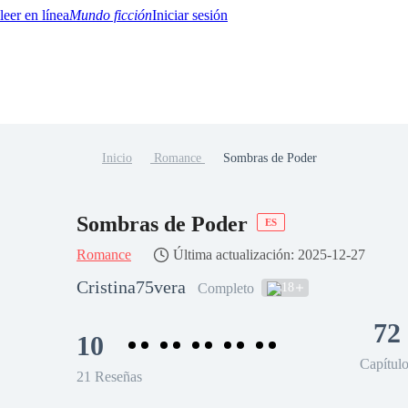
Mundo ficción
Iniciar sesión
Inicio
Romance
Sombras de Poder
BTQ+
YA/TEEN
Paranormal
Misterio/Thriller
Oriental
Juegos
Historia
MM
Sombras de Poder
ES
Romance
Última actualización: 2025-12-27
Cristina75vera
18
Completo
72
10
Capítul
21 Reseñas