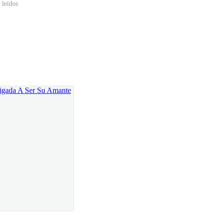
 leídos
 traicionero. Puede ponerte en aprietos.
s gratuito.
iarla. Por ahora, que crea que solo es un coqueteo