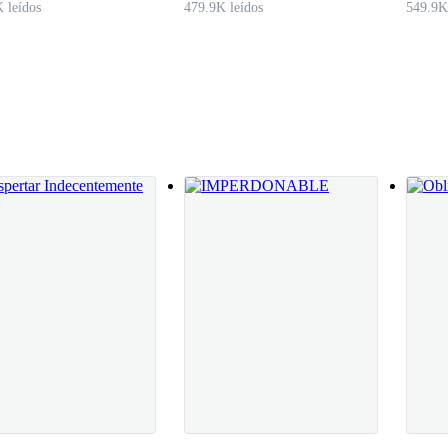
 leídos
479.9K leídos
549.9K
ve, pero hay veneno bajo esa calma—. Cuidado, el corazón es un órgano
 primera vez. Su mirada es un recordatorio de que nada en esta familia e
rte. Pero el poder… protege. Tu padre lo entendió. Tú, aún no.
bolígrafo entre los dedos, aparentando desinterés. No vale la pena desaf
 que la que se libra en silencio…