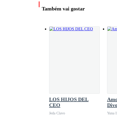
mundo entero.—Señora Harrington… —murmur
Também vai gostar
hacia ella— apenas podamos, nos escapamos. Q
—Claire… un capuchino doble. O, mejor aún, una
risa suave, rozándome el cuello con la nari
mesas—. Debes despedirte de tu madre
Lo digo con una sonrisa apenas contenida, cons
Ella no parpadea. Solo se da media vuelta y sa
La puerta se cierra.
LOS HIJOS DEL
Amo
El silencio dura un segundo. Después, la voz d
CEO
Divo
Jeda Clavo
Yuna I