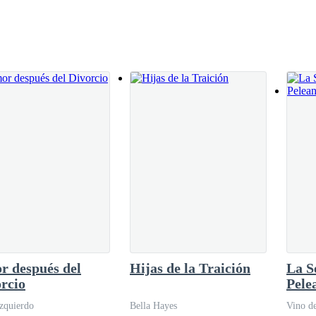
é con una sonrisa torcida, inclinándome
uiero tenerte solo para mí.Claire soltó una
 cita en el bar de la esquina.
z.—Antes, amor… —desvió la mirada hacia las
ciente de cada par de ojos sobre mí.
le con la misma elegancia con la que desarma mis defensas.
r después del
Hijas de la Traición
La S
e mi madre corta el aire como una hoja.
rcio
Pele
Hijo
zquierdo
Bella Hayes
Vino d