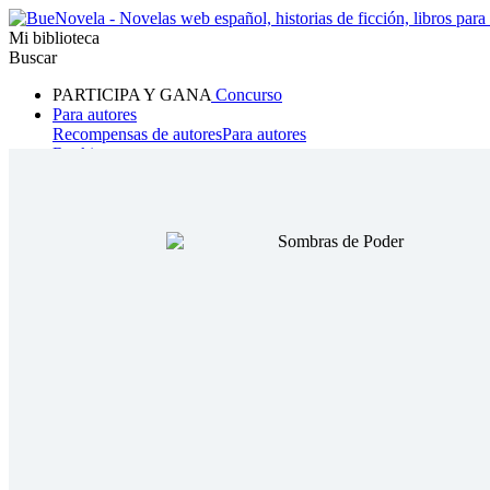
Mi biblioteca
Buscar
PARTICIPA Y GANA
Concurso
Para autores
Recompensas de autores
Para autores
Ranking
Navegar
Novelas
Cuentos Cortos
Todos
Romance
Hombre lobo
Mafia
Sistema
Fantasía
Urbano
LG