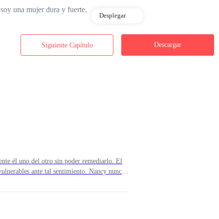
soy una mujer dura y fuerte.
Desplegar
Descargar
Siguiente Capítulo
porque yo soy Nancy... Nancy Bennett.
te él uno del otro sin poder remediarlo. El
ulnerables ante tal sentimiento. Nancy nunca
un hombre tan distinto a ella, pero que en el
 a su lado. Aquel hombre que le diera la
 la había enamorado , ahora Greg le transmitía
compartía aquel mismo amor que en su día le