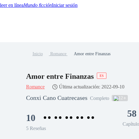
Mundo ficción
Iniciar sesión
Inicio
Romance
Amor entre Finanzas
BTQ+
YA/TEEN
Paranormal
Misterio/Thriller
Oriental
Juegos
Historia
MM
Amor entre Finanzas
ES
Romance
Última actualización: 2022-09-10
Conxi Cano Cuatrecases
12
Completo
58
10
Capítul
5 Reseñas