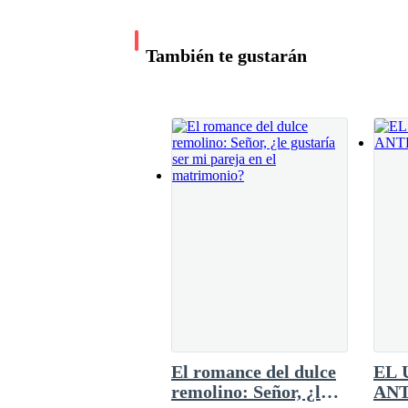
relajaran. Habían sido días de intenso trabaj
sucedían los continuos recuerdos vividos con 
le tenía envuelto en una vorágine de extrañas
También te gustarán
desnudo hasta su habitación, una enorme hab
cuando decidieron compartir sus vidas. La bris
blanco
El romance del dulce
EL 
remolino: Señor, ¿le
ANT