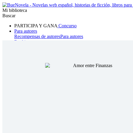
Mi biblioteca
Buscar
PARTICIPA Y GANA
Concurso
Para autores
Recompensas de autores
Para autores
Ranking
Navegar
Novelas
Cuentos Cortos
Todos
Romance
Hombre lobo
Mafia
Sistema
Fantasía
Urbano
LG