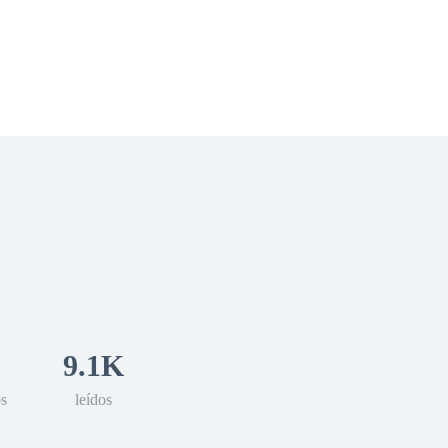
 Romance
Sci-Fi
Guerra
Otros
9.1K
os
leídos