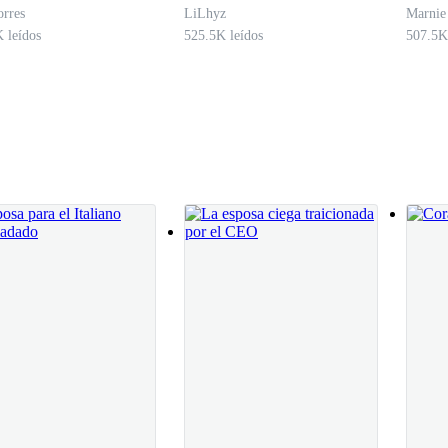
VORCIO
los hijos abanados
rres
LiLhyz
Marnie
 leídos
525.5K leídos
507.5K