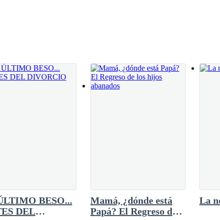
o en su empresa, y además en su mente se
Nancy, atacando su estado anímico. Todo en sí
 sensaciones. Una vez salió de la ducha, caminó
itación con muebles elegidos por Megan
a caliente mecía las finas cortinas de hilo
ÚLTIMO BESO...
Mamá, ¿dónde está
La n
ES DEL
Papá? El Regreso de