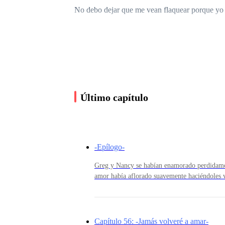
No debo dejar que me vean flaquear porque yo 
Así me he vuelto o así quiero que me sientan 
Último capítulo
-Epílogo-
Greg y Nancy se habían enamorado perdidamen
amor había aflorado suavemente haciéndoles v
imaginó que acabaría locamente enamorada de 
fondo era el hombre que anhelaba y necesitaba
seguridad que había perdido. Mientras Wilson
toda la fuerza que ella necesitaba, y con él 
Capítulo 56: -Jamás volveré a amar-