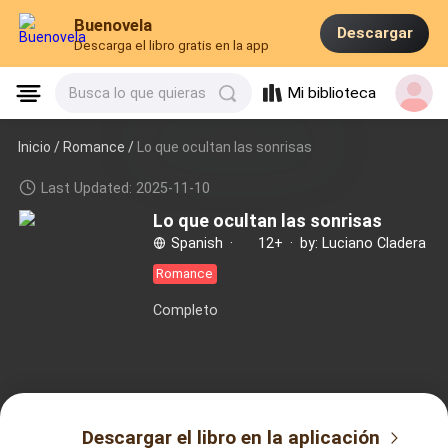
Buenovela
Descargar
Descarga el libro gratis en la app
Mi biblioteca
Busca lo que quieras
Inicio /
Romance
/
Lo que ocultan las sonrisas
Last Updated: 2025-11-10
Lo que ocultan las sonrisas
Spanish
·
12+
·
by: Luciano Cladera
Romance
Completo
Descargar el libro en la aplicación