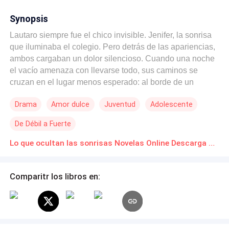
Synopsis
Lautaro siempre fue el chico invisible. Jenifer, la sonrisa
que iluminaba el colegio. Pero detrás de las apariencias,
ambos cargaban un dolor silencioso. Cuando una noche
el vacío amenaza con llevarse todo, sus caminos se
cruzan en el lugar menos esperado: al borde de un
puente, entre el grito de auxilio y la necesidad de ser
Drama
Amor dulce
Juventud
Adolescente
salvados. En una ciudad donde todos parecen mirar
hacia otro lado, dos jóvenes encuentran en el otro una
De Débil a Fuerte
razón para no rendirse. No tienen promesas. No tienen
respuestas. Solo tienen el silencio compartido, y la
Lo que ocultan las sonrisas Novelas Online Descarga gratuita de PDF
certeza de que no están tan solos como creían.
Comparitr los libros en: