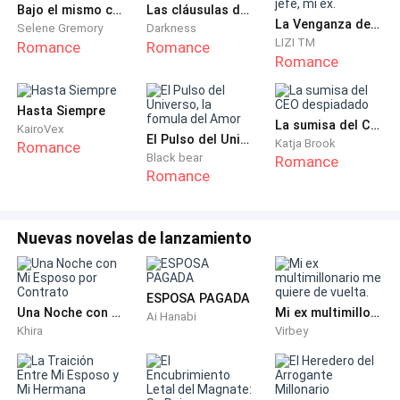
Bajo el mismo cielo
Las cláusulas del corazón
Jenifer lo miró con los ojos rojos, desconcertada. No
La Venganza de BLACKWOOD: mi jefe, mi ex.
Selene Gremory
Darkness
LIZI TM
esperaba esa respuesta.
Romance
Romance
Romance
—¿Tenés hermanos?
Hasta Siempre
La sumisa del CEO despiadado
KairoVex
—Sí. Tiago. El orgullo de la familia —dijo Lautaro con
El Pulso del Universo, la fomula del Amor
Katja Brook
Romance
amargura—. El que juega bien al fútbol, el que saca
Black bear
Romance
Romance
buenas notas, el que tiene a todos comiendo de su
mano. Yo… yo soy el que no sirve para nada. El que no
habla. El que no encaja.
Nuevas novelas de lanzamiento
Bajó la mirada. Por un instante, parecía más frágil que
ella.
ESPOSA PAGADA
Una Noche con Mi Esposo por Contrato
Mi ex multimillonario me quiere de vuelta.
Ai Hanabi
Khira
Virbey
—Pero lo que nadie sabe —continuó— es que también
soy inteligente. Que me paso las noches estudiando
cosas que nadie me enseña. Que soy bueno