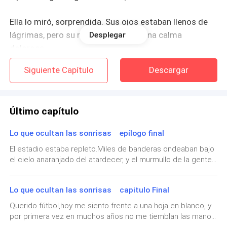
Ella lo miró, sorprendida. Sus ojos estaban llenos de
lágrimas, pero su rostro mostraba una calma
Desplegar
dolorosa.
Siguiente Capítulo
Descargar
—No tenés idea de lo cansada que estoy… —susurró
Jenifer, sin apartar la vista del vacío.
Último capítulo
—No, no la tengo —respondió él, acercándose con
cuidado, como si un mal paso la hiciera caer—. Pero
Lo que ocultan las sonrisas epílogo final
yo también estoy cansado. Más de lo que imaginás.
El estadio estaba repleto.Miles de banderas ondeaban bajo
el cielo anaranjado del atardecer, y el murmullo de la gente
Y entonces todo fue confusión: gritos, forcejeos,
se sentía como una melodía que lo envolvía todo. Lautaro
llanto. Lautaro la abrazó con fuerza, mientras ella se
estaba en el centro del campo, quieto, respirando hondo.
resistía entre sollozos, pidiéndole que la dejara, que
Lo que ocultan las sonrisas capitulo Final
Las luces lo bañaban de dorado. El marcador ya no
importaba: aquel partido no era por puntos, era por la
no valía la pena. Pero él no la soltó.
Querido fútbol,hoy me siento frente a una hoja en blanco, y
historia.El árbitro levantó la vista y el sonido del silbato
por primera vez en muchos años no me tiemblan las manos
marcó el final.Un rugido estalló en las tribunas.El último