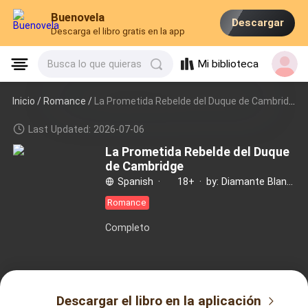
Buenovela
Descargar
Descarga el libro gratis en la app
Mi biblioteca
Busca lo que quieras
Inicio /
Romance
/
La Prometida Rebelde del Duque de Cambridge
Last Updated: 2026-07-06
La Prometida Rebelde del Duque
de Cambridge
Spanish
·
18+
·
by: Diamante Blanco
Romance
Completo
Descargar el libro en la aplicación