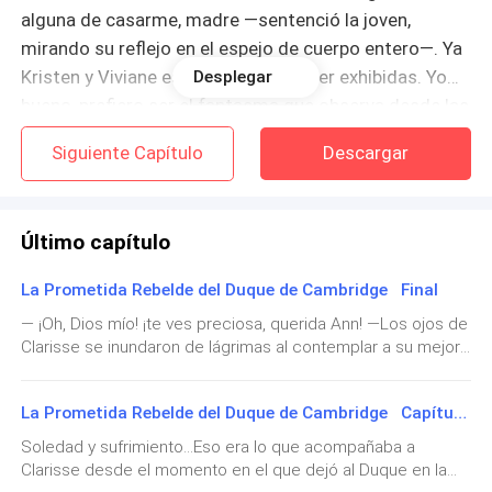
alguna de casarme, madre —sentenció la joven,
mirando su reflejo en el espejo de cuerpo entero—. Ya
Kristen y Viviane están en edad de ser exhibidas. Yo…
Desplegar
bueno, prefiero ser el fantasma que observa desde las
sombras.
Siguiente Capítulo
Descargar
El jadeo colectivo de las doncellas resonó en la
alcoba. La Condesa cerró los ojos y suspiró
Último capítulo
profundamente. La rebeldía de Clarisse era un secreto
a voces en la familia. Si bien no le habían faltado
La Prometida Rebelde del Duque de Cambridge Final
pretendientes atraídos por su dote y su linaje, ella
— ¡Oh, Dios mío! ¡te ves preciosa, querida Ann! —Los ojos de
misma se había encargado de ahuyentarlos. Usaba su
Clarisse se inundaron de lágrimas al contemplar a su mejor
intelecto como un escudo y su carácter autoritario
amiga vestida de novia en aquella distinguida casa de
como una espada, dejando a los caballeros de
modas en Londres.Mason Campbell había contratado a
La Prometida Rebelde del Duque de Cambridge Capítulo 70
Londres sintiéndose pequeños y ridículamente
Anston como su asesor legal principal, convirtiéndolo en un
abogado de gran prestigio y en el proveedor económico de
aburridos.
Soledad y sufrimiento…Eso era lo que acompañaba a
la familia Morrison. Por ello, las manos de Clarisse
Clarisse desde el momento en el que dejó al Duque en la
temblaban ante la certeza de que coincidiría con el Duque