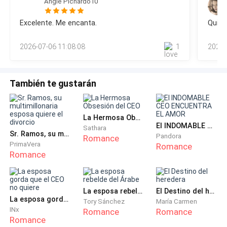
Angie Pichardo10
de estar imaginando un montón de cosas negativas, y
cristal proyectaban una luz dorada sobre la élite de
aquello… no le convenía para nada.— Te veo contento,
Excelente. Me encanta.
Quier
Londres, que se movía con soltura y elegancia al
querido —expresó la Duquesa con una sonrisa—. Tal parece
que hubieses ganado un premio —le hizo un guiño.— Es que
andar.
2026-07-06 11:08:08
1
2026-
lo he ganado, tía. Mi liberta
—Es un verdadero placer para mí que estén todos
reunidos este día —proclamó Lord Morrison desde el
También te gustarán
estrado, con una voz que proyectaba una seguridad
que Clarisse sabía que flaqueaba en la intimidad—.
Mis dos hijas menores, inician hoy su camino en
La Hermosa Obsesión del CEO
El INDOMABLE CEO ENCUENTRA EL AMOR
sociedad.
Sathara
Sr. Ramos, su multimillonaria esposa quiere el divorcio
Pandora
Romance
PrimaVera
Romance
La ovación fue inmediata. Copas de cristal fino se
Romance
elevaron en el aire, reflejando el destello de los
diamantes. Lord Morrison hizo una reverencia hacia
La esposa rebelde del Árabe
El Destino del heredera
un caballero de la realeza y luego señaló hacia la gran
La esposa gorda que el CEO no quiere
Tory Sánchez
María Carmen
escalinata.
INx
Romance
Romance
Romance