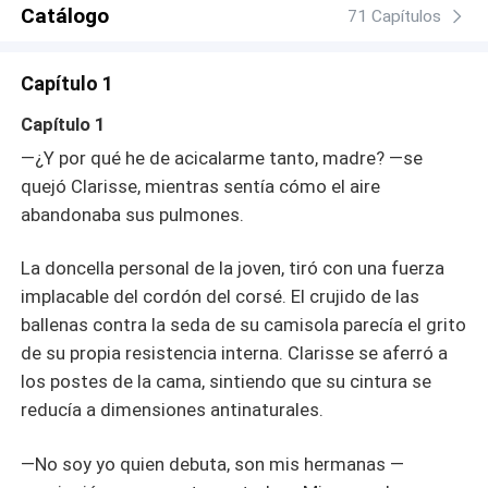
poseía el poder para salvar la fortuna de los Morrison o
Catálogo
71 Capítulos
para hundirlos en la miseria absoluta. Clarisse se vio
obligada a aceptar un juego de seducción donde cada
Capítulo 1
caricia era un desafío y cada palabra, una batalla de
voluntades. Sin embargo, entre bailes obligatorios y
Capítulo 1
secretos familiares que amenazaban con salir a la luz,
—¿Y por qué he de acicalarme tanto, madre? —se
Clarisse descubrió que Mason no quería solo una
quejó Clarisse, mientras sentía cómo el aire
disculpa... quería domar el fuego que ella había
abandonaba sus pulmones.
mantenido oculto bajo su piel. En aquella danza de poder
y deseo, ¿podría una mujer que ya se creía olvidada
resistirse al hombre que estaba dispuesto a quemar
La doncella personal de la joven, tiró con una fuerza
Londres entero con tal de poseerla?
implacable del cordón del corsé. El crujido de las
ballenas contra la seda de su camisola parecía el grito
de su propia resistencia interna. Clarisse se aferró a
los postes de la cama, sintiendo que su cintura se
reducía a dimensiones antinaturales.
—No soy yo quien debuta, son mis hermanas —