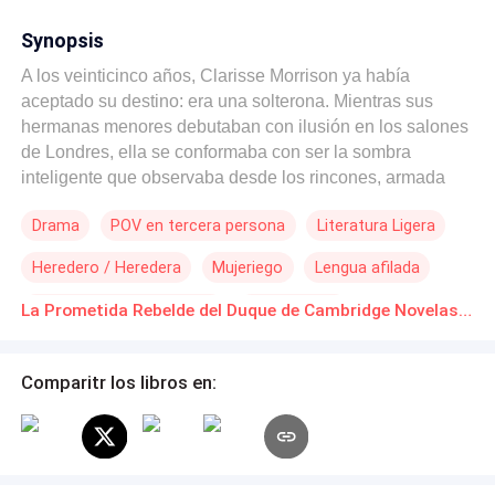
Synopsis
A los veinticinco años, Clarisse Morrison ya había
aceptado su destino: era una solterona. Mientras sus
hermanas menores debutaban con ilusión en los salones
de Londres, ella se conformaba con ser la sombra
inteligente que observaba desde los rincones, armada
con un libro y un desprecio absoluto por la aristocracia.
Drama
POV en tercera persona
Literatura Ligera
No buscaba un marido y, ciertamente, no deseaba
problemas. Pero los problemas la encontraron a ella bajo
Heredero / Heredera
Mujeriego
Lengua afilada
la figura de Mason Campbell, el peligroso y magnético
Duque de Cambridge. Tras un incidente desastroso en la
Matrimonio por Contrato
Primer Amor
La Prometida Rebelde del Duque de Cambridge Novelas Online Descarga gratuita de PDF
pista de baile que culminó en una bofetada pública,
De Odio al Amor
Clarisse cometió el pecado social más grande de la
temporada: humillar al hombre más influyente de
Comparitr los libros en:
Inglaterra. Mason, acostumbrado a que las mujeres
cayeran rendidas a sus pies, quedó fascinado por la
resistencia gélida de la "solterona" Morrison. El castigo
del Duque fue simple, pero letal: un cortejo forzado. Él