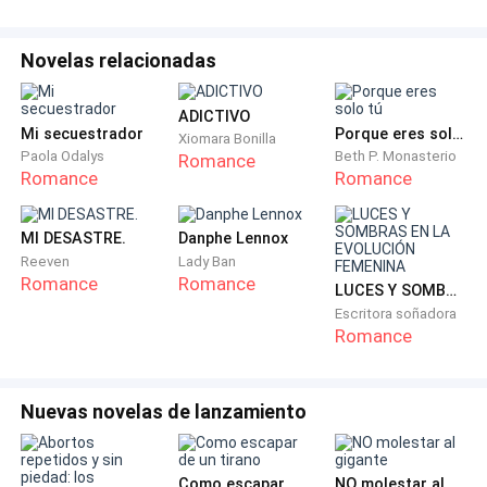
—Con ustedes… las joyas de mi corona.
Novelas relacionadas
Dos ninfas vestidas de blanco puro descendieron.
Kristen, con su alegría contagiosa, y Viviane, con una
ADICTIVO
timidez que los caballeros encontraban encantadora.
Mi secuestrador
Porque eres solo tú
Xiomara Bonilla
Cada una tomó la mano de su chambelán, y la
Paola Odalys
Beth P. Monasterio
Romance
orquesta comenzó los primeros compases de un vals.
Romance
Romance
Sin embargo, la armonía se rompió antes de que el
MI DESASTRE.
Danphe Lennox
primer paso de baile se completara. El anuncio del
Reeven
Lady Ban
Romance
Romance
portero retumbó con una autoridad que hizo que la
LUCES Y SOMBRAS EN LA EVOLUCIÓN FEMENINA
Escritora soñadora
música pareciera desvanecerse:
Romance
—¡Lord Mason Campbell, Duque de Cambridge, y su
tía, la excelentísima Duquesa!
Nuevas novelas de lanzamiento
Un silencio, cargado de expectación y turbación, se
apoderó del salón. Mason Campbell no entró; él tomó
Como escapar de un tirano
NO molestar al gigante