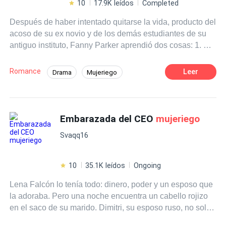
10
17.9K leídos
Completed
Después de haber intentado quitarse la vida, producto del
acoso de su ex novio y de los demás estudiantes de su
antiguo instituto, Fanny Parker aprendió dos cosas: 1. El
amor es una . 2. No volvería a sufrir por ello. Dos
pequeñas cosas que está segura que cumplirá con
Romance
Leer
Drama
Mujeriego
facilidad, al cerrarse a la posibilidad de siquiera, levantar
Amor Secreto
a ver a un chico. Pero un nuevo curso lectivo ha llegado,
acompañado de un nuevo instituto y claro está, nuevos
compañeros. Gael Green es el amo y señor de los
Embarazada del CEO
mujeriego
pasillos de Jonhson High; solo basta con una sonrisa y
Svaqq16
un simple guiño, para tener a cualquier chica comiendo
de la palma de su mano. Su vida siempre se ha basado
en una simple regla: "Pertenezco a todas, pero a la vez a
10
35.1K leídos
Ongoing
ninguna" Gael es lo que Fanny siempre ha tratado de
Lena Falcón lo tenía todo: dinero, poder y un esposo que
evitar. Fanny es lo que Gael siempre ha deseado tener.
la adoraba. Pero una noche encuentra un cabello rojizo
Juntos han comenzado una guerra de sentimientos, para
en el saco de su marido. Dimitri, su esposo ruso, no solo
así poder tener lo que realmente necesitan. Gael,
la engañó con su empleada: la embarazó. Ahora Lena
ganarse el corazón de Fanny. Fanny, no enamorarse de